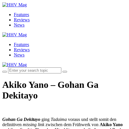
Features
Reviews
News
Features
Reviews
News
Akiko Yano – Gohan Ga
Dekitayo
Gohan Ga Dekitayo
ging
Tadaima
voraus und stellt somit den
definitiven
missing link
zwischen dem Frühwerk von
Akiko Yano