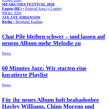
MEAKUSMA FESTIVAL 2026
Eupen (BE)
• Festival Area (+2 mehr)
09
Okt. 2026
JAY-JAY JOHANSON
Berlin
• Berghain Kantine
Chat Pile bleiben schwer – und lassen auf
neuem Album mehr Melodie zu
News
60 Minutes Jazz: Wir starten eine
kuratierte Playlist
News
Für ihr neues Album holt beabadoobee
Hayley Williams, Chino Moreno und