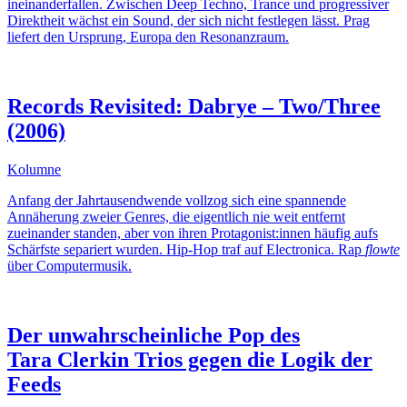
ineinanderfallen. Zwischen Deep Techno, Trance und progressiver
Direktheit wächst ein Sound, der sich nicht festlegen lässt. Prag
liefert den Ursprung, Europa den Resonanzraum.
Records Revisited: Dabrye – Two/Three
(2006)
Kolumne
Anfang der Jahrtausendwende vollzog sich eine spannende
Annäherung zweier Genres, die eigentlich nie weit entfernt
zueinander standen, aber von ihren Protagonist:innen häufig aufs
Schärfste separiert wurden. Hip-Hop traf auf Electronica. Rap
flowte
über Computermusik.
Der unwahrscheinliche Pop des
Tara Clerkin Trios gegen die Logik der
Feeds