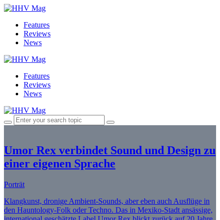
Features
Reviews
News
Features
Reviews
News
Umor Rex verbindet Sound und Design zu
einer eigenen Sprache
Porträt
Klangkunst, dronige Ambient-Sounds, aber eben auch Ausflüge in
den Hauntology-Folk oder Techno. Das in Mexiko-Stadt ansässige,
international geschätzte Label Umor Rex blickt zurück auf 20 Jahre