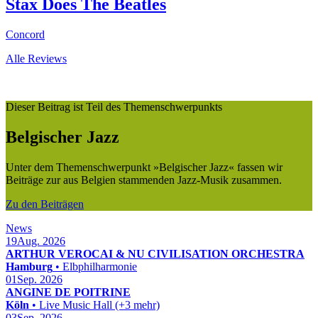
Stax Does The Beatles
Concord
Alle Reviews
Dieser Beitrag ist Teil des Themenschwerpunkts
Belgischer Jazz
Unter dem Themenschwerpunkt »Belgischer Jazz« fassen wir
Beiträge zur aus Belgien stammenden Jazz-Musik zusammen.
Zu den Beiträgen
News
19
Aug. 2026
ARTHUR VEROCAI & NU CIVILISATION ORCHESTRA
Hamburg
• Elbphilharmonie
01
Sep. 2026
ANGINE DE POITRINE
Köln
• Live Music Hall (+3 mehr)
03
Sep. 2026