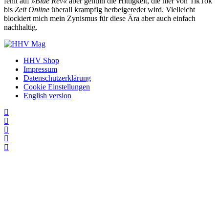
fehlt auf
»Blue Rev«
aber genuin die Hittigkeit, die hier von TikTok
bis
Zeit Online
überall krampfig herbeigeredet wird. Vielleicht
blockiert mich mein Zynismus für diese Ära aber auch einfach
nachhaltig.
HHV Shop
Impressum
Datenschutzerklärung
Cookie Einstellungen
English version