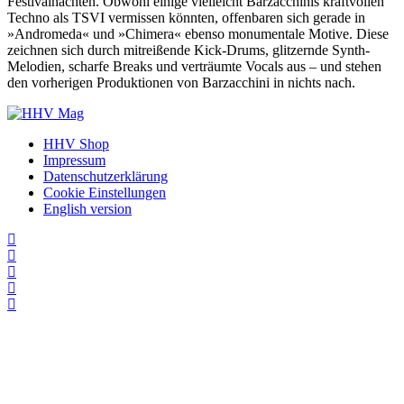
Festivalnächten. Obwohl einige vielleicht Barzacchinis kraftvollen
Techno als TSVI vermissen könnten, offenbaren sich gerade in
»Andromeda« und »Chimera« ebenso monumentale Motive. Diese
zeichnen sich durch mitreißende Kick-Drums, glitzernde Synth-
Melodien, scharfe Breaks und verträumte Vocals aus – und stehen
den vorherigen Produktionen von Barzacchini in nichts nach.
HHV Shop
Impressum
Datenschutzerklärung
Cookie Einstellungen
English version