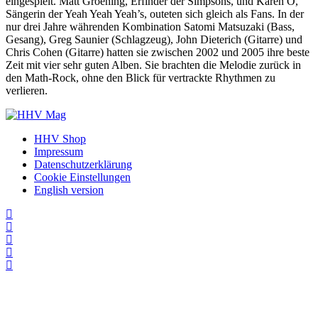
eingespielt. Matt Groening, Erfinder der Simpsons, und Karen O,
Sängerin der Yeah Yeah Yeah’s, outeten sich gleich als Fans. In der
nur drei Jahre währenden Kombination Satomi Matsuzaki (Bass,
Gesang), Greg Saunier (Schlagzeug), John Dieterich (Gitarre) und
Chris Cohen (Gitarre) hatten sie zwischen 2002 und 2005 ihre beste
Zeit mit vier sehr guten Alben. Sie brachten die Melodie zurück in
den Math-Rock, ohne den Blick für vertrackte Rhythmen zu
verlieren.
HHV Shop
Impressum
Datenschutzerklärung
Cookie Einstellungen
English version