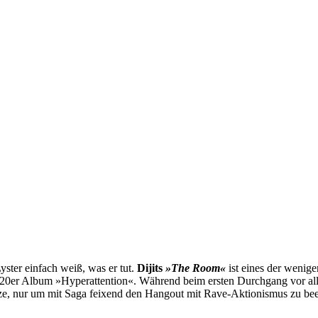
yster einfach weiß, was er tut.
Dijits
»The Room«
ist eines der wenige
2020er Album »Hyperattention«. Während beim ersten Durchgang vor al
itze, nur um mit Saga feixend den Hangout mit Rave-Aktionismus zu be