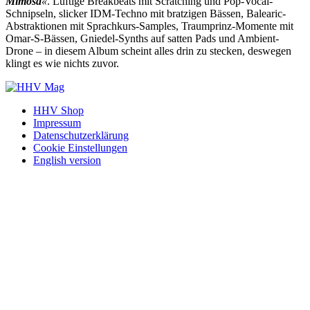
Mimosa
«
. Luftige Breakbeats mit Scratching und Pop-Vocal-
Schnipseln, slicker IDM-Techno mit bratzigen Bässen, Balearic-
Abstraktionen mit Sprachkurs-Samples, Traumprinz-Momente mit
Omar-S-Bässen, Gniedel-Synths auf satten Pads und Ambient-
Drone – in diesem Album scheint alles drin zu stecken, deswegen
klingt es wie nichts zuvor.
HHV Shop
Impressum
Datenschutzerklärung
Cookie Einstellungen
English version