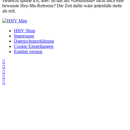
vielleicht spinne ich, aber: Ist das auf »Delusional« nicht auch eine
bewusste Hey-Ma-Referenz? Die Zeit dafür wäre jedenfalls mehr
als reif.
HHV Shop
Impressum
Datenschutzerklärung
Cookie Einstellungen
English version