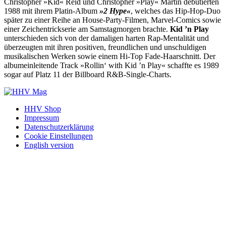
Christopher »Kid« Reid und Christopher »Play« Martin debütierten
1988 mit ihrem Platin-Album
»2 Hype«
, welches das Hip-Hop-Duo
später zu einer Reihe an House-Party-Filmen, Marvel-Comics sowie
einer Zeichentrickserie am Samstagmorgen brachte.
Kid ’n Play
unterschieden sich von der damaligen harten Rap-Mentalität und
überzeugten mit ihren positiven, freundlichen und unschuldigen
musikalischen Werken sowie einem Hi-Top Fade-Haarschnitt. Der
albumeinleitende Track »Rollin‘ with Kid ’n Play« schaffte es 1989
sogar auf Platz 11 der Billboard R&B-Single-Charts.
HHV Shop
Impressum
Datenschutzerklärung
Cookie Einstellungen
English version