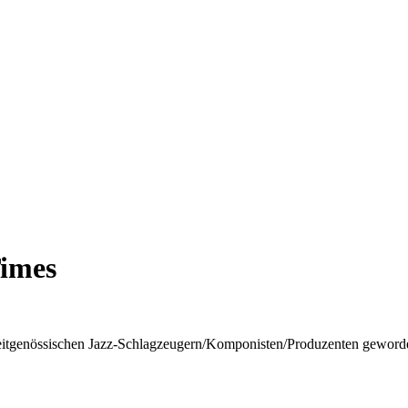
imes
eitgenössischen Jazz-Schlagzeugern/Komponisten/Produzenten geworde