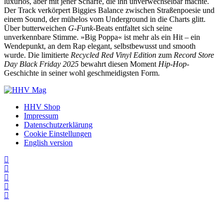
luxuriös, aber mit jener Schärfe, die ihn unverwechselbar machte.
Der Track verkörpert Biggies Balance zwischen Straßenpoesie und
einem Sound, der mühelos vom Underground in die Charts glitt.
Über butterweichen
G-Funk
-Beats entfaltet sich seine
unverkennbare Stimme. »Big Poppa« ist mehr als ein Hit – ein
Wendepunkt, an dem Rap elegant, selbstbewusst und smooth
wurde. Die limitierte
Recycled Red Vinyl Edition
zum
Record Store
Day Black Friday 2025
bewahrt diesen Moment
Hip-Hop
-
Geschichte in seiner wohl geschmeidigsten Form.
HHV Shop
Impressum
Datenschutzerklärung
Cookie Einstellungen
English version