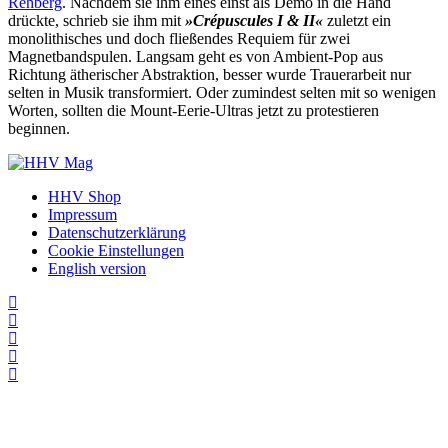
Rehberg
. Nachdem sie ihm eines einst als Demo in die Hand
drückte, schrieb sie ihm mit
»Crépuscules I & II«
zuletzt ein
monolithisches und doch fließendes Requiem für zwei
Magnetbandspulen. Langsam geht es von Ambient-Pop aus
Richtung ätherischer Abstraktion, besser wurde Trauerarbeit nur
selten in Musik transformiert. Oder zumindest selten mit so wenigen
Worten, sollten die Mount-Eerie-Ultras jetzt zu protestieren
beginnen.
HHV Shop
Impressum
Datenschutzerklärung
Cookie Einstellungen
English version