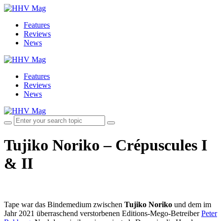
Features
Reviews
News
Features
Reviews
News
Tujiko Noriko – Crépuscules I
& II
Tape war das Bindemedium zwischen
Tujiko Noriko
und dem im
Jahr 2021 überraschend verstorbenen Editions-Mego-Betreiber
Peter