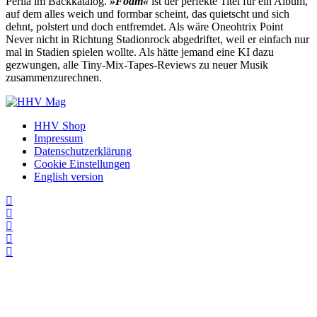
Perila im Backkatalog.
»Foam«
ist der perfekte Titel für ein Album,
auf dem alles weich und formbar scheint, das quietscht und sich
dehnt, polstert und doch entfremdet. Als wäre Oneohtrix Point
Never nicht in Richtung Stadionrock abgedriftet, weil er einfach nur
mal in Stadien spielen wollte. Als hätte jemand eine KI dazu
gezwungen, alle Tiny-Mix-Tapes-Reviews zu neuer Musik
zusammenzurechnen.
HHV Shop
Impressum
Datenschutzerklärung
Cookie Einstellungen
English version