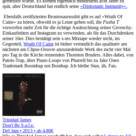
gemetzelt wurde. Es kommt eigentlich mindestens acht Jahre zu
spät, aber Deutschland hat endlich seine
»Diplomatic Immunity«.
Ebenfalls zertifizierten Brontosaurusshit gibt es auf »Wrath Of
Caine« zu hören, obwohl es ja Leute geben soll, die
Pusha T
vorwerfen mehr Zeit für die richtige Ausleuchtung seiner Givenchy-
Einkaufstüten auf Instagram zu verwenden, als für das Durchdenken
seiner 16er. Dies bestätigt sein x-tes Mixtape wieder nicht, im
Gegenteil,
Wrath Of Caine
ist bisher vermutlich das qualitativ am
nächsten am Clipse-Oeuvre anzusiedelnde Werk des nicht vier Mal
pro Tag in die Kirche rennenden Thornton Bruders. Alles dabei, von
Patois-Trap, über Piano-Loops von Pharrell bis zu Jake Ones
Trademark Boombap not Bombap. Ich bleibe Stan, äh, Fan.
Trinidad James
Don't Be S.a.f.e.
Def Jam • 2013 •
ab 4.80€