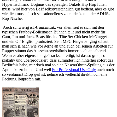
Hypermachismo-Dogmas des spießigen Onkels Hip Hop füllen
muss, wird hier von Le1f selbstverständlich gut bedient, aber es gibt
wirklich musikalisch sensationelleres zu entdecken in der ADHS-
Rap-Nische.
Auch schwierig ist
Araabmuzik
, vor allem seit er sich mit den
typischen Fratboy-Bollernasen Bühnen teilt und nicht mehr für
Cam, Jim und Juelz Beats für eine Tüte 9er Chicken McNuggets
und ein Ol‘ English produziert. Sein MPC-Fingerbanging schaut
man sich ja nach wie vor gerne an und auch bei seinen Arbeiten für
Rapper stimmt das Ausschussverhältnis immer noch annähernd.
Wenn er aber eigenständige Tracks anfertigt, ist das so grell, so
plakativ und überproduziert, dass zumindest ich hinterher sofort das
Bedürfnis habe, mir doch mal so eine Nasen/Ohren-Spülung aus der
Apotheke zu holen. Und weil
For Professional Use Only
auch noch
so verdammt Drop-geil ist, nehme ich vielleicht direkt noch eine
Packung Ibuprofen mit.