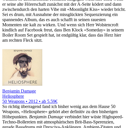
er seine alte Hörerschaft zunächst mit der A-Seite ködert und dann
zwischendurch den harten Vibe mit «Moonlight Kiss« wieder bricht.
Sei es drum, mit Ausnahme der missglückten Sequenzierung ein
spannendes Album, das es auch schafft in seinen rauesten
Momenten nie kalt zu wirken. Und wenn sich Herr Wolstencroft
kindlich auf Facebook freut, dass Ben Klock «Someday« in seinem
Boiler Room Set gespielt hat, ist endgültig klar, dass das Herz hier
am rechten Fleck sitzt.
Benjamin Damage
Heliosphere
50 Weapons • 2012 •
ab 5.59€
So richtig überragend fand ich bisher wenig aus dem Hause 50
Weapons, »Heliosphere« gehört aber definitiv zu den bisherigen
Höhepunkten.
Benjamin Damage
verbindet hier wüste Highspeed-
Techno-Bollereien mit atmosphärischen Brit-Bass-Sperenzien,
gerade Bassdrums mit Drexciya-Anklängen, Ambient-Zitaten und