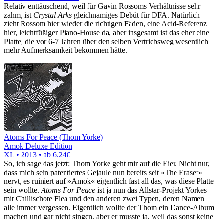
Relativ enttäuschend, weil für Gavin Rossoms Verhältnisse sehr
zahm, ist
Crystal Arks
gleichnamiges Debüt für DFA. Natürlich
zieht Rossom hier wieder die richtigen Fäden, eine Acid-Referenz
hier, leichtfüßiger Piano-House da, aber insgesamt ist das eher eine
Platte, die vor 6-7 Jahren über den selben Vertriebsweg wesentlich
mehr Aufmerksamkeit bekommen hätte.
Atoms For Peace (Thom Yorke)
Amok Deluxe Edition
XL • 2013 •
ab 6.24€
So, ich sage das jetzt: Thom Yorke geht mir auf die Eier. Nicht nur,
dass mich sein patentiertes Gejaule nun bereits seit «The Eraser«
nervt, es ruiniert auf »Amok« eigentlich fast all das, was diese Platte
sein wollte.
Atoms For Peace
ist ja nun das Allstar-Projekt Yorkes
mit Chillischote Flea und den anderen zwei Typen, deren Namen
alle immer vergessen. Eigentlich wollte der Thom ein Dance-Album
machen und gar nicht singen, aber er musste ja, weil das sonst keine