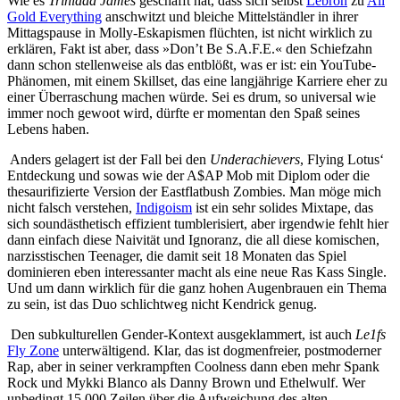
Wie es
Trinidad James
geschafft hat, dass sich selbst
Lebron
zu
All
Gold Everything
anschwitzt und bleiche Mittelständler in ihrer
Mittagspause in Molly-Eskapismen flüchten, ist nicht wirklich zu
erklären, Fakt ist aber, dass »Don’t Be S.A.F.E.« den Schiefzahn
dann schon stellenweise als das entblößt, was er ist: ein YouTube-
Phänomen, mit einem Skillset, das eine langjährige Karriere eher zu
einer Überraschung machen würde. Sei es drum, so universal wie
immer noch gewoot wird, dürfte er momentan den Spaß seines
Lebens haben.
Anders gelagert ist der Fall bei den
Underachievers
, Flying Lotus‘
Entdeckung und sowas wie der A$AP Mob mit Diplom oder die
thesaurifizierte Version der Eastflatbush Zombies. Man möge mich
nicht falsch verstehen,
Indigoism
ist ein sehr solides Mixtape, das
sich soundästhetisch effizient tumblerisiert, aber irgendwie fehlt hier
dann einfach diese Naivität und Ignoranz, die all diese komischen,
narzisstischen Teenager, die damit seit 18 Monaten das Spiel
dominieren eben interessanter macht als eine neue Ras Kass Single.
Und um dann wirklich für die ganz hohen Augenbrauen ein Thema
zu sein, ist das Duo schlichtweg nicht Kendrick genug.
Den subkulturellen Gender-Kontext ausgeklammert, ist auch
Le1fs
Fly Zone
unterwältigend. Klar, das ist dogmenfreier, postmoderner
Rap, aber in seiner verkrampften Coolness dann eben mehr Spank
Rock und Mykki Blanco als Danny Brown und Ethelwulf. Wer
unbedingt 15.000 Zeilen über die Aufweichung des alten