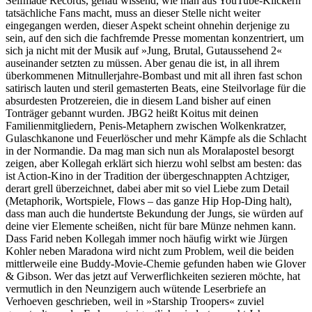
Selfmade Records, genau wissend, wie man aus YouTube-Klickern
tatsächliche Fans macht, muss an dieser Stelle nicht weiter
eingegangen werden, dieser Aspekt scheint ohnehin derjenige zu
sein, auf den sich die fachfremde Presse momentan konzentriert, um
sich ja nicht mit der Musik auf »Jung, Brutal, Gutaussehend 2«
auseinander setzten zu müssen. Aber genau die ist, in all ihrem
überkommenen Mitnullerjahre-Bombast und mit all ihren fast schon
satirisch lauten und steril gemasterten Beats, eine Steilvorlage für die
absurdesten Protzereien, die in diesem Land bisher auf einen
Tonträger gebannt wurden. JBG2 heißt Koitus mit deinen
Familienmitgliedern, Penis-Metaphern zwischen Wolkenkratzer,
Gulaschkanone und Feuerlöscher und mehr Kämpfe als die Schlacht
in der Normandie. Da mag man sich nun als Moralapostel besorgt
zeigen, aber Kollegah erklärt sich hierzu wohl selbst am besten: das
ist Action-Kino in der Tradition der übergeschnappten Achtziger,
derart grell überzeichnet, dabei aber mit so viel Liebe zum Detail
(Metaphorik, Wortspiele, Flows – das ganze Hip Hop-Ding halt),
dass man auch die hundertste Bekundung der Jungs, sie würden auf
deine vier Elemente scheißen, nicht für bare Münze nehmen kann.
Dass Farid neben Kollegah immer noch häufig wirkt wie Jürgen
Kohler neben Maradona wird nicht zum Problem, weil die beiden
mittlerweile eine Buddy-Movie-Chemie gefunden haben wie Glover
& Gibson. Wer das jetzt auf Verwerflichkeiten sezieren möchte, hat
vermutlich in den Neunzigern auch wütende Leserbriefe an
Verhoeven geschrieben, weil in »Starship Troopers« zuviel