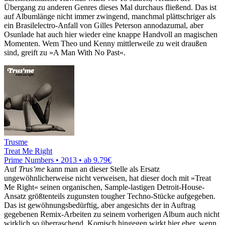
Übergang zu anderen Genres dieses Mal durchaus fließend. Das ist
auf Albumlänge nicht immer zwingend, manchmal plättschriger als
ein Brasilelectro-Anfall von Gilles Peterson annodazumal, aber
Osunlade hat auch hier wieder eine knappe Handvoll an magischen
Momenten. Wem Theo und Kenny mittlerweile zu weit draußen
sind, greift zu »A Man With No Past«.
Trusme
Treat Me Right
Prime Numbers • 2013 •
ab 9.79€
Auf
Trus’me
kann man an dieser Stelle als Ersatz
ungewöhnlicherweise nicht verweisen, hat dieser doch mit »Treat
Me Right« seinen organischen, Sample-lastigen Detroit-House-
Ansatz größtenteils zugunsten tougher Techno-Stücke aufgegeben.
Das ist gewöhnungsbedürftig, aber angesichts der in Auftrag
gegebenen Remix-Arbeiten zu seinem vorherigen Album auch nicht
wirklich so überraschend. Komisch hingegen wirkt hier eher, wenn