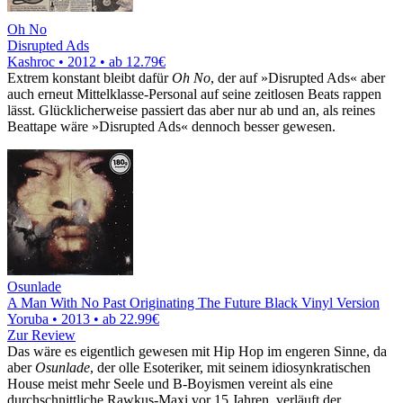
Oh No
Disrupted Ads
Kashroc • 2012 •
ab 12.79€
Extrem konstant bleibt dafür
Oh No
, der auf »Disrupted Ads« aber
auch erneut Mittelklasse-Personal auf seine zeitlosen Beats rappen
lässt. Glücklicherweise passiert das aber nur ab und an, als reines
Beattape wäre »Disrupted Ads« dennoch besser gewesen.
Osunlade
A Man With No Past Originating The Future Black Vinyl Version
Yoruba • 2013 •
ab 22.99€
Zur Review
Das wäre es eigentlich gewesen mit Hip Hop im engeren Sinne, da
aber
Osunlade
, der olle Esoteriker, mit seinem idiosynkratischen
House meist mehr Seele und B-Boyismen vereint als eine
durchschnittliche Rawkus-Maxi vor 15 Jahren, verläuft der