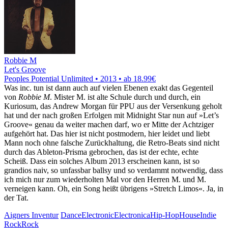
Robbie M
Let's Groove
Peoples Potential Unlimited • 2013 •
ab 18.99€
Was inc. tun ist dann auch auf vielen Ebenen exakt das Gegenteil
von
Robbie M
. Mister M. ist alte Schule durch und durch, ein
Kuriosum, das Andrew Morgan für PPU aus der Versenkung geholt
hat und der nach großen Erfolgen mit Midnight Star nun auf »Let’s
Groove« genau da weiter machen darf, wo er Mitte der Achtziger
aufgehört hat. Das hier ist nicht postmodern, hier leidet und liebt
Mann noch ohne falsche Zurückhaltung, die Retro-Beats sind nicht
durch das Ableton-Prisma gebrochen, das ist der echte, echte
Scheiß. Dass ein solches Album 2013 erscheinen kann, ist so
grandios naiv, so unfassbar ballsy und so verdammt notwendig, dass
ich mich nur zum wiederholten Mal vor den Herren M. und M.
verneigen kann. Oh, ein Song heißt übrigens »Stretch Limos«. Ja, in
der Tat.
Aigners Inventur
Dance
Electronic
Electronica
Hip-Hop
House
Indie
Rock
Rock