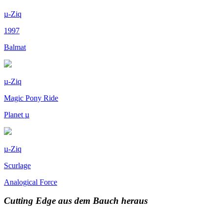
µ-Ziq
1997
Balmat
µ-Ziq
Magic Pony Ride
Planet µ
µ-Ziq
Scurlage
Analogical Force
Cutting Edge aus dem Bauch heraus