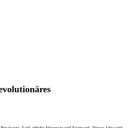
evolutionäres
, Breakcore, Acid, glitchy Shoegaze und Footwork. Dieses Jahr wird