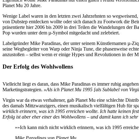
Planet Mu 20 Jahre.
Wenige Label waren in den letzten zwei Jahrzehnten so wegweisend,
von Dubstep entdecken wollte oder sich danach zu Footwork die Bei
präsentierte hier 2006 bis 2009 in drei Teilen die Wandelungen de
Pop wurden unter dem µ-Symbol mitgedacht und zelebriert.
Labelgründer Mike Paradinas, der unter seinem Künstlernamen µ-Ziq au
seine Wegbegleiter von Warp oder Ninja Tune, die phasenweise echte 
anzustoßen – selbst wenn er einige Hypes und Revolutionen in der Mus
Der Erfolg des Wohlwollens
Vielleicht liegt es daran, dass Mike Paradinas es immer ruhig angehen
Marketingstrategien.
»Als ich Planet Mu 1995 [als Sublabel von Virgin
Virgin war da etwas verhaltener, gab Planet Mu eine schlechte Distrib
des damals Mittzwanzigers, einen musikalisch vielfältigen Hub für s
wirklich erinnern, was ich 1995 erreichen wollte. Ich hatte keinen fe
Erfolg ist aber eher einer des Wohlwollens – und damit kann ich sehr
»»Ich kann mich nicht wirklich erinnern, was ich 1995 erreichen
Mike Paradinas von Planet Mu