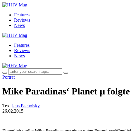
Features
Reviews
News
Features
Reviews
News
Porträt
Mike Paradinas‘ Planet µ folgte
Text
Jens Pacholsky
26.02.2015
Eigentlich wollte Mike Paradinas nur einen guten Freund veröffentli