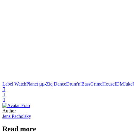
Label Watch
Planet µ
µ-Ziq
Dance
Drum'n'Bass
Grime
House
IDM
Juke
Author
Jens Pacholsky
Read more