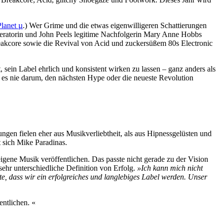
Planet µ
.) Wer Grime und die etwas eigenwilligeren Schattierungen
deratorin und John Peels legitime Nachfolgerin Mary Anne Hobbs
eakcore sowie die Revival von Acid und zuckersüßem 80s Electronic
sein Label ehrlich und konsistent wirken zu lassen – ganz anders als
g es nie darum, den nächsten Hype oder die neueste Revolution
ungen fielen eher aus Musikverliebtheit, als aus Hipnessgelüsten und
rt sich Mike Paradinas.
eigene Musik veröffentlichen. Das passte nicht gerade zu der Vision
ehr unterschiedliche Definition von Erfolg.
»Ich kann mich nicht
lte, dass wir ein erfolgreiches und langlebiges Label werden. Unser
entlichen. «