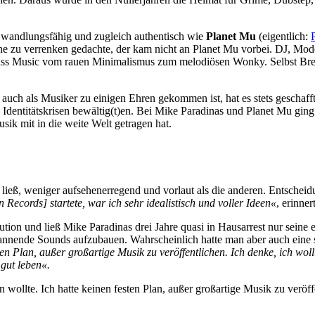
 wandlungsfähig und zugleich authentisch wie
Planet Mu
(eigentlich:
ne zu verrenken gedachte, der kam nicht an Planet Mu vorbei. DJ, Mo
r Bass Music vom rauen Minimalismus zum melodiösen Wonky. Selbst Br
ch als Musiker zu einigen Ehren gekommen ist, hat es stets geschafft, 
Identitätskrisen bewältig(t)en. Bei Mike Paradinas und Planet Mu gin
ik mit in die weite Welt getragen hat.
 ließ, weniger aufsehenerregend und vorlaut als die anderen. Entscheid
 Records] startete, war ich sehr idealistisch und voller Ideen«
, erinne
ution und ließ Mike Paradinas drei Jahre quasi in Hausarrest nur seine 
pannende Sounds aufzubauen. Wahrscheinlich hatte man aber auch eine s
sten Plan, außer großartige Musik zu veröffentlichen. Ich denke, ich wol
 gut leben«.
 wollte. Ich hatte keinen festen Plan, außer großartige Musik zu veröff