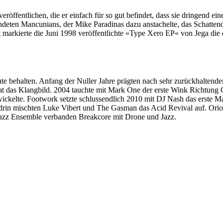
eröffentlichen, die er einfach für so gut befindet, dass sie dringend 
eten Mancunians, der Mike Paradinas dazu anstachelte, das Schattend
markierte die Juni 1998 veröffentlichte »Type Xero EP« von Jega die e
heute behalten. Anfang der Nuller Jahre prägten nach sehr zurückhalte
das Klangbild. 2004 tauchte mit Mark One der erste Wink Richtung Gri
twickelte. Footwork setzte schlussendlich 2010 mit DJ Nash das erste M
in mischten Luke Vibert und The Gasman das Acid Revival auf. Oriol 
azz Ensemble verbanden Breakcore mit Drone und Jazz.