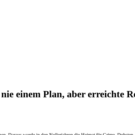
 nie einem Plan, aber erreichte R
chen. Daraus wurde in den Nullerjahren die Heimat für Grime, Dubstep