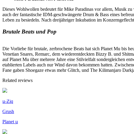
Dieses Wohlwollen bedeutet für Mike Paradinas vor allem, Musik zu v
auch der fantastische IDM-geschwängerte Drum & Bass eines befreund
Leben zu besiedeln. Nach dreijähriger Inkubation im Konzerngeflecht 
Brutale Beats und Pop
Die Vorliebe für brutale, zerbrochene Beats hat sich Planet Mu bis 
Venetian Snares, Remarc, dem wiederentdeckten Bizzy B. und Shitmat 
auf Planet Mu über mehrere Jahre eine Stilvielfalt sondergleichen en
etablierten Labels auch nur Wind davon bekommen hatten. Zwischendr
Fane gaben Shoegaze etwas mehr Glitch, und The Kilimanjaro Darkj
Related reviews
µ-Ziq
Grush
Planet µ