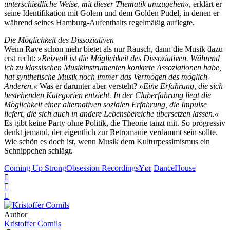
unterschiedliche Weise, mit dieser Thematik umzugehen«
, erklärt er
seine Identifikation mit Golem und dem Golden Pudel, in denen er
während seines Hamburg-Aufenthalts regelmäßig auflegte.
Die Möglichkeit des Dissoziativen
Wenn Rave schon mehr bietet als nur Rausch, dann die Musik dazu
erst recht:
»Reizvoll ist die Möglichkeit des Dissoziativen. Während
ich zu klassischen Musikinstrumenten konkrete Assoziationen habe,
hat synthetische Musik noch immer das Vermögen des möglich-
Anderen.«
Was er darunter aber versteht?
»Eine Erfahrung, die sich
bestehenden Kategorien entzieht. In der Cluberfahrung liegt die
Möglichkeit einer alternativen sozialen Erfahrung, die Impulse
liefert, die sich auch in andere Lebensbereiche übersetzen lassen.«
Es gibt keine Party ohne Politik, die Theorie tanzt mit. So progressiv
denkt jemand, der eigentlich zur Retromanie verdammt sein sollte.
Wie schön es doch ist, wenn Musik dem Kulturpessimismus ein
Schnippchen schlägt.
Coming Up Strong
Obsession Recordings
Yør
Dance
House
Author
Kristoffer Cornils