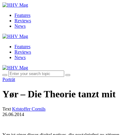
Features
Reviews
News
Features
Reviews
News
Porträt
Yør – Die Theorie tanzt mit
Text
Kristoffer Cornils
26.06.2014
Yør ist einer dieser
digital natives
, die nostalgiefrei zu zitieren