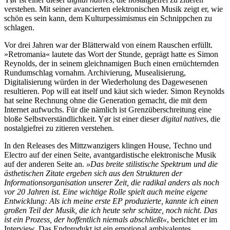
verstehen. Mit seiner avancierten elektronischen Musik zeigt er, wie
schön es sein kann, dem Kulturpessimismus ein Schnippchen zu
schlagen.
Vor drei Jahren war der Blätterwald von einem Rauschen erfüllt.
»Retromania« lautete das Wort der Stunde, geprägt hatte es Simon
Reynolds, der in seinem gleichnamigen Buch einen ernüchternden
Rundumschlag vornahm. Archivierung, Musealisierung,
Digitalisierung würden in der Wiederholung des Dagewesenen
resultieren. Pop will eat itself und käut sich wieder. Simon Reynolds
hat seine Rechnung ohne die Generation gemacht, die mit dem
Internet aufwuchs. Für die nämlich ist Grenzüberschreitung eine
bloße Selbstverständlichkeit. Yør ist einer dieser
digital natives
, die
nostalgiefrei zu zitieren verstehen.
In den Releases des Mittzwanzigers klingen House, Techno und
Electro auf der einen Seite, avantgardistische elektronische Musik
auf der anderen Seite an.
»Das breite stilistische Spektrum und die
ästhetischen Zitate ergeben sich aus den Strukturen der
Informationsorganisation unserer Zeit, die radikal anders als noch
vor 20 Jahren ist. Eine wichtige Rolle spielt auch meine eigene
Entwicklung: Als ich meine erste EP produzierte, kannte ich einen
großen Teil der Musik, die ich heute sehr schätze, noch nicht. Das
ist ein Prozess, der hoffentlich niemals abschließt«
, berichtet er im
Interview. Das Endprodukt ist ein emotional ambivalentes