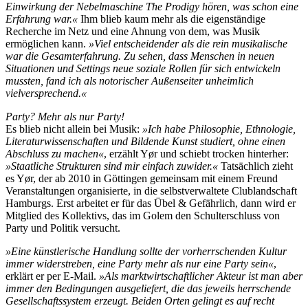
Einwirkung der Nebelmaschine The Prodigy hören, was schon eine
Erfahrung war.«
Ihm blieb kaum mehr als die eigenständige
Recherche im Netz und eine Ahnung von dem, was Musik
ermöglichen kann.
»Viel entscheidender als die rein musikalische
war die Gesamterfahrung. Zu sehen, dass Menschen in neuen
Situationen und Settings neue soziale Rollen für sich entwickeln
mussten, fand ich als notorischer Außenseiter unheimlich
vielversprechend.«
Party? Mehr als nur Party!
Es blieb nicht allein bei Musik:
»Ich habe Philosophie, Ethnologie,
Literaturwissenschaften und Bildende Kunst studiert, ohne einen
Abschluss zu machen«
, erzählt Yør und schiebt trocken hinterher:
»Staatliche Strukturen sind mir einfach zuwider.«
Tatsächlich zieht
es Yør, der ab 2010 in Göttingen gemeinsam mit einem Freund
Veranstaltungen organisierte, in die selbstverwaltete Clublandschaft
Hamburgs. Erst arbeitet er für das Übel & Gefährlich, dann wird er
Mitglied des Kollektivs, das im Golem den Schulterschluss von
Party und Politik versucht.
»Eine künstlerische Handlung sollte der vorherrschenden Kultur
immer widerstreben, eine Party mehr als nur eine Party sein«
,
erklärt er per E-Mail.
»Als marktwirtschaftlicher Akteur ist man aber
immer den Bedingungen ausgeliefert, die das jeweils herrschende
Gesellschaftssystem erzeugt. Beiden Orten gelingt es auf recht