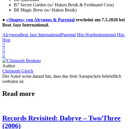
B7 Secret Garden (w/ Haken Besik & Ferdinand Cros)
B8 Magic Brew (w/ Haken Besik)
●
»Shapes« von Alcynoos & Parental
erscheint am 7.5.2020 bei
Beat Jazz International.
Alcynoos
Beat Jazz International
Parental
Hip-Hop
Instrumental Hip-
Hop
Author
Christoph Gleich
Der Autor weist darauf hin, dass das freie Ausspucken behördlich
verboten ist.
Read more
Records Revisited: Dabrye – Two/Three
(2006)