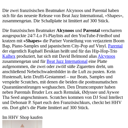
Die zwei französischen Beatmaker Alcynoos und Parental haben
sich für das neueste Release von Beat Jazz International, »Shapes«,
zusammengetan. Die Schallplatte ist limitiert auf 300 Stück.
Die französischen Beatmaker
Alcynoos
und
Parental
verscharren
ausgespuckte 24/7-Lo Fi-Playlists auf den YouTube-Friedhof und
kratzen mit
»Shapes«
die Pariser Vorstellung von verjazztem Boom
Bap, Piano-Samples und japanischem City-Pop auf Vinyl.
Parental
der eigentlich Raphaël Besikian heißt und für das Hip-Hop-Trio
Kalhex
produziert, hat sich mit David Belmond alias
Alcynoos
zusammengetan und für
Beat Jazz International
eine Platte
aufgenommen, die zwei oder zwölf süße Zigaretten dreht, um
anschließend Nebelschwadenbilder in die Luft zu pusten. Kein
Hustensaft, kein Druffi-Gestammel – nur Beats, Samples und
verspielte Scratches, mit denen die beiden die posttraumatischen
Quarantänestörungen weghauchen. Den Drumcomputer haben
neben Parentals Bruder Lex auch Remulak, Ødyssee und Aywee
Tha Seed angeschmissen. Scratches kommen von DJ Soul Intellect
und Debonair P. Spart euch den Französischkurs, checkt bei HHV
ein. Dort gibt’s die Platte limitiert auf 300 Stück.
Im HHV Shop kaufen