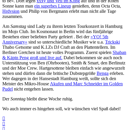
to be«. Dort legen
xxxy und Veil im Kong
auf und in der Roten
Sonne kann man
ein superbes Lineup
genießen, denn Octa Octa,
Hrdvsion
und Philip von Bergmann erlebt man nicht alle Tage
zusammen.
Am
Samstag
sind Lady zu ihrem letzten Tourkonzert in Hamburg
im Mojo Club. Im Kosmonaut in Berlin wird das fünfjährige
Bestehen einer beliebten Party gefeiert . Bei der
»YO! 5th
Anniversary«
sind so unterschiedliche Musiker wie u.a.
Trickski
Thabo Getsome und K.I.Zs DJ Craft an den Plattentellern. Im
Berliner Gretchen ist heute volles Programm. Zuerst spielen
Shaban
& Käptn Peng groß und live auf.
Dabei bekommen sie auch noch
Unterstützung von Ben (Ohrbooten), Smith & Smart, den Berlinutz
und der Moe Crew. Hartgesottene bleiben einfach wie angewurzelt
stehen und dürfen dann die britische Dubstepgröße
Benga
erleben.
Wer dagegen in der Hansestadt Hamburg weilt, sollte sich den
Meister des Mikro-House
Akufen und Marc Schneider im Golden
Pudel
nicht entgehen lassen.
Der
Sonntag
bleibt diese Woche ruhig.
Wo auch immer es hingehen soll, wir wünschen viel Spaß dabei!