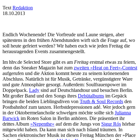
Text
Redaktion
18.10.2013
Endlich Wochenende! Die Vorfreude und Laune steigen, aber
spätestens in den frühen Abendstunden wirft sich die Frage auf, wo
soll heute gefeiert werden? Wir haben euch wie jeden Freitag die
herausragenden Events zusammengestellt.
Im hhv.de Selected Store gibt es am
Freitag
erstmal etwas zu feiern,
denn das Sneaker Magazin hat zum
zweiten »Heat on Feet«-Contest
aufgerufen und die Aktion kommt heute zu seinem krönenenden
Abschluss. Natürlich ist für Musik, Getränke, vergünstigtere Ware
und gute Atmosphäre gesorgt. Außerdem: Soulfrauenpower im
Doppelpack.
Lady
sind auf Deutschlandtour und besuchen Berlin.
Mit großer Band und den Songs ihres
Debütalbums
im Gepäck
bringen die beiden Lieblingsdiven von
Truth & Soul Records
den
Postbahnhof zum tanzen. Herbstdepressionen adé. Wer jedoch gern
in der Oktobermelancholie schwelgen möchte sollte sich
Julianna
Barwick
im Roten Salon in Berlin anhören. Die präsentiert ihr
drittes Album
»Nepenthe«
auf dem die Jungs von
Sigur Rós
hörbar
mitgewirkt haben. Da kann man sich nach Island träumen. In
Sachen elektronischer Musik ist diesen Freitag München der »Place