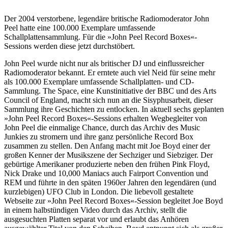
Der 2004 verstorbene, legendäre britische Radiomoderator John
Peel hatte eine 100.000 Exemplare umfassende
Schallplattensammlung. Für die »John Peel Record Boxes«-
Sessions werden diese jetzt durchstöbert.
John Peel wurde nicht nur als britischer DJ und einflussreicher
Radiomoderator bekannt. Er erntete auch viel Neid für seine mehr
als 100.000 Exemplare umfassende Schallplatten- und CD-
Sammlung. The Space, eine Kunstinitiative der BBC und des Arts
Council of England, macht sich nun an die Sisyphusarbeit, dieser
Sammlung ihre Geschichten zu entlocken. In aktuell sechs geplanten
»John Peel Record Boxes«-Sessions erhalten Wegbegleiter von
John Peel die einmalige Chance, durch das Archiv des Music
Junkies zu stromern und ihre ganz persönliche Record Box
zusammen zu stellen. Den Anfang macht mit Joe Boyd einer der
großen Kenner der Musikszene der Sechziger und Siebziger. Der
gebürtige Amerikaner produzierte neben den frühen Pink Floyd,
Nick Drake und 10,000 Maniacs auch Fairport Convention und
REM und führte in den späten 1960er Jahren den legendären (und
kurzlebigen) UFO Club in London. Die liebevoll gestaltete
Webseite zur »John Peel Record Boxes«-Session begleitet Joe Boyd
in einem halbstündigen Video durch das Archiv, stellt die
ausgesuchten Platten separat vor und erlaubt das Anhören