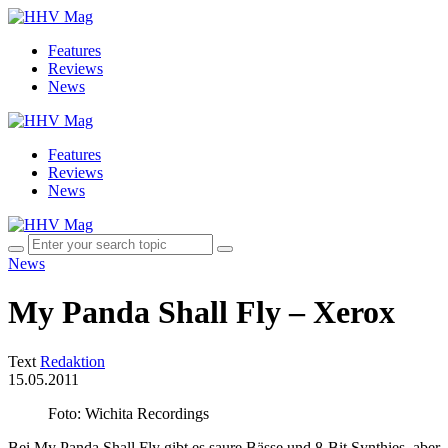
Features
Reviews
News
Features
Reviews
News
News
My Panda Shall Fly – Xerox
Text
Redaktion
15.05.2011
Foto: Wichita Recordings
Bei My Panda Shall Fly gibt es saure Bässe und 8-Bit Synthies, aber