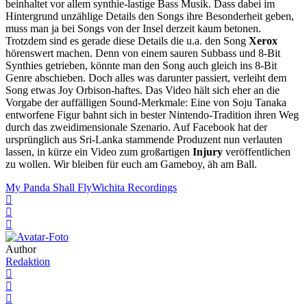
beinhaltet vor allem synthie-lastige Bass Musik. Dass dabei im
Hintergrund unzählige Details den Songs ihre Besonderheit geben,
muss man ja bei Songs von der Insel derzeit kaum betonen.
Trotzdem sind es gerade diese Details die u.a. den Song
Xerox
hörenswert machen. Denn von einem sauren Subbass und 8-Bit
Synthies getrieben, könnte man den Song auch gleich ins 8-Bit
Genre abschieben. Doch alles was darunter passiert, verleiht dem
Song etwas Joy Orbison-haftes. Das Video hält sich eher an die
Vorgabe der auffälligen Sound-Merkmale: Eine von Soju Tanaka
entworfene Figur bahnt sich in bester Nintendo-Tradition ihren Weg
durch das zweidimensionale Szenario. Auf Facebook hat der
ursprünglich aus Sri-Lanka stammende Produzent nun verlauten
lassen, in kürze ein Video zum großartigen
Injury
veröffentlichen
zu wollen. Wir bleiben für euch am Gameboy, äh am Ball.
My Panda Shall Fly
Wichita Recordings
Author
Redaktion