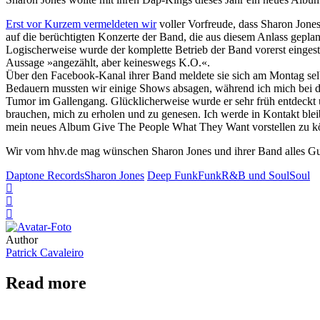
Erst vor Kurzem vermeldeten wir
voller Vorfreude, dass Sharon Jon
auf die berüchtigten Konzerte der Band, die aus diesem Anlass gepl
Logischerweise wurde der komplette Betrieb der Band vorerst eingeste
Aussage »angezählt, aber keineswegs K.O.«.
Über den Facebook-Kanal ihrer Band meldete sie sich am Montag selb
Bedauern mussten wir einige Shows absagen, während ich mich bei di
Tumor im Gallengang. Glücklicherweise wurde er sehr früh entdeckt un
brauchen, mich zu erholen und zu genesen. Ich werde in Kontakt ble
mein neues Album Give The People What They Want vorstellen zu 
Wir vom hhv.de mag wünschen Sharon Jones und ihrer Band alles Gut
Daptone Records
Sharon Jones
Deep Funk
Funk
R&B und Soul
Soul
Author
Patrick Cavaleiro
Read more