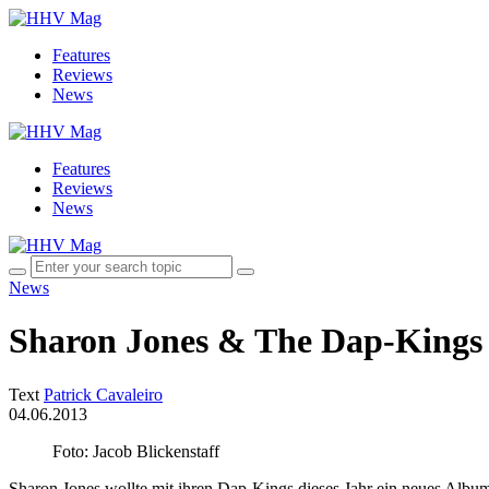
Features
Reviews
News
Features
Reviews
News
News
Sharon Jones & The Dap-Kings 
Text
Patrick Cavaleiro
04.06.2013
Foto: Jacob Blickenstaff
Sharon Jones wollte mit ihren Dap-Kings dieses Jahr ein neues Album 