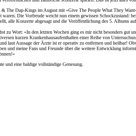
es & The Dap-Kings im August mit »Give The People What They Want« 
ant waren. Die Vorfreude weicht nun einem gewissen Schockzustand: be
llt, alle Konzerte abgesagt und die Veröffentlichung des 5. Albums auf
st zu Wort: »In den letzten Wochen ging es mir nicht besonders gut u
versen kurzen Krankenhausaufenthalten einer Reihe von Untersuchungen
d laut Aussage der Ärzte ist er operativ zu entfernen und heilbar! Obw
iben und meine Fans und Freunde über die weitere Entwicklung informi
können!«
e und eine baldige vollständige Genesung.