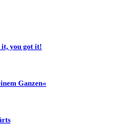
t, you got it!
einem Ganzen«
ärts