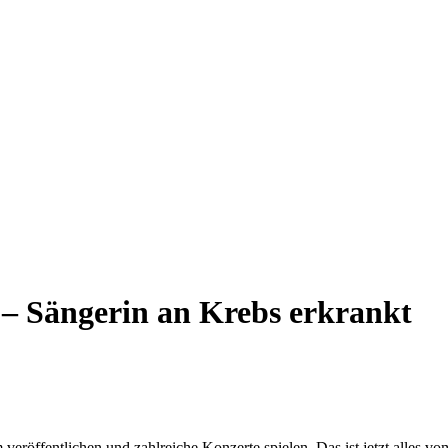
– Sängerin an Krebs erkrankt
veröffentlichen und zahlreiche Konzerte spielen. Das ist jetzt alles v