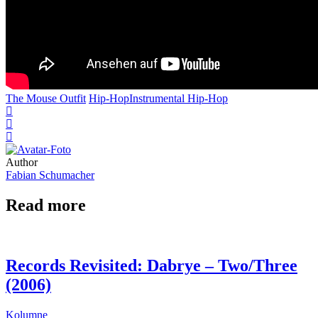
The Mouse Outfit
Hip-Hop
Instrumental Hip-Hop
Author
Fabian Schumacher
Read more
Records Revisited: Dabrye – Two/Three
(2006)
Kolumne