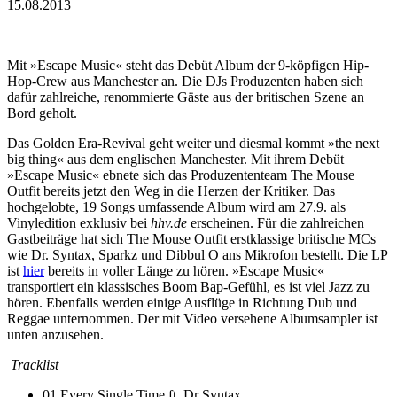
15.08.2013
Mit »Escape Music« steht das Debüt Album der 9-köpfigen Hip-
Hop-Crew aus Manchester an. Die DJs Produzenten haben sich
dafür zahlreiche, renommierte Gäste aus der britischen Szene an
Bord geholt.
Das Golden Era-Revival geht weiter und diesmal kommt »the next
big thing« aus dem englischen Manchester. Mit ihrem Debüt
»Escape Music« ebnete sich das Produzententeam The Mouse
Outfit bereits jetzt den Weg in die Herzen der Kritiker. Das
hochgelobte, 19 Songs umfassende Album wird am 27.9. als
Vinyledition exklusiv bei
hhv.de
erscheinen. Für die zahlreichen
Gastbeiträge hat sich The Mouse Outfit erstklassige britische MCs
wie Dr. Syntax, Sparkz und Dibbul O ans Mikrofon bestellt. Die LP
ist
hier
bereits in voller Länge zu hören. »Escape Music«
transportiert ein klassisches Boom Bap-Gefühl, es ist viel Jazz zu
hören. Ebenfalls werden einige Ausflüge in Richtung Dub und
Reggae unternommen. Der mit Video versehene Albumsampler ist
unten anzusehen.
Tracklist
01 Every Single Time ft. Dr Syntax