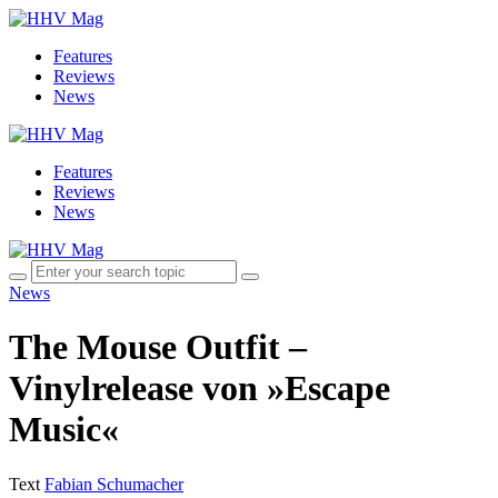
Features
Reviews
News
Features
Reviews
News
News
The Mouse Outfit –
Vinylrelease von »Escape
Music«
Text
Fabian Schumacher