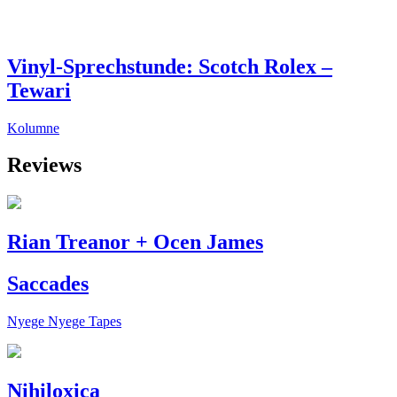
Vinyl-Sprechstunde: Scotch Rolex –
Tewari
Kolumne
Reviews
Rian Treanor + Ocen James
Saccades
Nyege Nyege Tapes
Nihiloxica