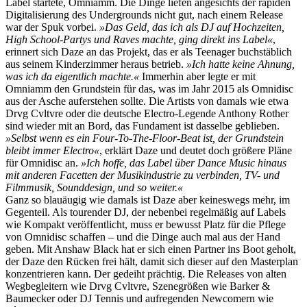
Label startete, Omniamm. Die Dinge liefen angesichts der rapiden
Digitalisierung des Undergrounds nicht gut, nach einem Release
war der Spuk vorbei.
»Das Geld, das ich als DJ auf Hochzeiten,
High School-Partys und Raves machte, ging direkt ins Label«
,
erinnert sich Daze an das Projekt, das er als Teenager buchstäblich
aus seinem Kinderzimmer heraus betrieb.
»Ich hatte keine Ahnung,
was ich da eigentlich machte.«
Immerhin aber legte er mit
Omniamm den Grundstein für das, was im Jahr 2015 als Omnidisc
aus der Asche auferstehen sollte. Die Artists von damals wie etwa
Drvg Cvltvre oder die deutsche Electro-Legende Anthony Rother
sind wieder mit an Bord, das Fundament ist dasselbe geblieben.
»Selbst wenn es ein Four-To-The-Floor-Beat ist, der Grundstein
bleibt immer Electro«
, erklärt Daze und deutet doch größere Pläne
für Omnidisc an.
»Ich hoffe, das Label über Dance Music hinaus
mit anderen Facetten der Musikindustrie zu verbinden, TV- und
Filmmusik, Sounddesign, und so weiter.«
Ganz so blauäugig wie damals ist Daze aber keineswegs mehr, im
Gegenteil. Als tourender DJ, der nebenbei regelmäßig auf Labels
wie Kompakt veröffentlicht, muss er bewusst Platz für die Pflege
von Omnidisc schaffen – und die Dinge auch mal aus der Hand
geben. Mit Anshaw Black hat er sich einen Partner ins Boot geholt,
der Daze den Rücken frei hält, damit sich dieser auf den Masterplan
konzentrieren kann. Der gedeiht prächtig. Die Releases von alten
Wegbegleitern wie Drvg Cvltvre, Szenegrößen wie Barker &
Baumecker oder DJ Tennis und aufregenden Newcomern wie