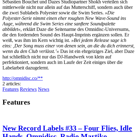
Sébastien Bouchet und Dazes Studiopartner Shokh verteilen sich
mittlerweile nicht nur allein auf das Mutterschiff, sondern auch über
die zwei Sublabels Polyester sowie die Swim Series.
»Die
Polyester-Serie nimmt einen eher roughen New Wave-Sound ins
Auge, während die Swim Series eine sanftere Soundpalette
abbildet«
, erklärt Daze die Seitenarme des Omnidisc-Universums,
die den fordernden Sound des Haupt-Imprints ergänzen sollen. Er
weiß, was ihm im Kern wichtig ist.
»Bei jedem Release sage ich
eins: ‚Der Song muss einer von denen sein, an die du dich erinnerst,
wenn du den Club verlässt.’«
Das ist ein ehrgeiziges Ziel, aber Daze
hat schließlich nicht nur das DJ-Handwerk von klein auf
perfektioniert, sondern auch im Laufe der Zeit einiges über die
Labelarbeit dazugelernt.
http://omnidisc.co/**
2 articles
:
Features
Reviews
News
Features
New Record Labels #33 – Four Flies, Idle
Hands, Omnidisc, Radio Martiko