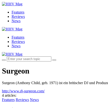
Features
Reviews
News
Features
Reviews
News
Surgeon
Surgeon (Anthony Child, geb. 1971) ist ein britischer DJ und Produz
http://www.dj-surgeon.com/
4 articles
:
Features
Reviews
News