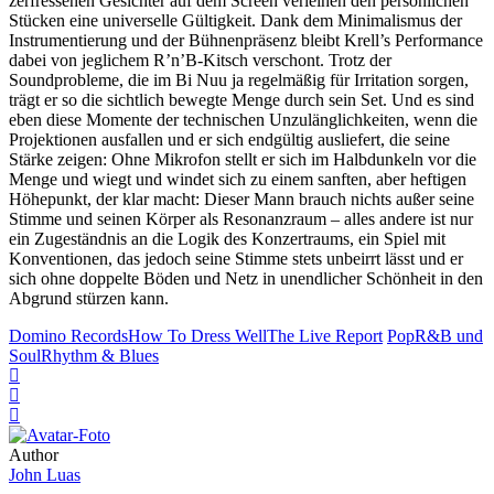
zerfressenen Gesichter auf dem Screen verleihen den persönlichen
Stücken eine universelle Gültigkeit. Dank dem Minimalismus der
Instrumentierung und der Bühnenpräsenz bleibt Krell’s Performance
dabei von jeglichem R’n’B-Kitsch verschont. Trotz der
Soundprobleme, die im Bi Nuu ja regelmäßig für Irritation sorgen,
trägt er so die sichtlich bewegte Menge durch sein Set. Und es sind
eben diese Momente der technischen Unzulänglichkeiten, wenn die
Projektionen ausfallen und er sich endgültig ausliefert, die seine
Stärke zeigen: Ohne Mikrofon stellt er sich im Halbdunkeln vor die
Menge und wiegt und windet sich zu einem sanften, aber heftigen
Höhepunkt, der klar macht: Dieser Mann brauch nichts außer seine
Stimme und seinen Körper als Resonanzraum – alles andere ist nur
ein Zugeständnis an die Logik des Konzertraums, ein Spiel mit
Konventionen, das jedoch seine Stimme stets unbeirrt lässt und er
sich ohne doppelte Böden und Netz in unendlicher Schönheit in den
Abgrund stürzen kann.
Domino Records
How To Dress Well
The Live Report
Pop
R&B und
Soul
Rhythm & Blues
Author
John Luas