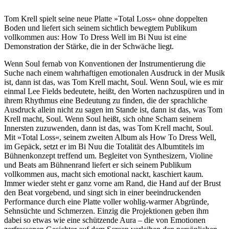
Tom Krell spielt seine neue Platte »Total Loss« ohne doppelten
Boden und liefert sich seinem sichtlich bewegtem Publikum
vollkommen aus: How To Dress Well im Bi Nuu ist eine
Demonstration der Stärke, die in der Schwäche liegt.
Wenn Soul fernab von Konventionen der Instrumentierung die
Suche nach einem wahrhaftigen emotionalen Ausdruck in der Musik
ist, dann ist das, was Tom Krell macht, Soul. Wenn Soul, wie es mir
einmal Lee Fields bedeutete, heißt, den Worten nachzuspüren und in
ihrem Rhythmus eine Bedeutung zu finden, die der sprachliche
Ausdruck allein nicht zu sagen im Stande ist, dann ist das, was Tom
Krell macht, Soul. Wenn Soul heißt, sich ohne Scham seinem
Innersten zuzuwenden, dann ist das, was Tom Krell macht, Soul.
Mit »Total Loss«, seinem zweiten Album als How To Dress Well,
im Gepäck, setzt er im Bi Nuu die Totalität des Albumtitels im
Bühnenkonzept treffend um. Begleitet von Synthesizern, Violine
und Beats am Bühnenrand liefert er sich seinem Publikum
vollkommen aus, macht sich emotional nackt, kaschiert kaum.
Immer wieder steht er ganz vorne am Rand, die Hand auf der Brust
den Beat vorgebend, und singt sich in einer beeindruckenden
Performance durch eine Platte voller wohlig-warmer Abgründe,
Sehnsüchte und Schmerzen. Einzig die Projektionen geben ihm
dabei so etwas wie eine schützende Aura – die von Emotionen