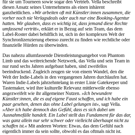
für sie um Tourneen sowie sogar den Vertrieb. Vella beschreibt
diesen Ansatz seines Unternehmens als einen inhärent
ganzheitlichen.
»Wir arbeiten oft mit Künstler:innen zusammen, die
vorher noch nie Verlagsdeals oder auch nur eine Booking-Agentur
hatten. Wir glauben, dass es wichtig ist, dass jemand diese Rechte
umfassend vertritt«
, erklärt er in Bezug auf sein Team, das dem
Label-Roster dabei behilflich ist, sich in der komplexen Welt der
Synchronlizenzierung ebenso zurecht zu finden wie rechtliche oder
finanzielle Hürden zu überwinden.
Das nahezu allumfassende Dienstleistungsangebot von Phantom
Limb und das weitreichende Netzwerk, das Vella und sein Team in
nur rund sechs Jahren aufgebaut haben, sind zweifellos
beeindruckend. Zugleich zeugen sie von einem Wandel, den die
Welt der Indie-Labels in den vergangenen Jahren durchlaufen hat.
Waren Indie-Labels jahrzehntelang in erster Linie Gatekeeper und
Tastemaker, wird ihre kulturelle Relevanz mittlerweile ebenso
angezweifelt wie ihr allgemeiner Nutzen.
»Ich bewundere
Künstler:innen, die es auf eigene Faust schaffen, und ich habe ein
paar gesehen, denen das ohne Label gelungen ist«
, sagt Vella.
»Aber ich habe dennoch das Gefühl, dass es sich dabei um
Ausnahmefälle handelt. Ein Label stellt das Fundament für das dar,
was ganz allein nur sehr schwer oder vielleicht überhaupt nicht zu
schaffen ist.«
Mit anderen Worten: Etwas, das dem Gefühl nach
eigentlich immer da sein sollte, obwohl es das oftmals nicht ist.