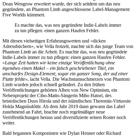
Dean Wengrow erweitert wurde, der sich seitdem um das neu
gegründete, an Phantom Limb angeschlossene Label-Management
Five Worlds kümmert.
Es machte das, was neu gegründete Indie-Labels immer
zu tun pflegen: einen ganzen Haufen Fehler.
Mit diesen vielseitigen Erfahrungswerten und »dicken
Adressbüchern«, wie Vella frotzelt, machte sich das junge Team von
Phantom Limb an die Arbeit. Es machte das, was neu gegründete
Indie-Labels immer zu tun pflegen: einen ganzen Haufen Fehler.
»
Lange Zeit hatten wir keine einzige Veröffentlichung ohne
irgendwo einen Makel – ein falsch geschriebener Titel, ein
unscharfes Design-Element, sogar ein ganzer Song, der auf einer
Platte fehlte«
, lacht Vella. Die Wachstumsschmerzen von Phantom
Limb wurden jedoch schnell gelindert. Zu den frühen
Veröffentlichungen gehörten Alben von New Optimism, ein
Nebenprojekt der Cibo-Matto-Sängerin Miho Hatori, des
bristolischen Duos Hirola und der isländischen Theremin-Virtuosin
Hekla Magnúsdóttir. Ab dem Jahr 2019 dann gewann das Label
zunehmend an Fahrt, brachte noch regelmäßiger neue
Veröffentlichungen heraus und diversifizierte seinen Roster noch
weiter.
Bald begannen Komponisten wie Dylan Henner oder Richard