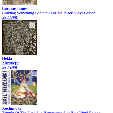
Loraine James
Building Something Beautiful For Me Black Vinyl Edition
ab 22.99€
Hekla
Xiuxiuejar
ab 25.99€
Xochimoki
Temple Of The New Sun Remastered Sky Blue Vinyl Edition