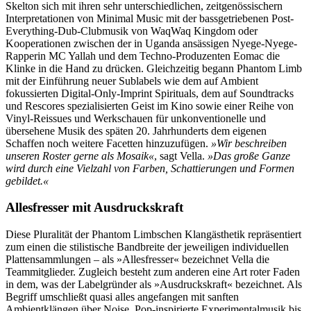
Skelton sich mit ihren sehr unterschiedlichen, zeitgenössischern
Interpretationen von Minimal Music mit der bassgetriebenen Post-
Everything-Dub-Clubmusik von WaqWaq Kingdom oder
Kooperationen zwischen der in Uganda ansässigen Nyege-Nyege-
Rapperin MC Yallah und dem Techno-Produzenten Eomac die
Klinke in die Hand zu drücken. Gleichzeitig begann Phantom Limb
mit der Einführung neuer Sublabels wie dem auf Ambient
fokussierten Digital-Only-Imprint Spirituals, dem auf Soundtracks
und Rescores spezialisierten Geist im Kino sowie einer Reihe von
Vinyl-Reissues und Werkschauen für unkonventionelle und
übersehene Musik des späten 20. Jahrhunderts dem eigenen
Schaffen noch weitere Facetten hinzuzufügen.
»Wir beschreiben
unseren Roster gerne als Mosaik«
, sagt Vella.
»Das große Ganze
wird durch eine Vielzahl von Farben, Schattierungen und Formen
gebildet.«
Allesfresser mit Ausdruckskraft
Diese Pluralität der Phantom Limbschen Klangästhetik repräsentiert
zum einen die stilistische Bandbreite der jeweiligen individuellen
Plattensammlungen – als »Allesfresser« bezeichnet Vella die
Teammitglieder. Zugleich besteht zum anderen eine Art roter Faden
in dem, was der Labelgründer als »Ausdruckskraft« bezeichnet. Als
Begriff umschließt quasi alles angefangen mit sanften
Ambientklängen über Noise, Pop-inspirierte Experimentalmusik bis