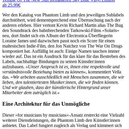
ab 25.99€
Wer den Katalog von Phantom Limb und den jeweiligen Sublabels
durchstöbert, wird dementsprechend eine Überraschung nach der
anderen erleben. Hier vertont Kevin Richard Martin alias The Bug
den Soundtrack des bahnbrechenden Tarkowski-Films »Solaris«
neu, dort findet sich ein Album der Electronica-Überfliegerin
Loraine James und dazwischen passt noch ein Score für einen
maltesischen Indie-Film, den Jon Natchez von The War On Drugs
komponiert hat. Auffällig ist auch: Einige Namen tauchen immer
wieder auf. Das ist ein Ausdruck für das klare für das Bestreben des
Labels, nachhaltige Bindungen zu seinen Künstler:innen
aufzubauen.
»Unser Anspruch ist es, ihnen eine respektvolle und
verständnisvolle Beziehung bieten zu können«
, kommentiert Vella
das. »
Wir arbeiten ausschließlich mit Menschen zusammen, die wir
lieben, den talentiertesten Musiker:innen, die wir finden können.
Und wir glauben, dass der künstlerische Hintergrund unser
Mitarbeiter dem zuträglich ist.«
Eine Architektur für das Unmögliche
Dieser »for musicians by musicians«-Ansatz erstreckt eine Vielzahl
weiterer Dienstleistungen, die Phantom Limb den Künstler:innen
anbietet. Das Label fungiert zugleich als Verlag und kümmert sich