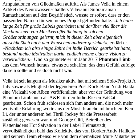
Amputationen von Gliedmaßen auftritt. Als James Vella in einem
Artikel des Neurowissenschaftlers Vilayanur Subramanian
Ramachandran auf den Begriff stieß, wusste er sofort, dass er den
passenden Namen für sein neues Projekt gefunden hatte.
»Ich habe
lange Zeit für große Labels gearbeitet und darüber viel über die
Mechanismen von Musikveröffentlichung in solchen
Größenordnungen gelernt, mich in dieser Zeit aber eigentlich
ausschließlich nach den Wünschen anderer gerichtet«
, erklärt er.
»Nachdem ich also einige Jahre im Indie-Bereich gearbeitet hatte,
bestand meine Motivation darin, endlich meine eigene Vision zu
verwirklichen.«
Und so gründete er im Jahr 2017
Phantom Limb
aus dem Wunsch heraus, etwas zu schaffen, das dem Gefühl zufolge
da sein sollte und es doch nicht war.
Vella ist seit langem als Musiker aktiv, hat mit seinem Solo-Projekt A
Lily sowie als Mitglied der legendären Post-Rock-Band Yndi Halda
eine Vielzahl von Alben veröffentlicht, aber vor der Gründung von
Phantom Limb auch als A&R für den Indie-Riesen FatCat
gearbeitet. Schon früh schlossen sich ihm andere an, die noch mehr
wertvolle Erfahrungswerte aus der Musikbranche mitbrachten: Ken
Li, der unter anderem bei Thrill Jockey für die Pressearbeit
zuständig gewesen war, und George Clift, Betreiber des
Plattenladens Hot Salvation in der Label-Heimatstadt,
vervollständigten bald das Kollektiv, das von Booker Andy Halliday
und seinem Team ebenso wie von dem ehemaligen Mute-Mitarbeiter