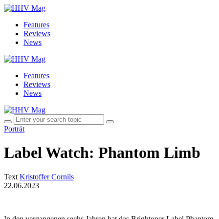
Features
Reviews
News
Features
Reviews
News
Porträt
Label Watch: Phantom Limb
Text
Kristoffer Cornils
22.06.2023
In den vergangenen sechs Jahren hat das Brightoner Label Phantom