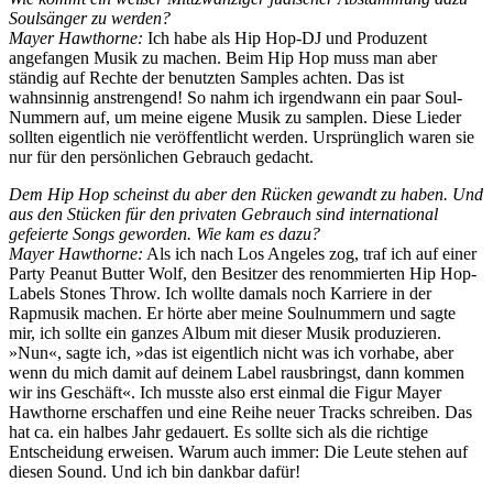
Soulsänger zu werden?
Mayer Hawthorne:
Ich habe als Hip Hop-DJ und Produzent
angefangen Musik zu machen. Beim Hip Hop muss man aber
ständig auf Rechte der benutzten Samples achten. Das ist
wahnsinnig anstrengend! So nahm ich irgendwann ein paar Soul-
Nummern auf, um meine eigene Musik zu samplen. Diese Lieder
sollten eigentlich nie veröffentlicht werden. Ursprünglich waren sie
nur für den persönlichen Gebrauch gedacht.
Dem Hip Hop scheinst du aber den Rücken gewandt zu haben. Und
aus den Stücken für den privaten Gebrauch sind international
gefeierte Songs geworden. Wie kam es dazu?
Mayer Hawthorne:
Als ich nach Los Angeles zog, traf ich auf einer
Party Peanut Butter Wolf, den Besitzer des renommierten Hip Hop-
Labels Stones Throw. Ich wollte damals noch Karriere in der
Rapmusik machen. Er hörte aber meine Soulnummern und sagte
mir, ich sollte ein ganzes Album mit dieser Musik produzieren.
»Nun«, sagte ich, »das ist eigentlich nicht was ich vorhabe, aber
wenn du mich damit auf deinem Label rausbringst, dann kommen
wir ins Geschäft«. Ich musste also erst einmal die Figur Mayer
Hawthorne erschaffen und eine Reihe neuer Tracks schreiben. Das
hat ca. ein halbes Jahr gedauert. Es sollte sich als die richtige
Entscheidung erweisen. Warum auch immer: Die Leute stehen auf
diesen Sound. Und ich bin dankbar dafür!