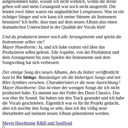
aufgenommen habe, wusste ich nicht wirklich, wohin die Reise
gehen soll und mein Gesangsstil war noch nicht ausgereift. Die
letzten zwei Jahre waren ein unglaublicher Lernprozess: Was ist ein
richtiger Sänger und wie kann ich meine Stimme als Instrument
benutzen? Ich hoffe, dass man auf dem neuen Album also einen
dramatischen Unterschied in der Qualität der Vocals hört!
Und du produzierst immer noch alle Arrangements und spielst die
Instrumente selber ein?
Mayer Hawthorne:
Ja, und ich habe extrem viel über das
Produzieren selbst gelernt. Alle Aspekte, von der Produktion und
dem Arrangement bis zum Spielen der Instrumente und dem
Songwriting hat sich verbessert.
Der einzige Song des neuen Albums, den du bisher veröffentlicht
hast ist
No Strings
: Basslastiger als die bisherigen Songs und mit
80er-Synthies versehen. Charakterisiert er die neue Ausrichtung?
Mayer Hawthorne:
Das ist einer der wenigen Songs die ich nicht
produziert habe. Es stammt aus der Feder des Duos Classics. Das
war eher ihr Sound. Sie haben mir den Track gesendet und ich habe
die Vocals geschrieben. Eigentlich war es für ihr Projekt gedacht,
aber ich mochte den Song so sehr, dass ich ihn völlig neue
überarbeitet auf meinem neuen Album präsentieren werden.
Mayer Hawthorne
R&B und Soul
Soul