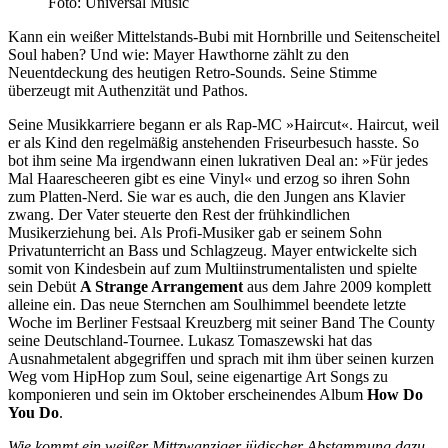
Foto: Universal Music
Kann ein weißer Mittelstands-Bubi mit Hornbrille und Seitenscheitel
Soul haben? Und wie: Mayer Hawthorne zählt zu den
Neuentdeckung des heutigen Retro-Sounds. Seine Stimme
überzeugt mit Authenzität und Pathos.
Seine Musikkarriere begann er als Rap-MC »Haircut«. Haircut, weil
er als Kind den regelmäßig anstehenden Friseurbesuch hasste. So
bot ihm seine Ma irgendwann einen lukrativen Deal an: »Für jedes
Mal Haarescheeren gibt es eine Vinyl« und erzog so ihren Sohn
zum Platten-Nerd. Sie war es auch, die den Jungen ans Klavier
zwang. Der Vater steuerte den Rest der frühkindlichen
Musikerziehung bei. Als Profi-Musiker gab er seinem Sohn
Privatunterricht an Bass und Schlagzeug. Mayer entwickelte sich
somit von Kindesbein auf zum Multiinstrumentalisten und spielte
sein Debüt
A Strange Arrangement
aus dem Jahre 2009 komplett
alleine ein. Das neue Sternchen am Soulhimmel beendete letzte
Woche im Berliner Festsaal Kreuzberg mit seiner Band The County
seine Deutschland-Tournee. Lukasz Tomaszewski hat das
Ausnahmetalent abgegriffen und sprach mit ihm über seinen kurzen
Weg vom HipHop zum Soul, seine eigenartige Art Songs zu
komponieren und sein im Oktober erscheinendes Album
How Do
You Do
.
Wie kommt ein weißer Mittzwanziger jüdischer Abstammung dazu