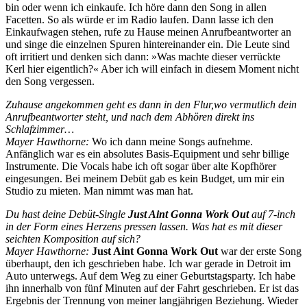
bin oder wenn ich einkaufe. Ich höre dann den Song in allen
Facetten. So als würde er im Radio laufen. Dann lasse ich den
Einkaufwagen stehen, rufe zu Hause meinen Anrufbeantworter an
und singe die einzelnen Spuren hintereinander ein. Die Leute sind
oft irritiert und denken sich dann: »Was machte dieser verrückte
Kerl hier eigentlich?« Aber ich will einfach in diesem Moment nicht
den Song vergessen.
Zuhause angekommen geht es dann in den Flur,wo vermutlich dein
Anrufbeantworter steht, und nach dem Abhören direkt ins
Schlafzimmer…
Mayer Hawthorne:
Wo ich dann meine Songs aufnehme.
Anfänglich war es ein absolutes Basis-Equipment und sehr billige
Instrumente. Die Vocals habe ich oft sogar über alte Kopfhörer
eingesungen. Bei meinem Debüt gab es kein Budget, um mir ein
Studio zu mieten. Man nimmt was man hat.
Du hast deine Debüt-Single
Just Aint Gonna Work Out
auf 7-inch
in der Form eines Herzens pressen lassen. Was hat es mit dieser
seichten Komposition auf sich?
Mayer Hawthorne:
Just Aint Gonna Work Out
war der erste Song
überhaupt, den ich geschrieben habe. Ich war gerade in Detroit im
Auto unterwegs. Auf dem Weg zu einer Geburtstagsparty. Ich habe
ihn innerhalb von fünf Minuten auf der Fahrt geschrieben. Er ist das
Ergebnis der Trennung von meiner langjährigen Beziehung. Wieder