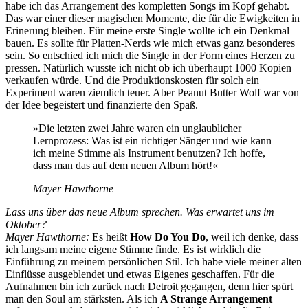
habe ich das Arrangement des kompletten Songs im Kopf gehabt.
Das war einer dieser magischen Momente, die für die Ewigkeiten in
Erinerung bleiben. Für meine erste Single wollte ich ein Denkmal
bauen. Es sollte für Platten-Nerds wie mich etwas ganz besonderes
sein. So entschied ich mich die Single in der Form eines Herzen zu
pressen. Natürlich wusste ich nicht ob ich überhaupt 1000 Kopien
verkaufen würde. Und die Produktionskosten für solch ein
Experiment waren ziemlich teuer. Aber Peanut Butter Wolf war von
der Idee begeistert und finanzierte den Spaß.
»Die letzten zwei Jahre waren ein unglaublicher
Lernprozess: Was ist ein richtiger Sänger und wie kann
ich meine Stimme als Instrument benutzen? Ich hoffe,
dass man das auf dem neuen Album hört!«
Mayer Hawthorne
Lass uns über das neue Album sprechen. Was erwartet uns im
Oktober?
Mayer Hawthorne:
Es heißt
How Do You Do
, weil ich denke, dass
ich langsam meine eigene Stimme finde. Es ist wirklich die
Einführung zu meinem persönlichen Stil. Ich habe viele meiner alten
Einflüsse ausgeblendet und etwas Eigenes geschaffen. Für die
Aufnahmen bin ich zurück nach Detroit gegangen, denn hier spürt
man den Soul am stärksten. Als ich
A Strange Arrangement