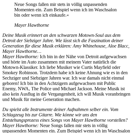
Neue Songs fallen mir stets in völlig unpassenden
Momenten ein. Zum Beispiel wenn ich im Waschsalon
bin oder wenn ich einkaufe.«
Mayer Hawthorne
Deine Musik erinnert an den schwarzen Motown-Soul aus dem
Detroit der Siebziger Jahre. Wie lässt sich die Faszination deiner
Generation für diese Musik erklären: Amy Whinehouse, Aloe Blacc,
Mayer Hawthorne…
Mayer Hawthorne:
Ich bin in der Nähe von Detroit aufgewachsen
und hörte im Auto zusammen mit meinem Vater natürlich die
Motown-Klassiker. Ich liebe Musiker wie Curtis Mayfield oder
Smokey Robinson. Trotzdem habe ich keine Ahnung wie es in den
Sechziger und Siebziger Jahren war. Ich war damals nicht einmal
geboren! Ich bin in den Achtzigern aufgewachsen mit Public
Enemy, NWA, The Police und Michael Jackson. Meine Musik ist
also kein Ausflug in die Vergangenheit, ich will Musik voranbringen
und Musik für meine Generation machen.
Du spielst alle Instrumente deiner Aufnahmen selber ein. Vom
Schlagzeug bis zur Gitarre. Wie könne wir uns den
Entstehungsprozess eines Songs von Mayer Hawthorne vorstellen?
Mayer Hawthorne:
Neue Songs fallen mir stets in völlig
unpassenden Momenten ein. Zum Beispiel wenn ich im Waschsalon