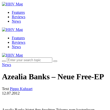
Features
Reviews
News
Features
Reviews
News
News
Azealia Banks – Neue Free-EP
Text
Pippo Kuhzart
12.07.2012
Azealia Banks bietet ihre feuchten Träume zum kostenlosen