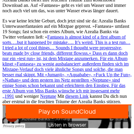
Download an. Auf »Fantasea« geht es viel um Wasser und immer
noch auch viel um das, was unter Wasser etwas länger dauert.
Es war keine leichte Geburt, doch jetzt sind sie da: Azealia Banks
Unterwasserfantasien auf ein Mixtpae gepresst. »Fantasea« umfasst
19 Songs; fast schon ein erstes Album, wie Azealia Banks via
Twitter verlauten ließ: »
Fantasea is almost kind of a first album of
sorts….but it happened by mistake…. It’s weird. This is a test run…
I tried a lot of cool things… Sounds I thought were progressive,
beats made by close friends, different flowsss.« Dass es dann doch
nur ein »test run« ist, ist dem Mixtape anzumerken. Für ein Album
klingt »Fantasea« zu wenig ausbalanciert; außerdem finden sich im
Mixtape-Verlauf doch viele ähnliche Songs und solche, die man
besser mal skippt. Mit »Jumanji«, »Aquababe«, »Fuck Up the Fun«,
»Nathan« und dem gestern ins Netz gestellten »Neptune« sind
einige Songs schon bekannt und erleichtern den Einstieg. Für das
erste Album von Miss Banks wünsche ich mir insgesamt mehr
„1991
und weniger
Neptune
Mit
diesem Link
kannst Du dich nun
aber erstmal in die feuchten Träume der Azealia Banks stürzen.