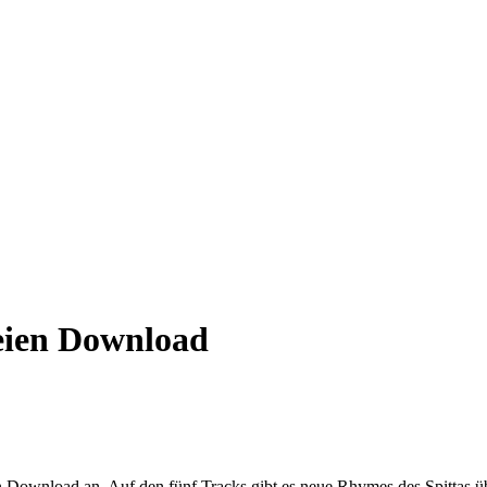
eien Download
ownload an. Auf den fünf Tracks gibt es neue Rhymes des Spittas übe