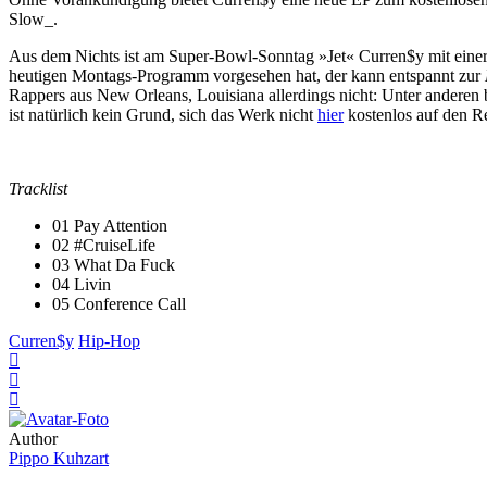
Slow_.
Aus dem Nichts ist am Super-Bowl-Sonntag »Jet« Curren$y mit eine
heutigen Montags-Programm vorgesehen hat, der kann entspannt zur
Rappers aus New Orleans, Louisiana allerdings nicht: Unter anderen 
ist natürlich kein Grund, sich das Werk nicht
hier
kostenlos auf den R
Tracklist
01 Pay Attention
02 #CruiseLife
03 What Da Fuck
04 Livin
05 Conference Call
Curren$y
Hip-Hop
Author
Pippo Kuhzart