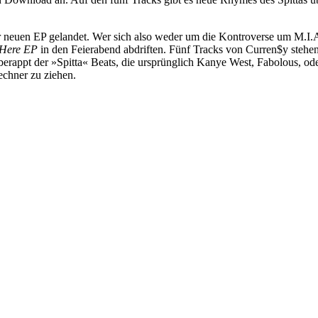
r neuen EP gelandet. Wer sich also weder um die Kontroverse um M.I
Here EP
in den Feierabend abdriften. Fünf Tracks von Curren$y stehen
berappt der »Spitta« Beats, die ursprünglich Kanye West, Fabolous, od
echner zu ziehen.