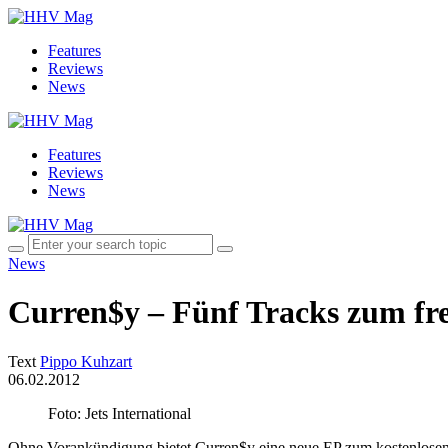
Features
Reviews
News
Features
Reviews
News
News
Curren$y – Fünf Tracks zum fr
Text
Pippo Kuhzart
06.02.2012
Foto: Jets International
Ohne Vorankündigung bietet Curren$y eine neue EP zum kostenlosen D