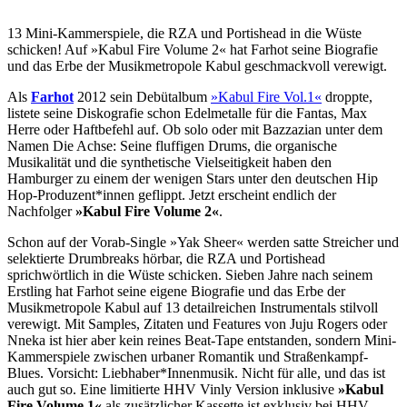
13 Mini-Kammerspiele, die RZA und Portishead in die Wüste
schicken! Auf »Kabul Fire Volume 2« hat Farhot seine Biografie
und das Erbe der Musikmetropole Kabul geschmackvoll verewigt.
Als
Farhot
2012 sein Debütalbum
»Kabul Fire Vol.1«
droppte,
listete seine Diskografie schon Edelmetalle für die Fantas, Max
Herre oder Haftbefehl auf. Ob solo oder mit Bazzazian unter dem
Namen Die Achse: Seine fluffigen Drums, die organische
Musikalität und die synthetische Vielseitigkeit haben den
Hamburger zu einem der wenigen Stars unter den deutschen Hip
Hop-Produzent*innen geflippt. Jetzt erscheint endlich der
Nachfolger
»Kabul Fire Volume 2«
.
Schon auf der Vorab-Single »Yak Sheer« werden satte Streicher und
selektierte Drumbreaks hörbar, die RZA und Portishead
sprichwörtlich in die Wüste schicken. Sieben Jahre nach seinem
Erstling hat Farhot seine eigene Biografie und das Erbe der
Musikmetropole Kabul auf 13 detailreichen Instrumentals stilvoll
verewigt. Mit Samples, Zitaten und Features von Juju Rogers oder
Nneka ist hier aber kein reines Beat-Tape entstanden, sondern Mini-
Kammerspiele zwischen urbaner Romantik und Straßenkampf-
Blues. Vorsicht: Liebhaber*Innenmusik. Nicht für alle, und das ist
auch gut so. Eine limitierte HHV Vinly Version inklusive
»Kabul
Fire Volume 1«
als zusätzlicher Kassette ist exklusiv bei HHV