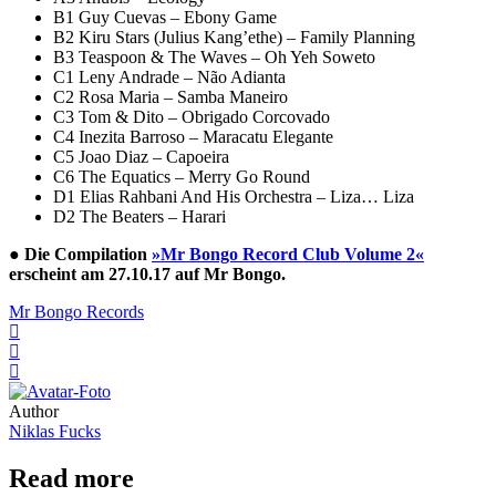
B1 Guy Cuevas – Ebony Game
B2 Kiru Stars (Julius Kang’ethe) – Family Planning
B3 Teaspoon & The Waves – Oh Yeh Soweto
C1 Leny Andrade – Não Adianta
C2 Rosa Maria – Samba Maneiro
C3 Tom & Dito – Obrigado Corcovado
C4 Inezita Barroso – Maracatu Elegante
C5 Joao Diaz – Capoeira
C6 The Equatics – Merry Go Round
D1 Elias Rahbani And His Orchestra – Liza… Liza
D2 The Beaters – Harari
●
Die Compilation
»Mr Bongo Record Club Volume 2«
erscheint am 27.10.17 auf Mr Bongo.
Mr Bongo Records
Author
Niklas Fucks
Read more