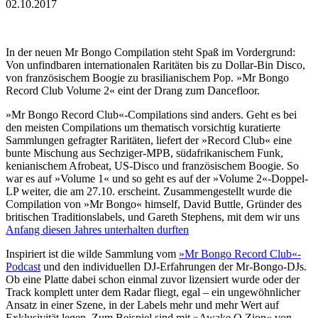
02.10.2017
In der neuen Mr Bongo Compilation steht Spaß im Vordergrund:
Von unfindbaren internationalen Raritäten bis zu Dollar-Bin Disco,
von französischem Boogie zu brasilianischem Pop. »Mr Bongo
Record Club Volume 2« eint der Drang zum Dancefloor.
»Mr Bongo Record Club«-Compilations sind anders. Geht es bei
den meisten Compilations um thematisch vorsichtig kuratierte
Sammlungen gefragter Raritäten, liefert der »Record Club« eine
bunte Mischung aus Sechziger-MPB, südafrikanischem Funk,
kenianischem Afrobeat, US-Disco und französischem Boogie. So
war es auf »Volume 1« und so geht es auf der »Volume 2«-Doppel-
LP weiter, die am 27.10. erscheint. Zusammengestellt wurde die
Compilation von »Mr Bongo« himself, David Buttle, Gründer des
britischen Traditionslabels, und Gareth Stephens, mit dem wir uns
Anfang diesen Jahres unterhalten durften
Inspiriert ist die wilde Sammlung vom
»Mr Bongo Record Club«-
Podcast
und den individuellen DJ-Erfahrungen der Mr-Bongo-DJs.
Ob eine Platte dabei schon einmal zuvor lizensiert wurde oder der
Track komplett unter dem Radar fliegt, egal – ein ungewöhnlicher
Ansatz in einer Szene, in der Labels mehr und mehr Wert auf
Exklusivität legen. Zum Beispiel sind mit »Awake O Zion« von