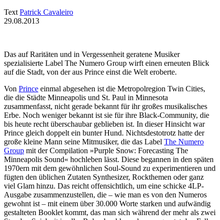
Text
Patrick Cavaleiro
29.08.2013
Das auf Raritäten und in Vergessenheit geratene Musiker
spezialisierte Label The Numero Group wirft einen erneuten Blick
auf die Stadt, von der aus Prince einst die Welt eroberte.
Von
Prince
einmal abgesehen ist die Metropolregion Twin Cities,
die die Städte Minneapolis und St. Paul in Minnesota
zusammenfasst, nicht gerade bekannt für ihr großes musikalisches
Erbe. Noch weniger bekannt ist sie für ihre Black-Community, die
bis heute recht überschaubar geblieben ist. In dieser Hinsicht war
Prince gleich doppelt ein bunter Hund. Nichtsdestotrotz hatte der
große kleine Mann seine Mitmusiker, die das Label
The Numero
Group
mit der Compilation »Purple Snow: Forecasting The
Minneapolis Sound« hochleben lässt. Diese begannen in den späten
1970ern mit dem gewöhnlichen Soul-Sound zu experimentieren und
fügten den üblichen Zutaten Synthesizer, Rockthemen oder ganz
viel Glam hinzu. Das reicht offensichtlich, um eine schicke 4LP-
Ausgabe zusammenzustellen, die – wie man es von den Numeros
gewohnt ist – mit einem über 30.000 Worte starken und aufwändig
gestalteten Booklet kommt, das man sich während der mehr als zwei