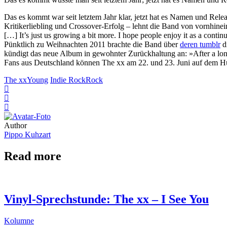
Das es kommt war seit letztem Jahr klar, jetzt hat es Namen und Re
Kritikerliebling und Crossover-Erfolg – lehnt die Band von vornhinei
[…] It’s just us growing a bit more. I hope people enjoy it as a continu
Pünktlich zu Weihnachten 2011 brachte die Band über
deren tumblr
d
kündigt das neue Album in gewohnter Zurückhaltung an: »After a long
Fans aus Deutschland können The xx am 22. und 23. Juni auf dem Hu
The xx
Young
Indie Rock
Rock
Author
Pippo Kuhzart
Read more
Vinyl-Sprechstunde: The xx – I See You
Kolumne