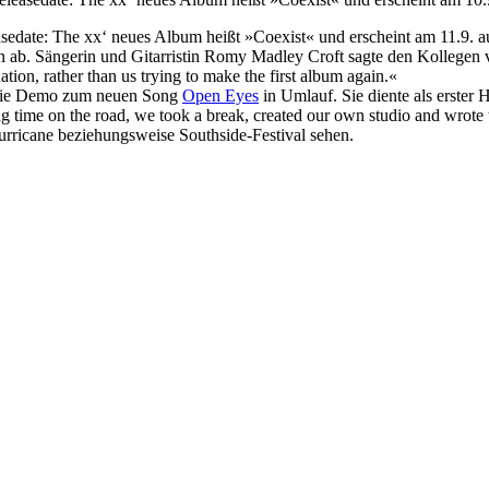
leasedate: The xx‘ neues Album heißt »Coexist« und erscheint am 11.9
n ab. Sängerin und Gitarristin Romy Madley Croft sagte den Kollegen v
ation, rather than us trying to make the first album again.«
ie Demo zum neuen Song
Open Eyes
in Umlauf. Sie diente als erster
 time on the road, we took a break, created our own studio and wrote t
rricane beziehungsweise Southside-Festival sehen.