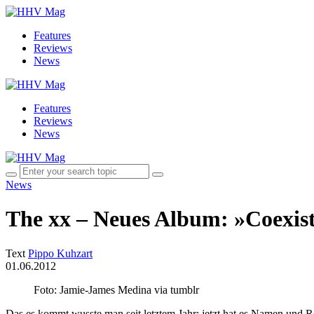
Features
Reviews
News
Features
Reviews
News
News
The xx – Neues Album: »Coexis
Text
Pippo Kuhzart
01.06.2012
Foto: Jamie-James Medina via tumblr
Das es kommt wusste man seit letztem Jahr; jetzt hat es Namen und 