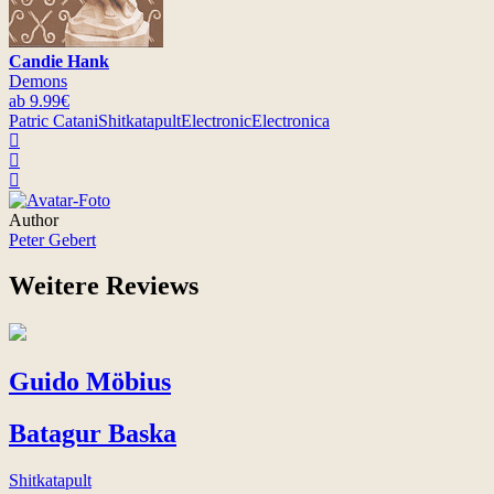
Candie Hank
Demons
ab 9.99€
Patric Catani
Shitkatapult
Electronic
Electronica
Author
Peter Gebert
Weitere Reviews
Guido Möbius
Batagur Baska
Shitkatapult