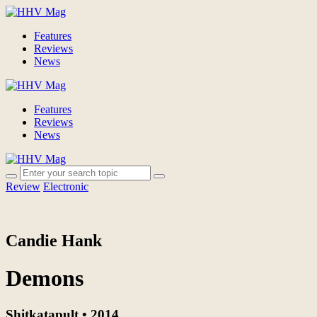
Features
Reviews
News
Features
Reviews
News
Review
Electronic
Candie Hank
Demons
Shitkatapult • 2014