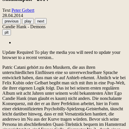
Text
Peter Gebert
28.04.2014
previous
play
next
Candie Hank - Demons
plt
Update Required
To play the media you will need to update your
browser to a recent version..
Patric Catani gehört zu den Musikern, die aus ihren
unterschiedlichen Einflüssen eine so unverwechselbare Sprache
entwickelt haben, dass man sie auf Anhieb erkennt. Ähnlich wie bei
Felix Kubin oder Gelbart begibt man sich mit ihm in eine Pop-Welt,
die ihrer eigenen Logik folgt. Das ist bei seinem ersten regulären
Album seit acht Jahren unter seinem wohl bekanntesten Alter Ego
Candie Hank (man glaubt es kaum) nicht anders. Die nonchalante
Konsequenz, mit der er an ihrer Perfektion arbeitet, hier in Form
einer elektronifizierten Psychobilly-Spielzeug-Geisterbahn, täuscht
leicht darüber hinweg, dass er mit Versatzstücken hantiert, die
anderswo im Nu aus der Kurve tragen würden. Bevor sich seine
Persona im abschließenden Quasi-Titelstück bequem im Hamsterrad