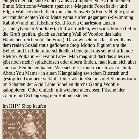
eingerichtet hat, sind France Galls »Computer Nr. 3« durch einen
Ennio Morricone-Western spaziert (»Magnetic Forcefield«) und
Edgar Wallace durch die texanische Schweiz (»Every Night«), sind
wir mit der echten Yuko Matsuyama surfen gegangen (»Swimming
Rabbit«) und mit falschen Szeki Kurva Charleston tanzen
(»Transylvanian Voodoo«). Und wir durften, wo wir schon so tief in
die Gruft greifen, gleich zu Anfang Wall of Voodoo das kalte
Händchen reichen (»The Fox«). Dazu wuseln uns fast überall aus
dem realen Sozialismus geflohene Stop-Motion-Figuren um die
Beine, und in Reinkultur schließlich begegnet uns seine shuffelnde
Elektro-Polka in »Elevator Life«. Man mag und darf das alles (es
gibt noch mehr) spitzbübisch oder albern finden, man kann sich aber
auch an Feinheiten halten: Wie sich der Trauermarsch von »Think
About You Mama« in einen Klangdialog zwischen Bitcrush und
gestopfter Trompete verläuft. Oder wie in »Solaris und Shadowism«
im Schatten der Acid-Linie Schellen durchs Gating-Wobble
galoppieren. Oder einfach: mit welcher alterslosen Frische hier
Gitarre und Schlagzeug den Rahmen stellen.
Im HHV Shop kaufen