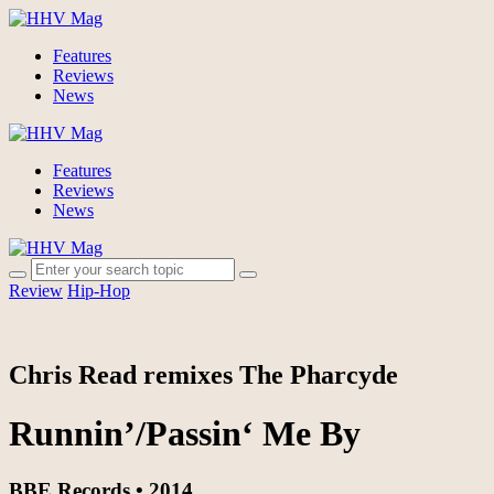
Features
Reviews
News
Features
Reviews
News
Review
Hip-Hop
Chris Read remixes The Pharcyde
Runnin’/Passin‘ Me By
BBE Records • 2014