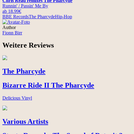
Chris Read remixes The Pharcyde
Runnin' / Passin' Me By
ab 18.99€
BBE Records
The Pharcyde
Hip-Hop
Author
Fionn Birr
Weitere Reviews
The Pharcyde
Bizarre Ride II The Pharcyde
Delicious Vinyl
Various Artists