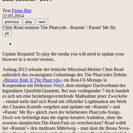
Text
Fionn Birr
22.05.2014
previous
play
next
Chris Read remixes The Pharcyde - Runnin' / Passin' Me By
plt
Update Required
To play the media you will need to update your
browser to a recent version..
Anfang 2013 releaste der britische Mixcloud-Meister Chris Read
anlässlich des zwanzigsten Geburtstags des The Pharcydes Debüts
»Bizarre Ride II The Pharcyde«
ein Best-Of-Mixtape in
Kooperation mit Delicious Vinyl, dem einstigen Dachverband des
legendären Querfeld-Quartetts. Bei nun vorliegender 7-Inch handelt
es sich um eine beziehungsvertiefende Maßnahme jener Zweckehe
– einmal mehr darf sich Read mit offizieller Legitimation am Werk
des Chaoten-Kartells vergehen und updatet mit »Runnin’« und
»Passin‘ Me By« gleich zwei der beliebtesten Pharcyde-Songs.
Doch wie befriedigt man die eigene kreative Ambition, ohne die
sowieso skeptischen Die-Hard-Fans zu verschrecken? Read wählt
bei »Runnin’« den mutlosen Mittelweg – man lässt die Bossa Nova-