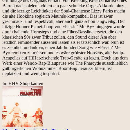
Grundlage des Originals einfach von Breaking Bread-Gitarrist Giles
Barratt nachspielen, addiert ein paar schnieke Orgel-Akkorde hinzu
und die jazzige Leichtigkeit der Soul-Chanteuse Lizzy Parks macht
die alte Hookline sogleich Matinée-kompatibel. Das ist zwar
geschmack- und respektvoll, aber auch ganz schön langweilig. Der
hitzige Hohner Pianet-Loop von »Passin‘ Me By« hingegen wurde
durch hallende Hornsteps und eine Filter-Bassline ersetzt, die den
klassischen 90s zwar Tribut zollen, den Sound dieser Ära aber
letztlich ermüdender aussehen lassen als er tatsächlich war. Nun ist
es ziemlich undankbar, einen Jahrhundert-Song wie »Passin‘ Me
By« remixen zu müssen und es wäre gröbster Nonsens, alte Fatlip-
Acapellas auf HiHat-zischende Trap-Geräte zu legen. Doch aus dem
Werk einer Weirdo-Rap-Blaupause wie The Pharcyde ausschließlich
gutbürgerlichen Wohnzimmer-BoomBap herauszufiltern, ist
deplatziert und wenig inspiriert.
Im HHV Shop kaufen