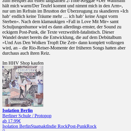
zum Beispiel auf einen langsamen 2-Tone-Reggae »Der Wahnsinn
hält mich warm/Der Teufel kommt und nimmt mich in den Arm«,
nur um im Refrain im Brustton der Überzeugung zu skandieren »Ich
hab‘ endlich keine Träume mehr … ich hab‘ keine Angst vorm
Sterben«. Nach dem klamaukigen »Fall in Love Mit Mir« samt
Schuljungenhumor wird es dann allerdings ernster, der Sound zu
eckigem Post-Punk, die Texte verzweifelt-fatalistisch. Dieser
Wandel deutet bereits die Entwicklung, die auf dem Debütalbum
»Und Aus Den Wolken Tropft Die Zeit« dann komplett vollzogen
wird, an – die Rio-Reiser-Momente der früheren Songs hatten aber
durchaus auch ihren Reiz.
Im HHV Shop kaufen
Isolation Berlin
Berliner Schule / Protopop
ab 17.99€
Isolation Berlin
Staatsakt
Indie Rock
Post-Punk
Rock