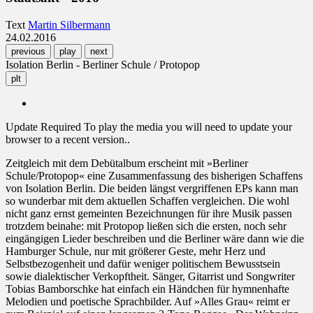
Text
Martin Silbermann
24.02.2016
previous
play
next
Isolation Berlin - Berliner Schule / Protopop
plt
Update Required
To play the media you will need to update your
browser to a recent version..
Zeitgleich mit dem Debütalbum erscheint mit »Berliner
Schule/Protopop« eine Zusammenfassung des bisherigen Schaffens
von Isolation Berlin. Die beiden längst vergriffenen EPs kann man
so wunderbar mit dem aktuellen Schaffen vergleichen. Die wohl
nicht ganz ernst gemeinten Bezeichnungen für ihre Musik passen
trotzdem beinahe: mit Protopop ließen sich die ersten, noch sehr
eingängigen Lieder beschreiben und die Berliner wäre dann wie die
Hamburger Schule, nur mit größerer Geste, mehr Herz und
Selbstbezogenheit und dafür weniger politischem Bewusstsein
sowie dialektischer Verkopftheit. Sänger, Gitarrist und Songwriter
Tobias Bamborschke hat einfach ein Händchen für hymnenhafte
Melodien und poetische Sprachbilder. Auf »Alles Grau« reimt er