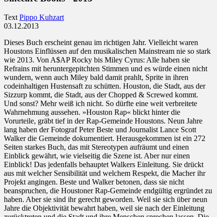
Text
Pippo Kuhzart
03.12.2013
Dieses Buch erscheint genau im richtigen Jahr. Vielleicht waren
Houstons Einflüssen auf den musikalischen Mainstream nie so stark
wie 2013. Von A$AP Rocky bis Miley Cyrus: Alle haben sie
Refrains mit heruntergepitchten Stimmen und es würde einen nicht
wundern, wenn auch Miley bald damit prahlt, Sprite in ihren
codeinhaltigen Hustensaft zu schütten. Houston, die Stadt, aus der
Sizzurp kommt, die Stadt, aus der Chopped & Screwed kommt.
Und sonst? Mehr weiß ich nicht. So dürfte eine weit verbreitete
Wahrnehmung aussehen. »Houston Rap« blickt hinter die
Vorurteile, gräbt tief in der Rap-Gemeinde Houstons. Neun Jahre
lang haben der Fotograf Peter Beste und Journalist Lance Scott
Walker die Gemeinde dokumentiert. Herausgekommen ist ein 272
Seiten starkes Buch, das mit Stereotypen aufräumt und einen
Einblick gewährt, wie vielseitig die Szene ist. Aber nur einen
Einblick! Das jedenfalls behauptet Walkers Einleitung. Sie drückt
aus mit welcher Sensibilität und welchem Respekt, die Macher ihr
Projekt angingen. Beste und Walker betonen, dass sie nicht
beanspruchen, die Houstoner Rap-Gemeinde endgültig ergründet zu
haben. Aber sie sind ihr gerecht geworden. Weil sie sich über neun
Jahre die Objektivität bewahrt haben, weil sie nach der Einleitung
zurücktreten und die Stadt und ihre Menschen sprechen lassen. Die