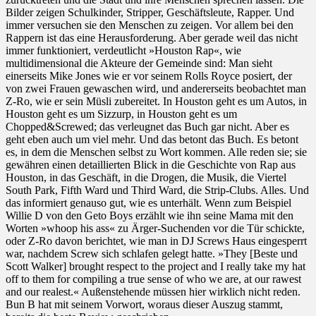
Bilder zeigen Schulkinder, Stripper, Geschäftsleute, Rapper. Und
immer versuchen sie den Menschen zu zeigen. Vor allem bei den
Rappern ist das eine Herausforderung. Aber gerade weil das nicht
immer funktioniert, verdeutlicht »Houston Rap«, wie
multidimensional die Akteure der Gemeinde sind: Man sieht
einerseits Mike Jones wie er vor seinem Rolls Royce posiert, der
von zwei Frauen gewaschen wird, und andererseits beobachtet man
Z-Ro, wie er sein Müsli zubereitet. In Houston geht es um Autos, in
Houston geht es um Sizzurp, in Houston geht es um
Chopped&Screwed; das verleugnet das Buch gar nicht. Aber es
geht eben auch um viel mehr. Und das betont das Buch. Es betont
es, in dem die Menschen selbst zu Wort kommen. Alle reden sie; sie
gewähren einen detaillierten Blick in die Geschichte von Rap aus
Houston, in das Geschäft, in die Drogen, die Musik, die Viertel
South Park, Fifth Ward und Third Ward, die Strip-Clubs. Alles. Und
das informiert genauso gut, wie es unterhält. Wenn zum Beispiel
Willie D von den Geto Boys erzählt wie ihn seine Mama mit den
Worten »whoop his ass« zu Ärger-Suchenden vor die Tür schickte,
oder Z-Ro davon berichtet, wie man in DJ Screws Haus eingesperrt
war, nachdem Screw sich schlafen gelegt hatte. »They [Beste und
Scott Walker] brought respect to the project and I really take my hat
off to them for compiling a true sense of who we are, at our rawest
and our realest.« Außenstehende müssen hier wirklich nicht reden.
Bun B hat mit seinem Vorwort, woraus dieser Auszug stammt,