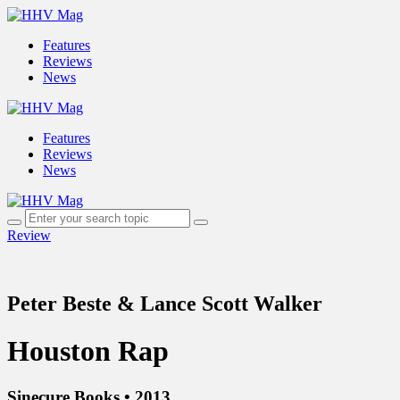
Features
Reviews
News
Features
Reviews
News
Review
Peter Beste & Lance Scott Walker
Houston Rap
Sinecure Books • 2013