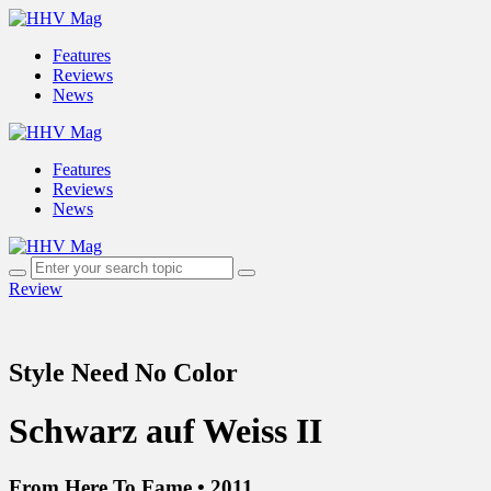
Features
Reviews
News
Features
Reviews
News
Review
Style Need No Color
Schwarz auf Weiss II
From Here To Fame • 2011