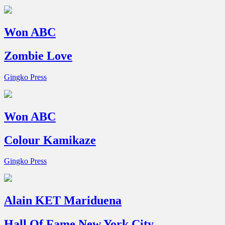
Won ABC
Zombie Love
Gingko Press
Won ABC
Colour Kamikaze
Gingko Press
Alain KET Mariduena
Hall Of Fame New York City