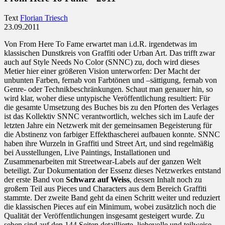
Text
Florian Triesch
23.09.2011
Von From Here To Fame erwartet man i.d.R. irgendetwas im
klassischen Dunstkreis von Graffiti oder Urban Art. Das trifft zwar
auch auf Style Needs No Color (SNNC) zu, doch wird dieses
Metier hier einer größeren Vision unterworfen: Der Macht der
unbunten Farben, fernab von Farbtönen und –sättigung, fernab von
Genre- oder Technikbeschränkungen. Schaut man genauer hin, so
wird klar, woher diese untypische Veröffentlichung resultiert: Für
die gesamte Umsetzung des Buches bis zu den Pforten des Verlages
ist das Kollektiv SNNC verantwortlich, welches sich im Laufe der
letzten Jahre ein Netzwerk mit der gemeinsamen Begeisterung für
die Abstinenz von farbiger Effekthascherei aufbauen konnte. SNNC
haben ihre Wurzeln in Graffiti und Street Art, und sind regelmäßig
bei Ausstellungen, Live Paintings, Installationen und
Zusammenarbeiten mit Streetwear-Labels auf der ganzen Welt
beteiligt. Zur Dokumentation der Essenz dieses Netzwerkes entstand
der erste Band von
Schwarz auf Weiss
, dessen Inhalt noch zu
großem Teil aus Pieces und Characters aus dem Bereich Graffiti
stammte. Der zweite Band geht da einen Schritt weiter und reduziert
die klassischen Pieces auf ein Minimum, wobei zusätzlich noch die
Qualität der Veröffentlichungen insgesamt gesteigert wurde. Zu
sehen sind auf den 144 Seiten detaillierte, liebevolle und teilweise