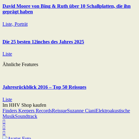
David Moore von Bing & Ruth über 10 Schallplatten, die ihn
geprägt haben
Liste, Porträt
Die 25 besten 12inches des Jahres 2025
Liste
Ähnliche Features
Jahresrückblick 2016 – Top 50 Reissues
Liste
Im HHV Shop kaufen
Finders Keepers Records
Reissue
Suzanne Ciani
Elektroakustische
Musik
Soundtrack