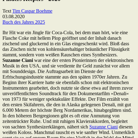
Text
Tim Caspar Boehme
03.08.2020
Buch des Jahres 2025
Ihr Hit war ein Jingle für Coca-Cola, bei dem man hört, wie eine
Flasche Coke mit hellem Plop geöffnet und der Inhalt danach
zischend und gluckernd in ein Glas eingeschenkt wird. Bloß dass
das Zischen nicht von kohlensäurehaltiger bräunlicher Flüssigkeit
stammt, sondern vom weißen Rauschen eines Synthesizers.
Suzanne Ciani
war eine der ersten Pionierinnen der elektronischen
Musik in den USA, und sie verdiente ihr Geld zunächst vor allem
mit Sounddesign. Die Auftragsarbeit im Dienste der
Erfrischungsindustrie stammte aus den späten 1970er Jahren. Zu
Beginn ihrer Karriere hatte sie ebenfalls schon mit elektronischen
Instrumenten gearbeitet, doch nutzte sie diese etwa auf ihrem zuvor
unveröffentlichten Soundtrack für den Dokumentarfilm »Denali«
von 1973 für weniger spektakuläre Effekte. Der Film erzählt von
den ersten Skifahrern, die den in Alaska gelegenen Denali, mit gut
6.000 Metern der höchste Berg Nordamerikas, hinabgeglitten sind.
In den höheren Bergregionen gibt es oft eine Anmutung von
zeitentrückter Ruhe. Und mit ruhigen Klavierakkorden, begleitet
von sachten Synthesizerklängen, nähert sich
Suzanne Ciani
diesem
weißen Koloss. Manchmal rauscht es wie sanfter Wind. Unmerklich
sorgt sie so auf engem Raum für eine Vielfalt in der Wahl der Mittel.