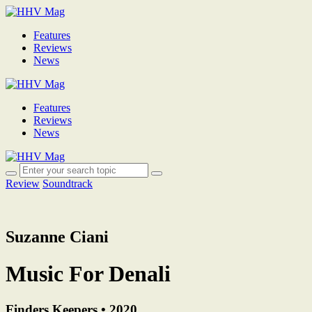
Features
Reviews
News
Features
Reviews
News
Review
Soundtrack
Suzanne Ciani
Music For Denali
Finders Keepers • 2020