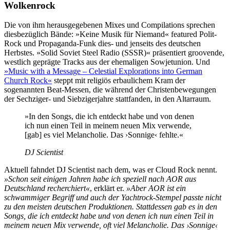
Wolkenrock
Die von ihm herausgegebenen Mixes und Compilations sprechen
diesbezüglich Bände: »Keine Musik für Niemand« featured Polit-
Rock und Propaganda-Funk dies- und jenseits des deutschen
Herbstes. »Solid Soviet Steel Radio (SSSR)« präsentiert groovende,
westlich geprägte Tracks aus der ehemaligen Sowjetunion. Und
»Music with a Message – Celestial Explorations into German
Church Rock«
steppt mit religiös erbaulichem Kram der
sogenannten Beat-Messen, die während der Christenbewegungen
der Sechziger- und Siebzigerjahre stattfanden, in den Altarraum.
»In den Songs, die ich entdeckt habe und von denen
ich nun einen Teil in meinem neuen Mix verwende,
[gab] es viel Melancholie. Das ›Sonnige‹ fehlte.«
DJ Scientist
Aktuell fahndet DJ Scientist nach dem, was er Cloud Rock nennt.
»Schon seit einigen Jahren habe ich speziell nach AOR aus
Deutschland recherchiert«
, erklärt er.
»Aber AOR ist ein
schwammiger Begriff und auch der Yachtrock-Stempel passte nicht
zu den meisten deutschen Produktionen. Stattdessen gab es in den
Songs, die ich entdeckt habe und von denen ich nun einen Teil in
meinem neuen Mix verwende, oft viel Melancholie. Das ›Sonnige‹