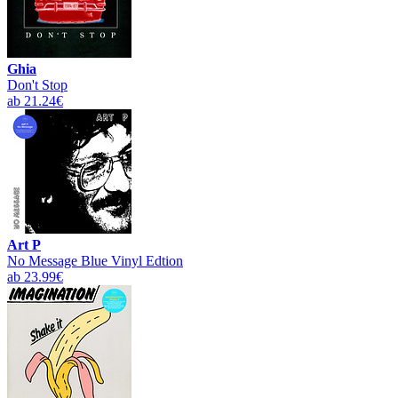
Ghia
Don't Stop
ab 21.24€
Art P
No Message Blue Vinyl Edtion
ab 23.99€