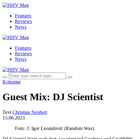
Features
Reviews
News
Features
Reviews
News
Kolumne
Guest Mix: DJ Scientist
Text
Christian Neubert
15.06.2023
Foto: © Igor Leonidović (Random Wax)
DJ Scientist diggt auch dort, wo niemand Coolness und Credibility