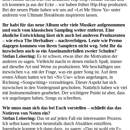
ich kommen ja aus der Ecke – wir haben früher Hip-Hop produziert.
Bei der neuen Platte haben wir uns auf »Let Me Show Ya« unter
anderem von Ultimate Breakbeats inspirieren lassen.
Ihr habt für das neue Album sehr viele Musiker aufgenommen
und euch vom klassischen Sampling weiter entfernt. Eine
ähnliche Entwicklung lässt sich auch bei anderen Produzenten
– wie etwa The Herbaliser – nachverfolgen. Leute wie Premo
dagegen kommen von ihren Samplern nicht weg. Seht Ihr da
inzwischen auch so ein Auseinanderfallen zweier Schulen?
Stefan Leisering:
Es ist schwer, etwas über die Motivation der
anderen zu sagen. Vielleicht macht es denen einfach Spaß, immer
auf dieselbe Art und Weise zu produzieren. Wir beschäftigen uns
inzwischen v.a. mit der Frage, was ein guter Song ist. Auf dem
ersten Album hatten wir bei »No Use« schon angefangen, in
Richtung »Songwriting« vorzudringen. Dieser Aspekt hat sich
inzwischen in den Vordergrund geschoben. Natürlich haben wir viel
mit Instrumentalisten gearbeitet. Der wichtigere Punkt ist aber, dass
wir angefangen haben, Songs zu schreiben.
Wie muss man sich das bei Euch vorstellen – schließt das das
Notieren von Noten ein?
Stefan Leisering:
Das ist auf jeden Fall ein interessanter Prozess.
Ich selbst kann Noten bestenfalls durch Abzählen entziffern.
Irgendwie komme ich dann dazu, zu sagen: »Das ist wohl ein F«.