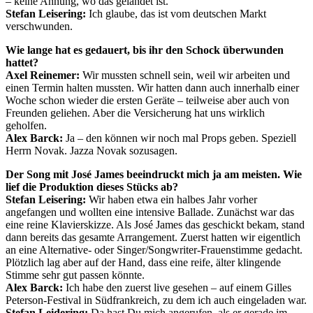
– keine Ahnung, wo das gelandet ist.
Stefan Leisering:
Ich glaube, das ist vom deutschen Markt
verschwunden.
Wie lange hat es gedauert, bis ihr den Schock überwunden
hattet?
Axel Reinemer:
Wir mussten schnell sein, weil wir arbeiten und
einen Termin halten mussten. Wir hatten dann auch innerhalb einer
Woche schon wieder die ersten Geräte – teilweise aber auch von
Freunden geliehen. Aber die Versicherung hat uns wirklich
geholfen.
Alex Barck:
Ja – den können wir noch mal Props geben. Speziell
Herrn Novak. Jazza Novak sozusagen.
Der Song mit José James beeindruckt mich ja am meisten. Wie
lief die Produktion dieses Stücks ab?
Stefan Leisering:
Wir haben etwa ein halbes Jahr vorher
angefangen und wollten eine intensive Ballade. Zunächst war das
eine reine Klavierskizze. Als José James das geschickt bekam, stand
dann bereits das gesamte Arrangement. Zuerst hatten wir eigentlich
an eine Alternative- oder Singer/Songwriter-Frauenstimme gedacht.
Plötzlich lag aber auf der Hand, dass eine reife, älter klingende
Stimme sehr gut passen könnte.
Alex Barck:
Ich habe den zuerst live gesehen – auf einem Gilles
Peterson-Festival in Südfrankreich, zu dem ich auch eingeladen war.
Stefan Leidering:
Da hast Du mich angerufen, als er gerade im