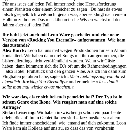
Für uns ist es auf jeden Fall immer noch eine Herausforderung,
einem Pianisten oder einem Streicher zu sagen »Du hast da etwas
falsch gespielt. Ich weiß nicht genau was, aber es klingt nach einem
Halbton zu hoch«. Das musiktheoretische Wissen wächst mit den
Jahren aber auf jeden Fall.
Ihr habt jetzt auch mit Leon Ware gearbeitet und eine neue
Version von »Rocking You Eternally« aufgenommen. Wie kam
das zustande?
Alex Barck:
Leon hat uns mal wegen Produktionen für sein Album
kontaktiert. Wir haben dann drei Songs mit ihm aufgenommen, die
bisher allerdings nicht veröffentlicht wurden. Wenn wir Gäste
haben, dann kümmern sich die DJs oft um die Rahmenbedingungen
– also Hotel, Frühstück und den ganzen Vibe. Als ich ihn dann zum
Flughafen gefahren habe, sagte ich
»Mein Lieblingssong von dir ist
eigentlich ›Rocking You Eternally‹«
und er meinte:
»Ja – damit
sollte man mal wieder etwas machen.«
Wir war das, als er sich bei euch gemeldet hat? Der Typ ist in
seinem Genre eine Ikone. Wie reagiert man auf eine solche
Anfrage?
Stefan Leisering:
Wir haben inzwischen ja schon ein paar Leute
erlebt, die auf ihrem Gebiet Ikonen sind – Jazzmusiker vor allem.
Ich finde immer entscheidend, wie jemand auf dich zukommt. Leon
Ware kam als Kollege auf uns zu, so dass das von vornherein