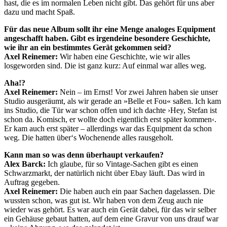
hast, die es im normalen Leben nicht gibt. Das gehört für uns aber
dazu und macht Spaß.
Für das neue Album sollt ihr eine Menge analoges Equipment
angeschafft haben. Gibt es irgendeine besondere Geschichte,
wie ihr an ein bestimmtes Gerät gekommen seid?
Axel Reinemer:
Wir haben eine Geschichte, wie wir alles
losgeworden sind. Die ist ganz kurz: Auf einmal war alles weg.
Aha!?
Axel Reinemer:
Nein – im Ernst! Vor zwei Jahren haben sie unser
Studio ausgeräumt, als wir gerade an »Belle et Fou« saßen. Ich kam
ins Studio, die Tür war schon offen und ich dachte ›Hey, Stefan ist
schon da. Komisch, er wollte doch eigentlich erst später kommen‹.
Er kam auch erst später – allerdings war das Equipment da schon
weg. Die hatten über‘s Wochenende alles rausgeholt.
Kann man so was denn überhaupt verkaufen?
Alex Barck:
Ich glaube, für so Vintage-Sachen gibt es einen
Schwarzmarkt, der natürlich nicht über Ebay läuft. Das wird in
Auftrag gegeben.
Axel Reinemer:
Die haben auch ein paar Sachen dagelassen. Die
wussten schon, was gut ist. Wir haben von dem Zeug auch nie
wieder was gehört. Es war auch ein Gerät dabei, für das wir selber
ein Gehäuse gebaut hatten, auf dem eine Gravur von uns drauf war