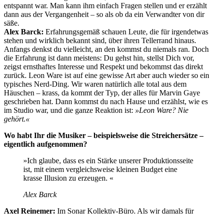
entspannt war. Man kann ihm einfach Fragen stellen und er erzählt
dann aus der Vergangenheit – so als ob da ein Verwandter von dir
säße.
Alex Barck:
Erfahrungsgemäß schauen Leute, die für irgendetwas
stehen und wirklich bekannt sind, über ihren Tellerrand hinaus.
Anfangs denkst du vielleicht, an den kommst du niemals ran. Doch
die Erfahrung ist dann meistens: Du gehst hin, stellst Dich vor,
zeigst ernsthaftes Interesse und Respekt und bekommst das direkt
zurück. Leon Ware ist auf eine gewisse Art aber auch wieder so ein
typisches Nerd-Ding. Wir waren natürlich alle total aus dem
Häuschen – krass, da kommt der Typ, der alles für Marvin Gaye
geschrieben hat. Dann kommst du nach Hause und erzählst, wie es
im Studio war, und die ganze Reaktion ist:
»Leon Ware? Nie
gehört.«
Wo habt Ihr die Musiker – beispielsweise die Streichersätze –
eigentlich aufgenommen?
»Ich glaube, dass es ein Stärke unserer Produktionsseite
ist, mit einem vergleichsweise kleinen Budget eine
krasse Illusion zu erzeugen. «
Alex Barck
Axel Reinemer:
Im Sonar Kollektiv-Büro. Als wir damals für