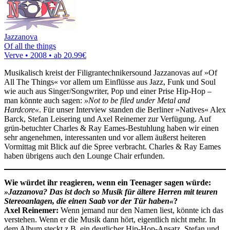
Jazzanova
Of all the things
Verve • 2008 •
ab 20.99€
Musikalisch kreist der Filigrantechnikersound Jazzanovas auf »Of
All The Things« vor allem um Einflüsse aus Jazz, Funk und Soul
wie auch aus Singer/Songwriter, Pop und einer Prise Hip-Hop –
man könnte auch sagen:
»Not to be filed under Metal and
Hardcore«
. Für unser Interview standen die Berliner »Natives« Alex
Barck, Stefan Leisering und Axel Reinemer zur Verfügung. Auf
grün-betuchter Charles & Ray Eames-Bestuhlung haben wir einen
sehr angenehmen, interessanten und vor allem äußerst heiteren
Vormittag mit Blick auf die Spree verbracht. Charles & Ray Eames
haben übrigens auch den Lounge Chair erfunden.
Wie würdet ihr reagieren, wenn ein Teenager sagen würde:
»Jazzanova? Das ist doch so Musik für ältere Herren mit teuren
Stereoanlagen, die einen Saab vor der Tür haben«
?
Axel Reinemer:
Wenn jemand nur den Namen liest, könnte ich das
verstehen. Wenn er die Musik dann hört, eigentlich nicht mehr. In
dem Album steckt z.B. ein deutlicher Hip-Hop-Ansatz. Stefan und