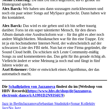
Hintergrund spielte.
Alex Barck:
Wir haben uns dann sozusagen zurückbesonnen und
noch ein paar seiner Songs auf MySpace gecheckt. Dann haben wir
ihn kontaktiert.
Alex Barck:
Das wird es nie geben und ich bin selber traurig
darüber. Forss ist ein super talentierter Mensch, für den dieses
Album damals eine Ausdrucksform war – für ihn gibt es aber noch
andere Möglichkeiten. Musikmachen war für ihn eine Etappe. Eric
ist ja ein hochstudierter Internet-Nerd, der wahrscheinlich auf der
schwarzen Liste des FBI steht. Nun hat er eine Firma gegründet, die
Sound Cloud heißt. Da schicken sich Leute Community-mäßig
Songs zu und kommentieren das. Das geht für ihn gerade richtig ab.
Vielleicht ändert er seine Meinung ja noch mal und fängt in fünf
Jahren wieder an.
Axel Reinemer:
Oder er entwickelt einen Algorithmus, der das
automatisch macht.
Die
Schallplatten von Jazzanova
findest du im [Webshop von
HHV Records](
https://www.hhv.de/shop/de/jazzanova-
electronic-dance/i:A1991D2N93S6U9
)
Jazz in Berlin
Jazzanova
Sebastian Studnitzky
Sonar Kollektiv
Jazz
Nu Jazz