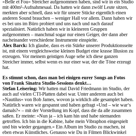
»Belle et Fou« Streicher aufgenommen haben, sind wir in ein Studio
mit 400m²-Aufnahmesaal. Da hatten wir dann zwölf Leute sitzen,
merkten aber schnell, dass wir für unsere Stücke eigentlich einen
anderen Sound brauchen – weniger Hall vor allem. Dann haben wir
es bei uns im Büro probiert und uns nach und nach darauf
spezialisiert. Natürlich haben wir in kleineren Gruppen
aufgenommen – manchmal sogar nur einen Geiger, der dann aber
nacheinander verschiedene Instrumente einspielte.
Alex Barck:
Ich glaube, dass es ein Stärke unserer Produktionsseite
ist, mit einem vergleichsweise kleinen Budget eine krasse Illusion zu
erzeugen. Vor meinem geistigen Auge sehe ich diese ganzen
Streicher immer, selbst wenn es nur einer war, der die Töne erzeugt
hat.
Es stimmt schon, dass man bei einigen eurer Songs an Fotos
von Frank Sinatra Studio-Sessions denkt…
Stefan Leisering:
Wir hatten mal David Friedmann im Studio, der
auch auf vielen CTI-Platten dabei war. Unter anderem auch bei
»Nautilus« von Bob James, wovon ja wirklich alle gesamplet haben.
Natürlich waren wir gespannt und haben gefragt »Und – wie war‘s
damals?« – mit der Vorstellung im Kopf, dass die da alle zusammen
saßen. Er meinte: »Nun ja – ich kam hin und habe niemanden
getroffen. Ich bin in die Kabine, habe mein Vibraphon eingespielt
und bin wieder gegangen.« Ein Album im Studio zu machen, ist
eben etwas Künstliches. Genauso wie Du in Filmen Blickwinkel