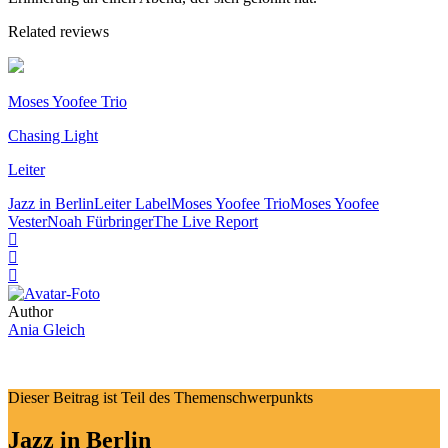
Related reviews
Moses Yoofee Trio
Chasing Light
Leiter
Jazz in Berlin
Leiter Label
Moses Yoofee Trio
Moses Yoofee
Vester
Noah Fürbringer
The Live Report
Author
Ania Gleich
Dieser Beitrag ist Teil des Themenschwerpunkts
Jazz in Berlin