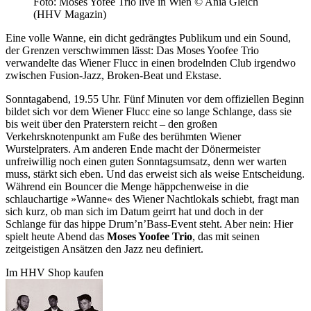
Foto: Moses Yofee Trio live in Wien © Ania Gleich
(HHV Magazin)
Eine volle Wanne, ein dicht gedrängtes Publikum und ein Sound,
der Grenzen verschwimmen lässt: Das Moses Yoofee Trio
verwandelte das Wiener Flucc in einen brodelnden Club irgendwo
zwischen Fusion-Jazz, Broken-Beat und Ekstase.
Sonntagabend, 19.55 Uhr. Fünf Minuten vor dem offiziellen Beginn
bildet sich vor dem Wiener Flucc eine so lange Schlange, dass sie
bis weit über den Praterstern reicht – den großen
Verkehrsknotenpunkt am Fuße des berühmten Wiener
Wurstelpraters. Am anderen Ende macht der Dönermeister
unfreiwillig noch einen guten Sonntagsumsatz, denn wer warten
muss, stärkt sich eben. Und das erweist sich als weise Entscheidung.
Während ein Bouncer die Menge häppchenweise in die
schlauchartige »Wanne« des Wiener Nachtlokals schiebt, fragt man
sich kurz, ob man sich im Datum geirrt hat und doch in der
Schlange für das hippe Drum’n’Bass-Event steht. Aber nein: Hier
spielt heute Abend das
Moses Yoofee Trio
, das mit seinen
zeitgeistigen Ansätzen den Jazz neu definiert.
Im HHV Shop kaufen