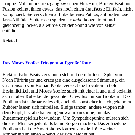
Truppe. Mit ihrem Grenzgang zwischen Hip-Hop, Broken Beat und
Fusion gelingt ihnen etwas, das noch einen draufsetzt: Einfach, nicht
kompliziert. Sie verzichten auf überladenes Pathos, auf prätentiöse
Jazz-Attitüde. Stattdessen spielen sie
tight
, konzentriert und
gleichzeitig locker, als würde sich der Sound wie von selbst
entfalten.
Related
Das Moses Yoofee Trio geht auf große Tour
Elektronische Beats verzahnen sich mit dem furiosen Spiel von
Noah Fürbringer und erzeugen eine ausgelassene Stimmung, ein
Gitarrensolo von Roman Klobe versetzt die Location in tiefe
Besinnlichkeit und Moses Yoofee spielt mit einer Hand und bedankt
sich in aller Ruhe bei der gesamten Crew bis hin zur Bookerin. Das
Publikum ist spürbar gefesselt, auch die sonst eher in sich gekehrten
Zuhörer lassen sich mitreißen. Einige tanzen, andere wippen mit
dem Kopf, fast alle halten irgendwann kurz inne, um das
Zusammenspiel zu bewundern. Um Sympathiepunkte müssen sich
die drei Musiker jedenfalls keine Sorgen machen. Das zufriedene
Publikum hält die Smartphone-Kameras in die Höhe – eine
Erinnerung an einen Abend, der sich gelohnt hat.