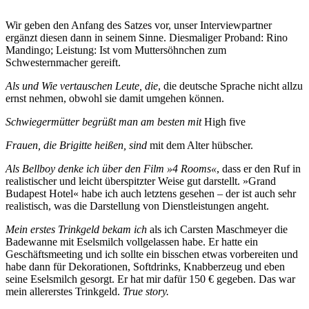
Wir geben den Anfang des Satzes vor, unser Interviewpartner
ergänzt diesen dann in seinem Sinne. Diesmaliger Proband: Rino
Mandingo; Leistung: Ist vom Muttersöhnchen zum
Schwesternmacher gereift.
Als und Wie vertauschen Leute, die
, die deutsche Sprache nicht allzu
ernst nehmen, obwohl sie damit umgehen können.
Schwiegermütter begrüßt man am besten mit
High five
Frauen, die Brigitte heißen, sind
mit dem Alter hübscher.
Als Bellboy denke ich über den Film »4 Rooms«
, dass er den Ruf in
realistischer und leicht überspitzter Weise gut darstellt. »Grand
Budapest Hotel« habe ich auch letztens gesehen – der ist auch sehr
realistisch, was die Darstellung von Dienstleistungen angeht.
Mein erstes Trinkgeld bekam ich
als ich Carsten Maschmeyer die
Badewanne mit Eselsmilch vollgelassen habe. Er hatte ein
Geschäftsmeeting und ich sollte ein bisschen etwas vorbereiten und
habe dann für Dekorationen, Softdrinks, Knabberzeug und eben
seine Eselsmilch gesorgt. Er hat mir dafür 150 € gegeben. Das war
mein allererstes Trinkgeld.
True story.