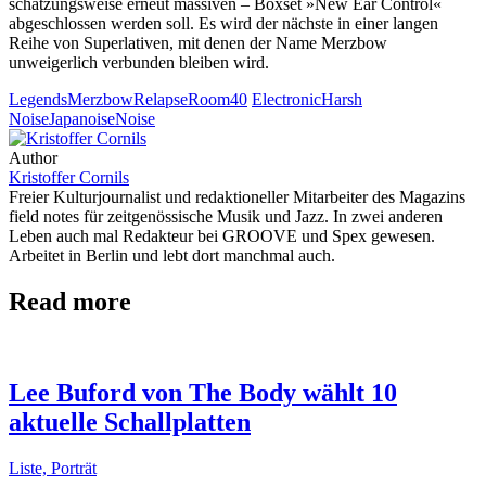
schätzungsweise erneut massiven – Boxset »New Ear Control«
abgeschlossen werden soll. Es wird der nächste in einer langen
Reihe von Superlativen, mit denen der Name Merzbow
unweigerlich verbunden bleiben wird.
Legends
Merzbow
Relapse
Room40
Electronic
Harsh
Noise
Japanoise
Noise
Author
Kristoffer Cornils
Freier Kulturjournalist und redaktioneller Mitarbeiter des Magazins
field notes für zeitgenössische Musik und Jazz. In zwei anderen
Leben auch mal Redakteur bei GROOVE und Spex gewesen.
Arbeitet in Berlin und lebt dort manchmal auch.
Read more
Lee Buford von The Body wählt 10
aktuelle Schallplatten
Liste, Porträt