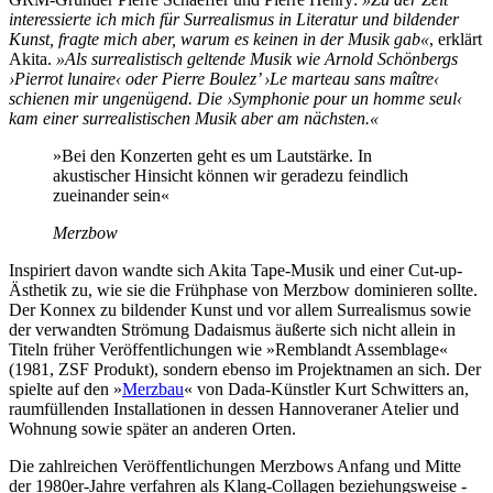
interessierte ich mich für Surrealismus in Literatur und bildender
Kunst, fragte mich aber, warum es keinen in der Musik gab«
, erklärt
Akita.
»Als surrealistisch geltende Musik wie Arnold Schönbergs
›Pierrot lunaire‹ oder Pierre Boulez’ ›Le marteau sans maître‹
schienen mir ungenügend. Die ›Symphonie pour un homme seul‹
kam einer surrealistischen Musik aber am nächsten.«
»Bei den Konzerten geht es um Lautstärke. In
akustischer Hinsicht können wir geradezu feindlich
zueinander sein«
Merzbow
Inspiriert davon wandte sich Akita Tape-Musik und einer Cut-up-
Ästhetik zu, wie sie die Frühphase von Merzbow dominieren sollte.
Der Konnex zu bildender Kunst und vor allem Surrealismus sowie
der verwandten Strömung Dadaismus äußerte sich nicht allein in
Titeln früher Veröffentlichungen wie »Remblandt Assemblage«
(1981, ZSF Produkt), sondern ebenso im Projektnamen an sich. Der
spielte auf den »
Merzbau
« von Dada-Künstler Kurt Schwitters an,
raumfüllenden Installationen in dessen Hannoveraner Atelier und
Wohnung sowie später an anderen Orten.
Die zahlreichen Veröffentlichungen Merzbows Anfang und Mitte
der 1980er-Jahre verfahren als Klang-Collagen beziehungsweise -