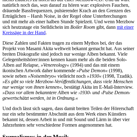
natürlich noch das,
was
darauf zu hören war: explosives Fauchen,
dräuende Bassfrequenzen, pulsierender Krach an den Grenzen des
Erträglichen – Harsh Noise, in der Regel ohne Unterbrechungen
und mit mehr als einer halben Stunde Spielzeit. Und wenn Merzbow
sich heutzutage ein Stelldichein im
Boiler Room
gibt, dann
mit einer
Kreissäge in der Hand
.
Diese Zahlen und Fakten tragen zu einem Mythos bei, der das
Projekt von Masami Akita weltweit bekannt gemacht hat. Aus seiner
breiten Diskografie sind jedoch nur wenige Alben bekannt. Viele
Gelegenheitshörer:innen kennen kaum mehr als die beiden Solo-
Alben auf Relapse,
»Venereology«
(1994) und das mit einem
ikonischen Artwork daher kommende
»Pulse Demon«
(1998),
sowie neben
»Noisembryo«
vielleicht noch
»1930«
(1998, Tzadik).
»Es gibt so viele Merzbow-Veröffentlichungen, dass viele Menschen
nur wenige von ihnen kennen«
, bestätigt Akita im E-Mail-Interview.
»Dass vor allem bekanntere Alben wie ›1930‹ und ›Pulse Demon‹
gewertschätzt werden, ist in Ordnung.«
Und doch lässt sich sagen, dass damit breiten Teilen der Hörerschaft
nur ein sehr bestimmter Abschnitt aus dem Werk eines Künstlers
bekannt ist, dessen Arbeit in und mit Sound und Lärm in über vier
Jahrzehnten sehr verschiedene Formen angenommen hat.
Surrealismus in der Musik