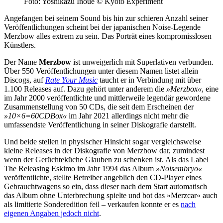
Foto: Yoshikazu Inoue © Kyoto Experiment
Angefangen bei seinem Sound bis hin zur schieren Anzahl seiner
Veröffentlichungen scheint bei der japanischen Noise-Legende
Merzbow alles extrem zu sein. Das Porträt eines kompromisslosen
Künstlers.
Der Name
Merzbow
ist unweigerlich mit Superlativen verbunden.
Über 550 Veröffentlichungen unter diesem Namen listet allein
Discogs, auf
Rate Your Music
taucht er in Verbindung mit über
1.100 Releases auf. Dazu gehört unter anderem die
»Merzbox«
, eine
im Jahr 2000 veröffentlichte und mittlerweile legendär gewordene
Zusammenstellung von 50 CDs, die seit dem Erscheinen der
»10×6=60CDBox«
im Jahr 2021 allerdings nicht mehr die
umfassendste Veröffentlichung in seiner Diskografie darstellt.
Und beide stellen in physischer Hinsicht sogar vergleichsweise
kleine Releases in der Diskografie von Merzbow dar, zumindest
wenn der Gerüchteküche Glauben zu schenken ist. Als das Label
The Releasing Eskimo im Jahr 1994 das Album
»Noisembryo«
veröffentlichte, stellte Betreiber angeblich den CD-Player eines
Gebrauchtwagens so ein, dass dieser nach dem Start automatisch
das Album ohne Unterbrechung spielte und bot das »Merzcar« auch
als limitierte Sonderedition feil – verkaufen konnte er es
nach
eigenen Angaben jedoch nicht
.