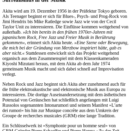
Akita wird am 19. Dezember 1956 in der Präfektur Tokyo geboren.
Als Teenager beginnt er sich für Blues-, Psych- und Prog-Rock von
Jimi Hendrix bis Mike Ratledge sowie Jazz wie von der Cecil
Taylor Unit zu interessieren. Die Einflüsse kommen weitgehend von
außerhalb.
»Ich bin bereits in den frühen 1970er-Jahren mit
japanischem Rock, Free Jazz und Freier Musik in Berührung
gekommen«
, erinnert sich Akita heute.
»Eine Szene oder Bewegung,
die mich bei der Gründung von Merzbow inspiriert hätte, gab es
aber nicht.«
Stattdessen entwickelt sich das Projekt weitgehend
organisch aus dem Zusammenspiel mit dem Klassenkameraden
Kiyoshi Mizutani heraus, mit dem Akita ab dem Jahr 1974
gemeinsam Musik macht und sich dabei schnell auf Improvisation
verlegt.
Neben Rock und Jazz beginnt sich Akita aber zunehmend auch für
die frühe elektroakustische und elektronische Musik aus Europa zu
interessieren. Die dortige Auseinandersetzung mit dem ästhetischen
Potenzial von Geräuschen hat schließlich angefangen mit Luigi
Russolos sogenannten Intonarumori und seinem Manifest »L’arte
dei rumori« bis hin zur Musique concrète aus dem Umkreis der
Groupe de recherches musicales (GRM) eine lange Tradition.
Ein Schlüsselwerk ist »Symphonie pour un homme seul« von
GRM-Gründer Pierre Schaeffer und Pierre Henry:
»Zu der Zeit