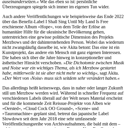
auseinandersetzen.«
Wie das eben so ist: persönliche
Überzeugungen spiegeln sich immer im eigenen Tun wider.
Auch andere Veröffentlichungen wie beispielsweise das Ende 2022
über das Benefiz-Label I Shall Sing Until My Land Is Free
erschienene Album »Hope«, von dem Teile der Erlöse an
humanitäre Hilfe für die ukrainische Bevölkerung gehen,
unterstreichen eine gewisse politische Dimension des Projekts
Merzbows und der dahinterstehenden Person. Wobei das wiederum
nicht zwangsläufig dasselbe ist, wie Akita betont: Das eine ist ein
Kunstprojekt, das andere ein Mensch mit ganz eigenen Interessen.
Die haben sich über die Jahre hinweg in konzeptioneller und
ästhetischer Hinsicht verschoben.
»Die Dichotomie zwischen Musik
und Noise war ein wichtiges Thema, als ich Merzbow gestartet
habe, mittlerweile ist sie aber nicht mehr so wichtig«
, sagt Akita.
»Der Wert von ›Noise‹ muss sich seitdem sehr verändert haben.«
Das allerdings heißt keineswegs, dass in naher oder langer Zukunft
still um Merzbow werden wird. Während in schneller Frequenz auf
verschiedenen Labels überall auf der Welt neues Material erscheint
und für die kommende Zeit Reissue-Projekte von Alben wie
»Oersted«, »Cloud Cock OO Ground«, »Scene« und
»Tauromachine« geplant sind, betreut das japanische Label
Slowdown seit dem Jahr 2018 eine sehr umfassende
Veröffentlichungsreihe von Archivaufnahmen, die bald mit dem –