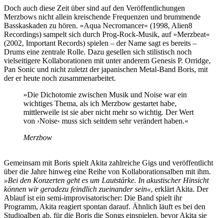
Doch auch diese Zeit über sind auf den Veröffentlichungen
Merzbows nicht allein kreischende Frequenzen und brummende
Basskaskaden zu hören. »Aqua Necromancer« (1998, Alien8
Recordings) sampelt sich durch Prog-Rock-Musik, auf »Merzbeat«
(2002, Important Records) spielen – der Name sagt es bereits –
Drums eine zentrale Rolle. Dazu gesellen sich stilistisch noch
vielseitigere Kollaborationen mit unter anderem Genesis P. Orridge,
Pan Sonic und nicht zuletzt der japanischen Metal-Band Boris, mit
der er heute noch zusammenarbeitet.
»Die Dichotomie zwischen Musik und Noise war ein
wichtiges Thema, als ich Merzbow gestartet habe,
mittlerweile ist sie aber nicht mehr so wichtig. Der Wert
von ›Noise‹ muss sich seitdem sehr verändert haben.«
Merzbow
Gemeinsam mit Boris spielt Akita zahlreiche Gigs und veröffentlicht
über die Jahre hinweg eine Reihe von Kollaborationsalben mit ihm.
»Bei den Konzerten geht es um Lautstärke. In akustischer Hinsicht
können wir geradezu feindlich zueinander sein«
, erklärt Akita. Der
Ablauf ist ein semi-improvisatorischer: Die Band spielt ihr
Programm, Akita reagiert spontan darauf. Ähnlich läuft es bei den
Studioalben ab, für die Boris die Songs einspielen, bevor Akita sie