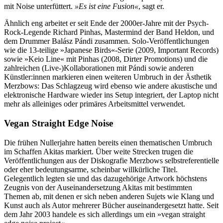
mit Noise unterfüttert.
»Es ist eine Fusion«
, sagt er.
Ähnlich eng arbeitet er seit Ende der 2000er-Jahre mit der Psych-
Rock-Legende Richard Pinhas, Mastermind der Band Heldon, und
dem Drummer Balász Pándi zusammen. Solo-Veröffentlichungen
wie die 13-teilige »Japanese Birds«-Serie (2009, Important Records)
sowie »Keio Line« mit Pinhas (2008, Dirter Promotions) und die
zahlreichen (Live-)Kollaborationen mit Pándi sowie anderen
Künstler:innen markieren einen weiteren Umbruch in der Ästhetik
Merzbows: Das Schlagzeug wird ebenso wie andere akustische und
elektronische Hardware wieder ins Setup integriert, der Laptop nicht
mehr als alleiniges oder primäres Arbeitsmittel verwendet.
Vegan Straight Edge Noise
Die frühen Nullerjahre hatten bereits einen thematischen Umbruch
im Schaffen Akitas markiert. Über weite Strecken trugen die
Veröffentlichungen aus der Diskografie Merzbows selbstreferentielle
oder eher bedeutungsarme, scheinbar willkürliche Titel.
Gelegentlich legten sie und das dazugehörige Artwork höchstens
Zeugnis von der Auseinandersetzung Akitas mit bestimmten
Themen ab, mit denen er sich neben anderen Sujets wie Klang und
Kunst auch als Autor mehrerer Bücher auseinandergesetzt hatte. Seit
dem Jahr 2003 handele es sich allerdings um ein »vegan straight