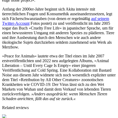
edge noise project«.
Anfang der 2000er-Jahre beginnt sich Akita intensiv mit
tierrechtlichen Fragen und Konsumethik auseinanderzusetzen, legt
sich Fächerschwanztauben (von denen er regelmäßig
auf seinem
Twitter-Account
Fotos postet) zu und veröffentlicht im Jahr 2005
sogar das Buch »Cruelty Free Life« in japanischer Sprache, um für
einen bewussteren Umgang mit anderen Spezies zu plädieren. Tiere
und ihre Ausbeutung durch den Menschen wie auch andere
ökologische Sujets durchziehen seitdem zunehmend sein Werk als
Merzbow.
»Peace for Animals« lautete etwa der Titel eines im Jahr 2007
erstveröffentlichten und 2022 neu aufgelegten Albums, »Animal
Liberation – Until Every Cage Is Empty« einer jüngeren
Veröffentlichung auf Cold Spring. Eine Kollaboration mit Bastard
Noise aus diesem Jahr widmete sich noch wesentlich expliziter unter
dem Titel »Retribution by All Other Creatures« zoonotischen
Krankheiten wie COVID-19: Der Virus lässt sich zu den Wet
Markets von Wuhan und damit dem Verkauf von lebenden Tieren
zurückverfolgen.
»Anders ausgedrückt: wenn Menschen Tieren
Schaden anrichten, fällt das auf sie zurück.«
Related reviews