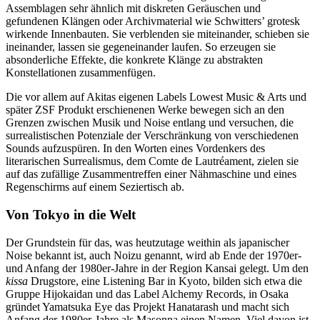
Assemblagen sehr ähnlich mit diskreten Geräuschen und
gefundenen Klängen oder Archivmaterial wie Schwitters’ grotesk
wirkende Innenbauten. Sie verblenden sie miteinander, schieben sie
ineinander, lassen sie gegeneinander laufen. So erzeugen sie
absonderliche Effekte, die konkrete Klänge zu abstrakten
Konstellationen zusammenfügen.
Die vor allem auf Akitas eigenen Labels Lowest Music & Arts und
später ZSF Produkt erschienenen Werke bewegen sich an den
Grenzen zwischen Musik und Noise entlang und versuchen, die
surrealistischen Potenziale der Verschränkung von verschiedenen
Sounds aufzuspüren. In den Worten eines Vordenkers des
literarischen Surrealismus, dem Comte de Lautréament, zielen sie
auf das zufällige Zusammentreffen einer Nähmaschine und eines
Regenschirms auf einem Seziertisch ab.
Von Tokyo in die Welt
Der Grundstein für das, was heutzutage weithin als japanischer
Noise bekannt ist, auch Noizu genannt, wird ab Ende der 1970er-
und Anfang der 1980er-Jahre in der Region Kansai gelegt. Um den
kissa
Drugstore, eine Listening Bar in Kyoto, bilden sich etwa die
Gruppe Hijokaidan und das Label Alchemy Records, in Osaka
gründet Yamatsuka Eye das Projekt Hanatarash und macht sich
Anfang der 1980er-Jahre als Masonna einen Namen. Viel davon ist