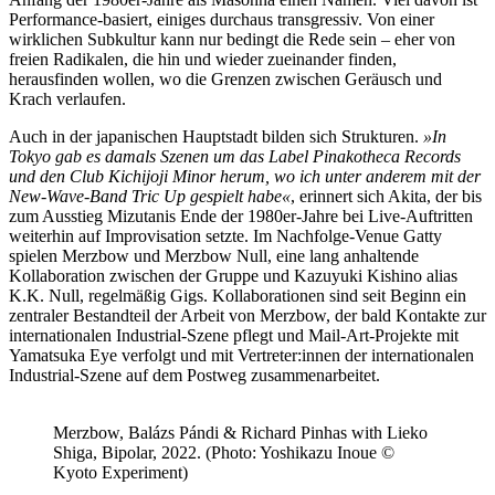
Performance-basiert, einiges durchaus transgressiv. Von einer
wirklichen Subkultur kann nur bedingt die Rede sein – eher von
freien Radikalen, die hin und wieder zueinander finden,
herausfinden wollen, wo die Grenzen zwischen Geräusch und
Krach verlaufen.
Auch in der japanischen Hauptstadt bilden sich Strukturen.
»In
Tokyo gab es damals Szenen um das Label Pinakotheca Records
und den Club Kichijoji Minor herum, wo ich unter anderem mit der
New-Wave-Band Tric Up gespielt habe«
, erinnert sich Akita, der bis
zum Ausstieg Mizutanis Ende der 1980er-Jahre bei Live-Auftritten
weiterhin auf Improvisation setzte. Im Nachfolge-Venue Gatty
spielen Merzbow und Merzbow Null, eine lang anhaltende
Kollaboration zwischen der Gruppe und Kazuyuki Kishino alias
K.K. Null, regelmäßig Gigs. Kollaborationen sind seit Beginn ein
zentraler Bestandteil der Arbeit von Merzbow, der bald Kontakte zur
internationalen Industrial-Szene pflegt und Mail-Art-Projekte mit
Yamatsuka Eye verfolgt und mit Vertreter:innen der internationalen
Industrial-Szene auf dem Postweg zusammenarbeitet.
Merzbow, Balázs Pándi & Richard Pinhas with Lieko
Shiga, Bipolar, 2022. (Photo: Yoshikazu Inoue ©
Kyoto Experiment)