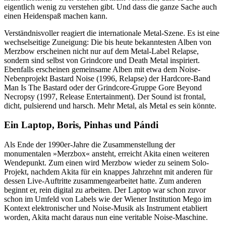
eigentlich wenig zu verstehen gibt. Und dass die ganze Sache auch
einen Heidenspaß machen kann.
Verständnisvoller reagiert die internationale Metal-Szene. Es ist eine
wechselseitige Zuneigung: Die bis heute bekanntesten Alben von
Merzbow erscheinen nicht nur auf dem Metal-Label Relapse,
sondern sind selbst von Grindcore und Death Metal inspiriert.
Ebenfalls erscheinen gemeinsame Alben mit etwa dem Noise-
Nebenprojekt Bastard Noise (1996, Relapse) der Hardcore-Band
Man Is The Bastard oder der Grindcore-Gruppe Gore Beyond
Necropsy (1997, Release Entertainment). Der Sound ist frontal,
dicht, pulsierend und harsch. Mehr Metal, als Metal es sein könnte.
Ein Laptop, Boris, Pinhas und Pándi
Als Ende der 1990er-Jahre die Zusammenstellung der
monumentalen »Merzbox« ansteht, erreicht Akita einen weiteren
Wendepunkt. Zum einen wird Merzbow wieder zu seinem Solo-
Projekt, nachdem Akita für ein knappes Jahrzehnt mit anderen für
dessen Live-Auftritte zusammengearbeitet hatte. Zum anderen
beginnt er, rein digital zu arbeiten. Der Laptop war schon zuvor
schon im Umfeld von Labels wie der Wiener Institution Mego im
Kontext elektronischer und Noise-Musik als Instrument etabliert
worden, Akita macht daraus nun eine veritable Noise-Maschine.