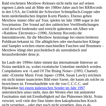
Bald erscheinen Merzbow-Releases nicht mehr nur auf seinen
eigenen Labels und ab Mitte der 1980er-Jahre auch bei RRRecords
in den USA, im Umfeld der Schweizer Schimpfluch-Gruppe oder
beim niederländischen Imprint Korm Plastics. Ebenso gehen
Merzbow immer öfter auf Tour, spielen im Jahr 1988 sogar in der
Sowjetunion. Der Sound auf den zahlreichen Veröffentlichungen
wird derweil fordernder und erreicht spätestens mit Alben wie
»Rainbow Electronics« (1990, Alchemy Records) die
Intensitätswerte, für die Merzbow heutzutage bei einem breiteren
Publikum bekannt ist. Die alltäglichen oder mechanischen Klänge
und Samples weichen einem maschinellen Fauchen und Brummen –
Merzbow klingt eher psychedelisch als surrealistisch und
herausfordernder denn je.
Im Laufe der 1990er-Jahre nimmt das internationale Interesse an
Noizu merklich zu, wobei exotistische Untertöne merklich werden.
Compilations wie »Land Of The Rising Noise« (1993, Charnel)
oder »Extreme Music From Japan« (1994, Susan Lawly) zeichnen
ein nicht immer nuanciertes Bild einer Szene, die kaum als solche zu
bezeichnen ist. Fernsehauftritte wie die von C.C.C.C. und
Hijokaidan
bei einem italienischen Sender im Jahr 1997
unterstreichen umso mehr, dass der Westen eher mit amüsierter
Faszination statt mit Ernsthaftigkeit auf das Phänomen blickt.
Noizu
verwirrt, weil viele den Sinn hinter dem kakophonischen Krach
nicht verstehen – oder eher noch nicht verstehen, dass es da