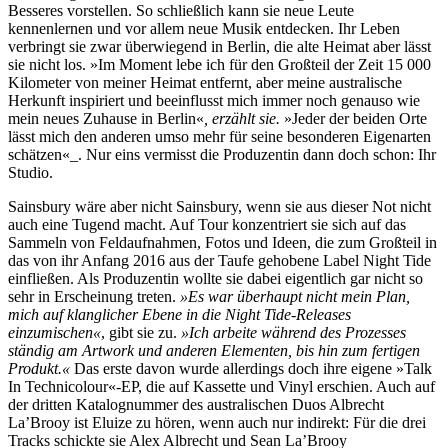
Besseres vorstellen. So schließlich kann sie neue Leute
kennenlernen und vor allem neue Musik entdecken. Ihr Leben
verbringt sie zwar überwiegend in Berlin, die alte Heimat aber lässt
sie nicht los. »Im Moment lebe ich für den Großteil der Zeit 15 000
Kilometer von meiner Heimat entfernt, aber meine australische
Herkunft inspiriert und beeinflusst mich immer noch genauso wie
mein neues Zuhause in Berlin«
, erzählt sie.
»Jeder der beiden Orte
lässt mich den anderen umso mehr für seine besonderen Eigenarten
schätzen«_. Nur eins vermisst die Produzentin dann doch schon: Ihr
Studio.
Sainsbury wäre aber nicht Sainsbury, wenn sie aus dieser Not nicht
auch eine Tugend macht. Auf Tour konzentriert sie sich auf das
Sammeln von Feldaufnahmen, Fotos und Ideen, die zum Großteil in
das von ihr Anfang 2016 aus der Taufe gehobene Label Night Tide
einfließen. Als Produzentin wollte sie dabei eigentlich gar nicht so
sehr in Erscheinung treten.
»Es war überhaupt nicht mein Plan,
mich auf klanglicher Ebene in die Night Tide-Releases
einzumischen«
, gibt sie zu.
»Ich arbeite während des Prozesses
ständig am Artwork und anderen Elementen, bis hin zum fertigen
Produkt.«
Das erste davon wurde allerdings doch ihre eigene »Talk
In Technicolour«-EP, die auf Kassette und Vinyl erschien. Auch auf
der dritten Katalognummer des australischen Duos Albrecht
La’Brooy ist Eluize zu hören, wenn auch nur indirekt: Für die drei
Tracks schickte sie Alex Albrecht und Sean La’Brooy