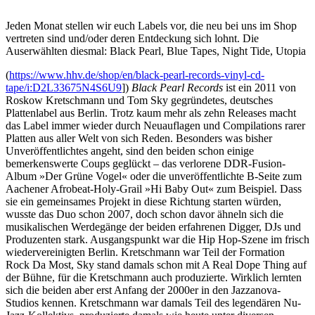
Jeden Monat stellen wir euch Labels vor, die neu bei uns im Shop
vertreten sind und/oder deren Entdeckung sich lohnt. Die
Auserwählten diesmal: Black Pearl, Blue Tapes, Night Tide, Utopia
(
https://www.hhv.de/shop/en/black-pearl-records-vinyl-cd-
tape/i:D2L33675N4S6U9
])
Black Pearl Records
ist ein 2011 von
Roskow Kretschmann und Tom Sky gegründetes, deutsches
Plattenlabel aus Berlin. Trotz kaum mehr als zehn Releases macht
das Label immer wieder durch Neuauflagen und Compilations rarer
Platten aus aller Welt von sich Reden. Besonders was bisher
Unveröffentlichtes angeht, sind den beiden schon einige
bemerkenswerte Coups geglückt – das verlorene DDR-Fusion-
Album »Der Grüne Vogel« oder die unveröffentlichte B-Seite zum
Aachener Afrobeat-Holy-Grail »Hi Baby Out« zum Beispiel. Dass
sie ein gemeinsames Projekt in diese Richtung starten würden,
wusste das Duo schon 2007, doch schon davor ähneln sich die
musikalischen Werdegänge der beiden erfahrenen Digger, DJs und
Produzenten stark. Ausgangspunkt war die Hip Hop-Szene im frisch
wiedervereinigten Berlin. Kretschmann war Teil der Formation
Rock Da Most, Sky stand damals schon mit A Real Dope Thing auf
der Bühne, für die Kretschmann auch produzierte. Wirklich lernten
sich die beiden aber erst Anfang der 2000er in den Jazzanova-
Studios kennen. Kretschmann war damals Teil des legendären Nu-