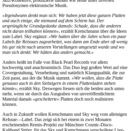
Jazz-Kollektivs, produzierte damals wie heute unter diversen
Pseudonymen elektronische Musik.
»Irgendwann denkt man sich: Wir haben jetzt diese ganzen Platten
und auch einige, die niemand auf dem Schirm hat. Der
ursprüngliche Grundgedanke damals: Schade, dass die anderen
nicht daran teilhaben können«
, erzählt Kretschmann über die Ideen
zum Label. Sky ergänzt:
»Wir hatten über die Jahre schon ein paar
Labels für Reissues zugearbeitet, was dann am Ende aber oft wenig
bis gar nicht nach unseren Vorstellungen umgesetzt wurde und wo
man sich denkt: Wir hätten das anders gemacht.«
Anders heißt im Falle von Black Pearl Records vor allem
hochwertig und anachronistisch. Das Duo legt großen Wert auf eine
Covergestaltung, Verarbeitung und natürlich Klangqualität, die zur
Zeit passt, aus der die Musik stammt.
»Wir wollen, dass die Platte
genauso auch in den Siebzigern in einem Plattenladen stehen
könnte«
, erzählt Sky. Deswegen freuen sich die beiden auch umso
mehr, wenn sie durch das Ausgraben von unveröffentlichtem
Material damals
»gescheiterte«
Platten doch noch realisieren
können.
Auch in Zukunft wollen Kretschmann und Sky weg vom alleinigen
ReIssue—Label. Das zeigt sich bei einem in zwei Monaten
erscheinenden Remix-Projekt zur Münchner Cosmic-Disco-
Kultband Ströer, für das Sky und Kretschmann verschollene Live-