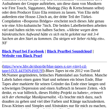
Aufnahmen der Gruppe auftrieben, um diese dann von Musikern
wie First Touch, Siggatunez, Mudegg (Sky & Kretschmann selbst)
oder dem Producer Enzo Elia remixen zu lassen. Von Elia steht
außerdem eine House-12inch an, der dritte Teil der Türkei-
Compilation »Bosporus Bridges« erscheint noch dieses Jahr genau
wie eine Afro-kubanische 7inch. Die beiden Labelbetreiben arbeiten
viel und halten nichts von halben Sachen.
»Alleine wegen dem
bürokratischen Aufwand hätte es sich nicht gelohnt nur mit 3-4
Sachen an den Start zu kommen. Da steigen wir lieber richtig ein«
.
NF
Black Pearl bei Facebook
|
Black Pearlbei Soundcloud
|
Website von Black Pearl
(
https://www.hhv.de/shop/de/blue-tapes-x-ray-vinyl-cd-
tape/i:D2L44356N4S6U9
])
Blues Tapes
ist ein 2012 von David
McNamee gegründetes, britisches Plattenlabel aus Surbiton. Manche
Labels haben einen guten Start und nehmen ein böses Ende, Blue
Tapes aber markierte für seinen Gründer das Ende einer langen und
schwierigen Depression und einen Aufbruch in bessere Zeiten. »Ich
denke, es war hilfreich, dieses Hobby-Projekt zu haben«
, erinnert
sich der ehemalige Musikjournalist.
»Es brachte mich dazu, nach
draußen zu gehen und viel über Farben und Klänge nachzudenken.
Etwas Kleines und Simples und Abstraktes nur für mich zu machen,