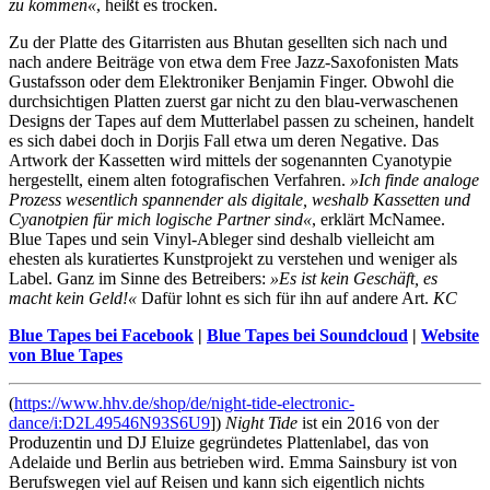
zu kommen«
, heißt es trocken.
Zu der Platte des Gitarristen aus Bhutan gesellten sich nach und
nach andere Beiträge von etwa dem Free Jazz-Saxofonisten Mats
Gustafsson oder dem Elektroniker Benjamin Finger. Obwohl die
durchsichtigen Platten zuerst gar nicht zu den blau-verwaschenen
Designs der Tapes auf dem Mutterlabel passen zu scheinen, handelt
es sich dabei doch in Dorjis Fall etwa um deren Negative. Das
Artwork der Kassetten wird mittels der sogenannten Cyanotypie
hergestellt, einem alten fotografischen Verfahren.
»Ich finde analoge
Prozess wesentlich spannender als digitale, weshalb Kassetten und
Cyanotpien für mich logische Partner sind«
, erklärt McNamee.
Blue Tapes und sein Vinyl-Ableger sind deshalb vielleicht am
ehesten als kuratiertes Kunstprojekt zu verstehen und weniger als
Label. Ganz im Sinne des Betreibers:
»Es ist kein Geschäft, es
macht kein Geld!«
Dafür lohnt es sich für ihn auf andere Art.
KC
Blue Tapes bei Facebook
|
Blue Tapes bei Soundcloud
|
Website
von Blue Tapes
(
https://www.hhv.de/shop/de/night-tide-electronic-
dance/i:D2L49546N93S6U9
])
Night Tide
ist ein 2016 von der
Produzentin und DJ Eluize gegründetes Plattenlabel, das von
Adelaide und Berlin aus betrieben wird. Emma Sainsbury ist von
Berufswegen viel auf Reisen und kann sich eigentlich nichts