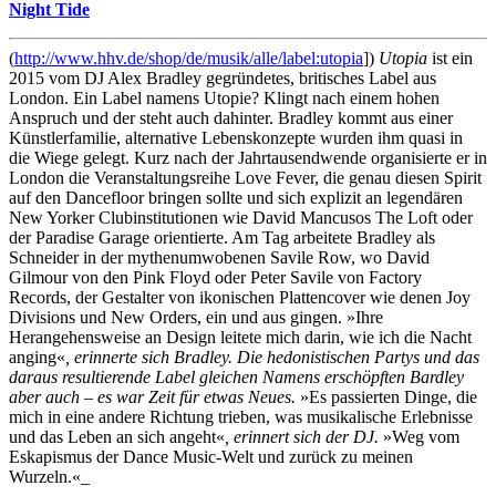
Night Tide
(
http://www.hhv.de/shop/de/musik/alle/label:utopia
])
Utopia
ist ein
2015 vom DJ Alex Bradley gegründetes, britisches Label aus
London. Ein Label namens Utopie? Klingt nach einem hohen
Anspruch und der steht auch dahinter. Bradley kommt aus einer
Künstlerfamilie, alternative Lebenskonzepte wurden ihm quasi in
die Wiege gelegt. Kurz nach der Jahrtausendwende organisierte er in
London die Veranstaltungsreihe Love Fever, die genau diesen Spirit
auf den Dancefloor bringen sollte und sich explizit an legendären
New Yorker Clubinstitutionen wie David Mancusos The Loft oder
der Paradise Garage orientierte. Am Tag arbeitete Bradley als
Schneider in der mythenumwobenen Savile Row, wo David
Gilmour von den Pink Floyd oder Peter Savile von Factory
Records, der Gestalter von ikonischen Plattencover wie denen Joy
Divisions und New Orders, ein und aus gingen. »Ihre
Herangehensweise an Design leitete mich darin, wie ich die Nacht
anging«
, erinnerte sich Bradley. Die hedonistischen Partys und das
daraus resultierende Label gleichen Namens erschöpften Bardley
aber auch – es war Zeit für etwas Neues.
»Es passierten Dinge, die
mich in eine andere Richtung trieben, was musikalische Erlebnisse
und das Leben an sich angeht«
, erinnert sich der DJ.
»Weg vom
Eskapismus der Dance Music-Welt und zurück zu meinen
Wurzeln.«_