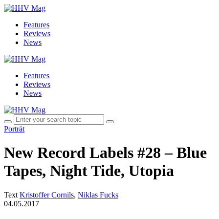
Features
Reviews
News
Features
Reviews
News
Porträt
New Record Labels #28 – Blue
Tapes, Night Tide, Utopia
Text
Kristoffer Cornils
,
Niklas Fucks
04.05.2017