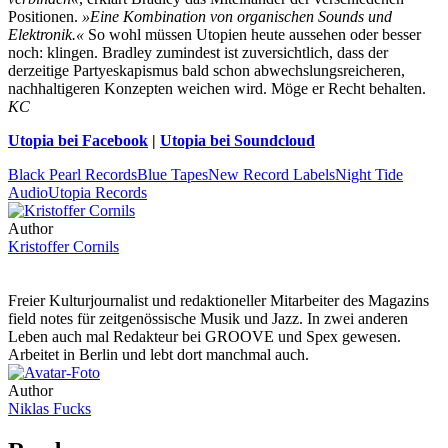
Positionen.
»Eine Kombination von organischen Sounds und
Elektronik.«
So wohl müssen Utopien heute aussehen oder besser
noch: klingen. Bradley zumindest ist zuversichtlich, dass der
derzeitige Partyeskapismus bald schon abwechslungsreicheren,
nachhaltigeren Konzepten weichen wird. Möge er Recht behalten.
KC
Utopia bei Facebook
|
Utopia bei Soundcloud
Black Pearl Records
Blue Tapes
New Record Labels
Night Tide
Audio
Utopia Records
Author
Kristoffer Cornils
Freier Kulturjournalist und redaktioneller Mitarbeiter des Magazins
field notes für zeitgenössische Musik und Jazz. In zwei anderen
Leben auch mal Redakteur bei GROOVE und Spex gewesen.
Arbeitet in Berlin und lebt dort manchmal auch.
Author
Niklas Fucks