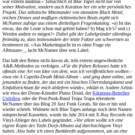
war extrem dankbar.«
Tatsächlich ist Blue Tapes nicht nur von
seiner Motivation, sondern auch Kuration her ein sehr persönliches
Projekt. Das stilistische Miteinander von atonalem Black Metal,
reichen Drones und muffigen elektronischen Beats ergibt sich
McNamee zufolge aus einem dreiteiligen Fragenkatalog.
»a) Ist das
etwas, das die Leute schon mal gehört haben? b) Mag ich’s? und c)
Werden andere es mögen?«
Dabei gibt der Labelgründer allerdings
freimütig zu, dass insbesondere der letzte Faktor am schwersten zu
bestimmen ist.
»Aus Marketingsicht ist es ohne Frage ein
Albtraum«_, lacht McNamee über sein Label.
Das hält den Briten nicht davon ab, teils extrem ungewöhnliche
A&R-Methoden zu verfolgen.
»Für die frühen Releases hatte ich
oftmals eine Art von Idee von dem, was ich veröffentlichen wollten –
etwa ein A Capella-Death Metal-Album – und ging dann online, um
jemanden zu finden, der das mit ein bisschen Überredungskunst und
Einfallsreichtum für mich abliefern würde«
, erklärt er. Andere Artists
wie etwa der Drone-Künstler Plains Druid, der
Kikimora-Betreiber
Unfollow
oder die Post-Punk-Band Trupa Trupa rekrutierte
McNamee über das Blog 20 Jazz Funk Greats, für das er hin und
wieder schrieb. Widmete sich Blue Tapes anfangs noch dem Namen
entsprechend Kassetten, wurde im Jahr 2014 mit X-Ray Records ein
Vinyl-Ableger des Labels gegründet.
»Vor allem wollte ich eine
eigene Kopie des Tashi Dorji-Albums auf durchsichtigem Vinyl
haben. Also habe ich einen Bankkredit aufgenommen, um an eine