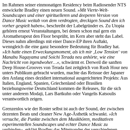
Im Rahmen seiner einmonatigen Residency beim Radiosender NTS
entwickelte Bradley einen neuen Sound.
»Mit Vierte-Welt-
Soundscapes und einer spirituelleren und deeperen Version von
Dance Music weitab von dem verdrogten, dreckigen Sound den ich
vorher gespielt haben«
, beschreibt der Labelgründer es. Zu Utopia
gehören erneut Veranstaltungen, bei denen schon mal gern ein
Aromatherapeut den Floor besprüht, im Kern aber steht das Label.
Dieses nahm allerdings mit einer Dance-EP ihren Auftakt,
wenngleich die eine ganz besondere Bedeutung für Bradley hat.
»Ich hatte einen Erweckungsmoment, als ich mir ‚Low Tension‘ von
Manabu Nagayama und Soichi Terada neu anhörte, wie eine
Nachricht von irgendwoher…«
, schwärmt er. Derweil die sanften
Deep House-Grooves von Terada fast zeitgleich von Rush Hour neu
unters Publikum gebracht wurden, machte das Reissue der Japaner
den Anfang eines dezidiert international ausgerichteten Projekts: Aus
Italien, England, Spanien, Griechenland oder Brasilien
beziehungsweise Deutschland kommen die Releases, für die sich
unter anderem Modaji, Lars Bartkuhn oder Vangelis Katsoulis
verantwortlich zeigen.
Grenzenlos wie der Roster selbst ist auch der Sound, der zwischen
dezenten Beats und cleaner New Age-Ästhetik schwankt.
»Ich
versuche, die Punkte zwischen dem Musikhören, meditativen
experimentellen Soundscapes und echter Dance Music zu
verbinden«
, erklärt Bradley das Miteinander der verschiedenen