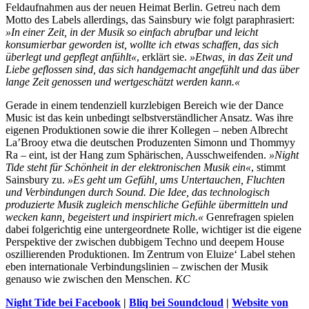
Feldaufnahmen aus der neuen Heimat Berlin. Getreu nach dem
Motto des Labels allerdings, das Sainsbury wie folgt paraphrasiert:
»In einer Zeit, in der Musik so einfach abrufbar und leicht
konsumierbar geworden ist, wollte ich etwas schaffen, das sich
überlegt und gepflegt anfühlt«
, erklärt sie.
»Etwas, in das Zeit und
Liebe geflossen sind, das sich handgemacht angefühlt und das über
lange Zeit genossen und wertgeschätzt werden kann.«
Gerade in einem tendenziell kurzlebigen Bereich wie der Dance
Music ist das kein unbedingt selbstverständlicher Ansatz. Was ihre
eigenen Produktionen sowie die ihrer Kollegen – neben Albrecht
La’Brooy etwa die deutschen Produzenten Simonn und Thommyy
Ra – eint, ist der Hang zum Sphärischen, Ausschweifenden.
»Night
Tide steht für Schönheit in der elektronischen Musik ein«
, stimmt
Sainsbury zu.
»Es geht um Gefühl, ums Untertauchen, Fluchten
und Verbindungen durch Sound. Die Idee, das technologisch
produzierte Musik zugleich menschliche Gefühle übermitteln und
wecken kann, begeistert und inspiriert mich.«
Genrefragen spielen
dabei folgerichtig eine untergeordnete Rolle, wichtiger ist die eigene
Perspektive der zwischen dubbigem Techno und deepem House
oszillierenden Produktionen. Im Zentrum von Eluize‘ Label stehen
eben internationale Verbindungslinien – zwischen der Musik
genauso wie zwischen den Menschen.
KC
Night Tide bei Facebook
|
Bliq bei Soundcloud
|
Website von