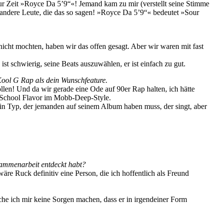
ur Zeit »Royce Da 5’9“«! Jemand kam zu mir (verstellt seine Stimme
nf andere Leute, die das so sagen! »Royce Da 5’9“« bedeutet »Sour
cht mochten, haben wir das offen gesagt. Aber wir waren mit fast
st schwierig, seine Beats auszuwählen, er ist einfach zu gut.
Kool G Rap als dein Wunschfeature.
ollen! Und da wir gerade eine Ode auf 90er Rap halten, ich hätte
d School Flavor im Mobb-Deep-Style.
n Typ, der jemanden auf seinem Album haben muss, der singt, aber
usammenarbeit entdeckt habt?
re Ruck definitiv eine Person, die ich hoffentlich als Freund
he ich mir keine Sorgen machen, dass er in irgendeiner Form