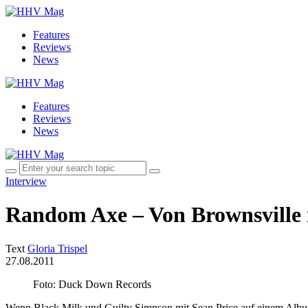
Features
Reviews
News
Features
Reviews
News
Interview
Random Axe – Von Brownsville 
Text
Gloria Trispel
27.08.2011
Foto: Duck Down Records
Wenn Black Milk und Guilty Simpson mit Sean Price auf einem Alb