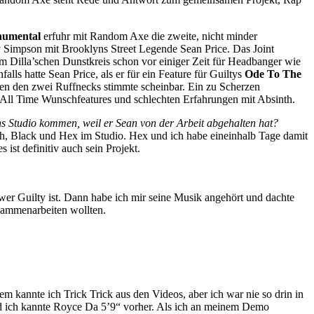
umental
erfuhr mit Random Axe die zweite, nicht minder
ty Simpson mit Brooklyns Street Legende Sean Price. Das Joint
im Dilla’schen Dunstkreis schon vor einiger Zeit für Headbanger wie
lls hatte Sean Price, als er für ein Feature für Guiltys
Ode To The
n den zwei Ruffnecks stimmte scheinbar. Ein zu Scherzen
n All Time Wunschfeatures und schlechten Erfahrungen mit Absinth.
s Studio kommen, weil er Sean von der Arbeit abgehalten hat?
ch, Black und Hex im Studio. Hex und ich habe eineinhalb Tage damit
ist definitiv auch sein Projekt.
er Guilty ist. Dann habe ich mir seine Musik angehört und dachte
sammenarbeiten wollten.
em kannte ich Trick Trick aus den Videos, aber ich war nie so drin in
nd ich kannte Royce Da 5’9“ vorher. Als ich an meinem Demo