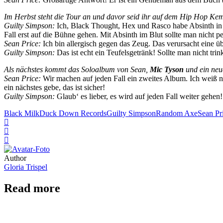
Im Herbst steht die Tour an und davor seid ihr auf dem Hip Hop Kemp
Guilty Simpson:
Ich, Black Thought, Hex und Rasco habe Absinth in T
Fall erst auf die Bühne gehen. Mit Absinth im Blut sollte man nicht p
Sean Price:
Ich bin allergisch gegen das Zeug. Das verursacht eine übl
Guilty Simpson:
Das ist echt ein Teufelsgetränk! Sollte man nicht trin
Als nächstes kommt das Soloalbum von Sean,
Mic Tyson
und ein neu
Sean Price:
Wir machen auf jeden Fall ein zweites Album. Ich weiß nic
ein nächstes gebe, das ist sicher!
Guilty Simpson:
Glaub‘ es lieber, es wird auf jeden Fall weiter gehen!
Black Milk
Duck Down Records
Guilty Simpson
Random Axe
Sean Pr
Author
Gloria Trispel
Read more