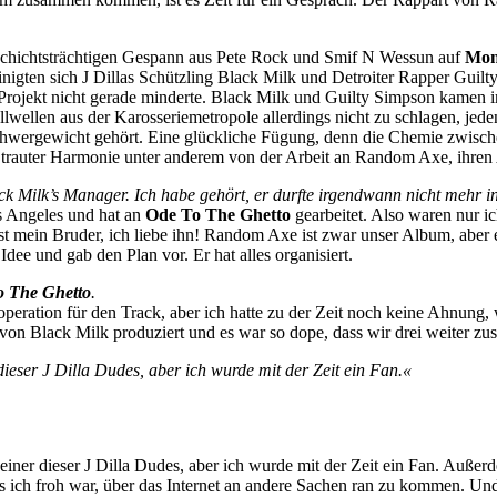
chichtsträchtigen Gespann aus Pete Rock und Smif N Wessun auf
Mon
einigten sich J Dillas Schützling Black Milk und Detroiter Rapper Guil
s Projekt nicht gerade minderte. Black Milk und Guilty Simpson kamen 
ellen aus der Karosseriemetropole allerdings nicht zu schlagen, jedenfa
wergewicht gehört. Eine glückliche Fügung, denn die Chemie zwische
in trauter Harmonie unter anderem von der Arbeit an Random Axe, ihre
Milk’s Manager. Ich habe gehört, er durfte irgendwann nicht mehr in
os Angeles und hat an
Ode To The Ghetto
gearbeitet. Also waren nur i
st mein Bruder, ich liebe ihn! Random Axe ist zwar unser Album, aber es 
dee und gab den Plan vor. Er hat alles organisiert.
o The Ghetto
.
tion für den Track, aber ich hatte zu der Zeit noch keine Ahnung, w
on Black Milk produziert und es war so dope, dass wir drei weiter zu
dieser J Dilla Dudes, aber ich wurde mit der Zeit ein Fan.«
 einer dieser J Dilla Dudes, aber ich wurde mit der Zeit ein Fan. Außerd
ss ich froh war, über das Internet an andere Sachen ran zu kommen. U