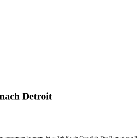
nach Detroit
um zusammen kommen, ist es Zeit für ein Gespräch. Der Rappart von