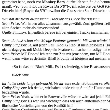
gearbeitet habe, noch vor
Monkey Bars
, durfte ich sein Studio be
nasal): »Yo, Son, I got the Royce Da 5’9“!«, ich schwöre bei Gott (Gu
Diesel« hier! (Royce da 5’9“ erwähnt die Grassorte »Sour Diesel« i
Wer hat die Beats ausgesucht? Habt ihr das Black überlassen?
Sean Price:
Wir haben alles zusammen ausgewählt. Zum größten Teil f
allen Sachen mehr als einverstanden!
Guilty Simpson:
Eigentlich bereue ich bei einigen Tracks inzwischen, 
Sean, du hast schon eine Menge Features gemacht. Mit wem würdet i
Guilty Simpson:
Ja, auf jeden Fall! Kool G Rap ist mein absolutes Tra
nichts dagegen, mit Mobb Deep ein Feature zu machen. Prodigy hat 
Sean Price:
MF Doom! Ich rede zur Zeit mit jemandem, um MF Doom au
wenn, dann wäre es definitiv Bilal! Prodigy ist übrigens auf meine
»So ist das mit Black Milk. Es ist schwierig, seine Beats auszuw
Black Milk
Ihr hattet beide lange gebraucht, bis ihr eure ersten Soloalben verö
Guilty Simpson:
Ich denke, wir haben beide einen Sinn für Humor und 
betrachten würde.
Sean Price:
Yeah, wenn er in Brownsville wäre, er wäre auf jeden Fa
Guilty Simpson:
Es war uns wichtiger, dass wir auch außerhalb der M
illusionäre Vorstellungen von der Realität hat!
Sean Price:
Großartige Antwort! Er ist ein Gentleman aus dem Buch (