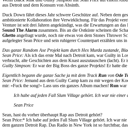
aus Detroit und dem Konsum von Absinth.
Duck Down fährt dieses Jahr schwere Geschütze auf. Neben dem ges
ambitionierte Kollaboration ihre Verwirklichung. Für das Projekt ver
Venture ist seit drei Jahren angekündigt, was die Erwartungen an da
Sound The Alarm
zusammen. Bis an die Ostküste scheinen die Schallw
Ghetto
angefragt wurde, noch nie etwas von dem Stones Thrower Sch
aufgelegter Sean Price und sein ruhigerer Counterpart erzählen uns 
Das ganze Random Axe Projekt kam durch Hex Murda zustande, Black 
Sean Price:
Als ich das erste Mal nach Detroit kam, war Guilty in L
verbracht, alte Geschichten aus dem Knast auszutauschen (lacht). Er i
Guilty Simpson:
Er war der Big Boss des ganze Projekts! Er hatte die I
Eigentlich begann die ganze Sache ja mit dem Track
Run
von
Ode T
Sean Price:
Jemand aus dem Guilty Camp kam zu mir wegen der Koopera
mir: »Fuck the song!« Lass uns ein ganzes Album machen!
Run
war v
Ich habe auf jeden Fall Slum Village gehört. Ich war nie einer 
Sean Price
Sean, hast du vorher überhaupt Rap aus Detroit gehört?
Sean Price:* Ich habe auf jeden Fall Slum Village gehört. Ich war nie
dem ganzen Detroit Rap. Das Radio in New York ist so furchtbar, da