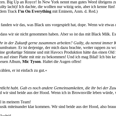
nutzen. Big Up an Royce! In New York nennt man gutes Weed übrigens z
ilty lacht)! Ich dachte, die wollten nur witzig sein, aber ich kenne fü
n dem Track
I’m On Everything
mit Eminem, Anm. d. Red.)
anden wir das, was Black uns vorgespielt hat, dope. Wenn wir etwas ni
dass wir sie nicht genommen haben. Aber so ist das mit Black Milk. Es i
hr in der Zukunft gerne zusammen arbeiten? Guilty, du nennst immer 
umfeature. Er ist derjenige, der mich dazu brachte, weiter rappen zu w
eine großartige Stimme und mit Havocs Produktion hätte das einen Ol
f einer Platte mit mir zu bekommen! Und ich mag Bilal! Ich bin kei
m neuen Album,
Mic Tyson
. Haltet die Augen offen!
ählen, er ist einfach zu gut.«
ffentlicht habt. Gab es noch andere Gemeinsamkeiten, die ihr bei der Z
wir sind beide aus der Hood. Wenn ich in Brownsville leben würde, wä
ll in meinem Team!
usik miteinander klar kommen. Wir sind beide aus der Hood, also brauc
lacht)!