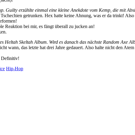
. Guilty erzählte einmal eine kleine Anekdote vom Kemp, die mit Absin
schechien getrunken. Hex hatte keine Ahnung, was er da trinkt! Also 
erformen!
e Reaktion bei mir, es fängt überall zu jucken an!
ken.
es Heltah Skeltah Album. Wird es danach das nächste Random Axe A
ht wann, das letzte hat drei Jahre gedauert. Also halte nicht den Atem 
 Definitiv!
ice
Hip-Hop