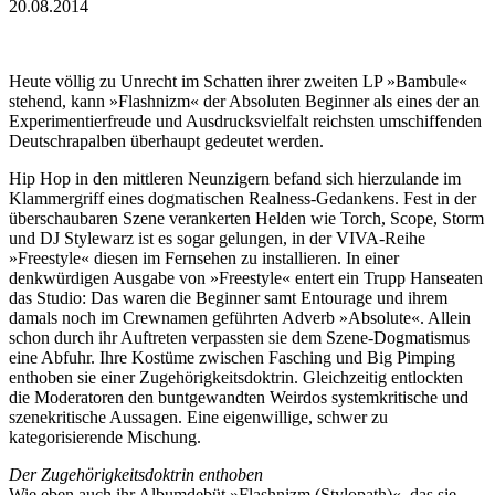
20.08.2014
Heute völlig zu Unrecht im Schatten ihrer zweiten LP »Bambule«
stehend, kann »Flashnizm« der Absoluten Beginner als eines der an
Experimentierfreude und Ausdrucksvielfalt reichsten umschiffenden
Deutschrapalben überhaupt gedeutet werden.
Hip Hop in den mittleren Neunzigern befand sich hierzulande im
Klammergriff eines dogmatischen Realness-Gedankens. Fest in der
überschaubaren Szene verankerten Helden wie Torch, Scope, Storm
und DJ Stylewarz ist es sogar gelungen, in der VIVA-Reihe
»Freestyle« diesen im Fernsehen zu installieren. In einer
denkwürdigen Ausgabe von »Freestyle« entert ein Trupp Hanseaten
das Studio: Das waren die Beginner samt Entourage und ihrem
damals noch im Crewnamen geführten Adverb »Absolute«. Allein
schon durch ihr Auftreten verpassten sie dem Szene-Dogmatismus
eine Abfuhr. Ihre Kostüme zwischen Fasching und Big Pimping
enthoben sie einer Zugehörigkeitsdoktrin. Gleichzeitig entlockten
die Moderatoren den buntgewandten Weirdos systemkritische und
szenekritische Aussagen. Eine eigenwillige, schwer zu
kategorisierende Mischung.
Der Zugehörigkeitsdoktrin enthoben
Wie eben auch ihr Albumdebüt »Flashnizm (Stylopath)«, das sie