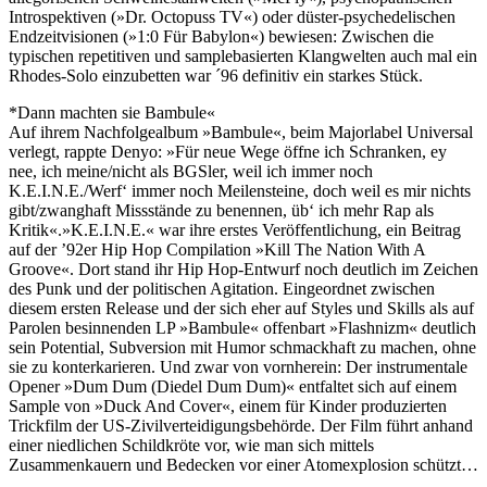
Introspektiven (»Dr. Octopuss TV«) oder düster-psychedelischen
Endzeitvisionen (»1:0 Für Babylon«) bewiesen: Zwischen die
typischen repetitiven und samplebasierten Klangwelten auch mal ein
Rhodes-Solo einzubetten war ´96 definitiv ein starkes Stück.
*Dann machten sie Bambule«
Auf ihrem Nachfolgealbum »Bambule«, beim Majorlabel Universal
verlegt, rappte Denyo: »Für neue Wege öffne ich Schranken, ey
nee, ich meine/nicht als BGSler, weil ich immer noch
K.E.I.N.E./Werf‘ immer noch Meilensteine, doch weil es mir nichts
gibt/zwanghaft Missstände zu benennen, üb‘ ich mehr Rap als
Kritik«.»K.E.I.N.E.« war ihre erstes Veröffentlichung, ein Beitrag
auf der ’92er Hip Hop Compilation »Kill The Nation With A
Groove«. Dort stand ihr Hip Hop-Entwurf noch deutlich im Zeichen
des Punk und der politischen Agitation. Eingeordnet zwischen
diesem ersten Release und der sich eher auf Styles und Skills als auf
Parolen besinnenden LP »Bambule« offenbart »Flashnizm« deutlich
sein Potential, Subversion mit Humor schmackhaft zu machen, ohne
sie zu konterkarieren. Und zwar von vornherein: Der instrumentale
Opener »Dum Dum (Diedel Dum Dum)« entfaltet sich auf einem
Sample von »Duck And Cover«, einem für Kinder produzierten
Trickfilm der US-Zivilverteidigungsbehörde. Der Film führt anhand
einer niedlichen Schildkröte vor, wie man sich mittels
Zusammenkauern und Bedecken vor einer Atomexplosion schützt…