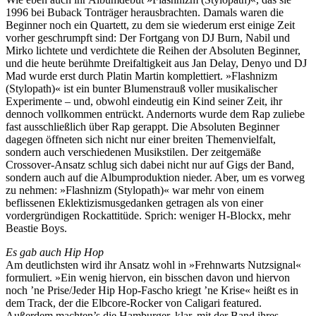
1996 bei Buback Tonträger herausbrachten. Damals waren die
Beginner noch ein Quartett, zu dem sie wiederum erst einige Zeit
vorher geschrumpft sind: Der Fortgang von DJ Burn, Nabil und
Mirko lichtete und verdichtete die Reihen der Absoluten Beginner,
und die heute berühmte Dreifaltigkeit aus Jan Delay, Denyo und DJ
Mad wurde erst durch Platin Martin komplettiert. »Flashnizm
(Stylopath)« ist ein bunter Blumenstrauß voller musikalischer
Experimente – und, obwohl eindeutig ein Kind seiner Zeit, ihr
dennoch vollkommen entrückt. Andernorts wurde dem Rap zuliebe
fast ausschließlich über Rap gerappt. Die Absoluten Beginner
dagegen öffneten sich nicht nur einer breiten Themenvielfalt,
sondern auch verschiedenen Musikstilen. Der zeitgemäße
Crossover-Ansatz schlug sich dabei nicht nur auf Gigs der Band,
sondern auch auf die Albumproduktion nieder. Aber, um es vorweg
zu nehmen: »Flashnizm (Stylopath)« war mehr von einem
beflissenen Eklektizismusgedanken getragen als von einer
vordergründigen Rockattitüde. Sprich: weniger H-Blockx, mehr
Beastie Boys.
Es gab auch Hip Hop
Am deutlichsten wird ihr Ansatz wohl in »Frehnwarts Nutzsignal«
formuliert. »Ein wenig hiervon, ein bisschen davon und hiervon
noch ’ne Prise/Jeder Hip Hop-Fascho kriegt ’ne Krise« heißt es in
dem Track, der die Elbcore-Rocker von Caligari featured.
Außerdem machten’s die Hamburger, klar, mit der Band ihres