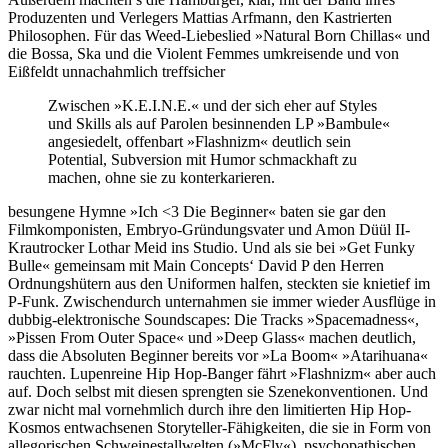
Produzenten und Verlegers Mattias Arfmann, den Kastrierten
Philosophen. Für das Weed-Liebeslied »Natural Born Chillas« und
die Bossa, Ska und die Violent Femmes umkreisende und von
Eißfeldt unnachahmlich treffsicher
Zwischen »K.E.I.N.E.« und der sich eher auf Styles
und Skills als auf Parolen besinnenden LP »Bambule«
angesiedelt, offenbart »Flashnizm« deutlich sein
Potential, Subversion mit Humor schmackhaft zu
machen, ohne sie zu konterkarieren.
besungene Hymne »Ich <3 Die Beginner« baten sie gar den
Filmkomponisten, Embryo-Gründungsvater und Amon Düül II-
Krautrocker Lothar Meid ins Studio. Und als sie bei »Get Funky
Bulle« gemeinsam mit Main Concepts‘ David P den Herren
Ordnungshütern aus den Uniformen halfen, steckten sie knietief im
P-Funk. Zwischendurch unternahmen sie immer wieder Ausflüge in
dubbig-elektronische Soundscapes: Die Tracks »Spacemadness«,
»Pissen From Outer Space« und »Deep Glass« machen deutlich,
dass die Absoluten Beginner bereits vor »La Boom« »Atarihuana«
rauchten. Lupenreine Hip Hop-Banger fährt »Flashnizm« aber auch
auf. Doch selbst mit diesen sprengten sie Szenekonventionen. Und
zwar nicht mal vornehmlich durch ihre den limitierten Hip Hop-
Kosmos entwachsenen Storyteller-Fähigkeiten, die sie in Form von
allegorischen Schweinestallwelten (»McFly«), psychopathischen