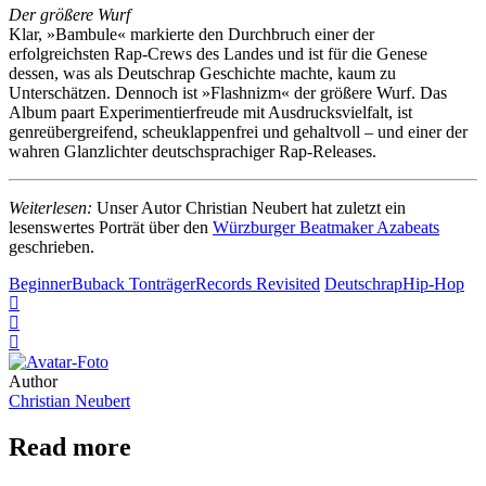
Der größere Wurf
Klar, »Bambule« markierte den Durchbruch einer der
erfolgreichsten Rap-Crews des Landes und ist für die Genese
dessen, was als Deutschrap Geschichte machte, kaum zu
Unterschätzen. Dennoch ist »Flashnizm« der größere Wurf. Das
Album paart Experimentierfreude mit Ausdrucksvielfalt, ist
genreübergreifend, scheuklappenfrei und gehaltvoll – und einer der
wahren Glanzlichter deutschsprachiger Rap-Releases.
Weiterlesen:
Unser Autor Christian Neubert hat zuletzt ein
lesenswertes Porträt über den
Würzburger Beatmaker Azabeats
geschrieben.
Beginner
Buback Tonträger
Records Revisited
Deutschrap
Hip-Hop
Author
Christian Neubert
Read more