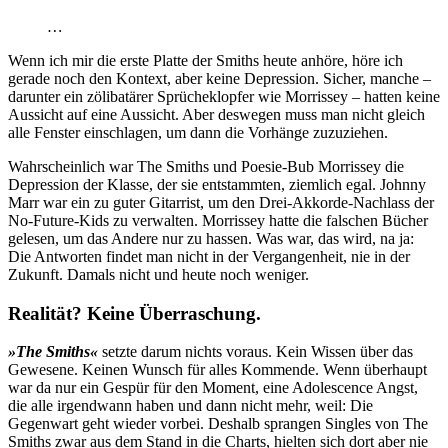
…
Wenn ich mir die erste Platte der Smiths heute anhöre, höre ich
gerade noch den Kontext, aber keine Depression. Sicher, manche –
darunter ein zölibatärer Sprücheklopfer wie Morrissey – hatten keine
Aussicht auf eine Aussicht. Aber deswegen muss man nicht gleich
alle Fenster einschlagen, um dann die Vorhänge zuzuziehen.
Wahrscheinlich war The Smiths und Poesie-Bub Morrissey die
Depression der Klasse, der sie entstammten, ziemlich egal. Johnny
Marr war ein zu guter Gitarrist, um den Drei-Akkorde-Nachlass der
No-Future-Kids zu verwalten. Morrissey hatte die falschen Bücher
gelesen, um das Andere nur zu hassen. Was war, das wird, na ja:
Die Antworten findet man nicht in der Vergangenheit, nie in der
Zukunft. Damals nicht und heute noch weniger.
Realität? Keine Überraschung.
»The Smiths«
setzte darum nichts voraus. Kein Wissen über das
Gewesene. Keinen Wunsch für alles Kommende. Wenn überhaupt
war da nur ein Gespür für den Moment, eine Adolescence Angst,
die alle irgendwann haben und dann nicht mehr, weil: Die
Gegenwart geht wieder vorbei. Deshalb sprangen Singles von The
Smiths zwar aus dem Stand in die Charts, hielten sich dort aber nie