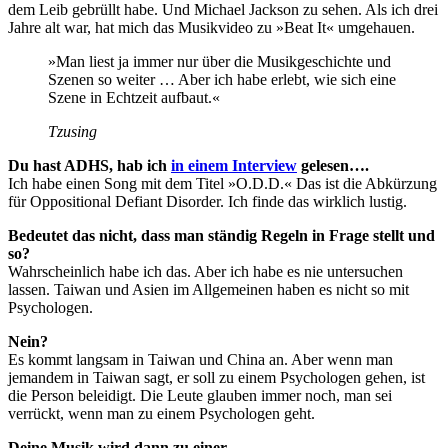
dem Leib gebrüllt habe. Und Michael Jackson zu sehen. Als ich drei
Jahre alt war, hat mich das Musikvideo zu »Beat It« umgehauen.
»Man liest ja immer nur über die Musikgeschichte und
Szenen so weiter … Aber ich habe erlebt, wie sich eine
Szene in Echtzeit aufbaut.«
Tzusing
Du hast ADHS, hab ich
in einem Interview
gelesen….
Ich habe einen Song mit dem Titel »O.D.D.« Das ist die Abkürzung
für Oppositional Defiant Disorder. Ich finde das wirklich lustig.
Bedeutet das nicht, dass man ständig Regeln in Frage stellt und
so?
Wahrscheinlich habe ich das. Aber ich habe es nie untersuchen
lassen. Taiwan und Asien im Allgemeinen haben es nicht so mit
Psychologen.
Nein?
Es kommt langsam in Taiwan und China an. Aber wenn man
jemandem in Taiwan sagt, er soll zu einem Psychologen gehen, ist
die Person beleidigt. Die Leute glauben immer noch, man sei
verrückt, wenn man zu einem Psychologen geht.
Deine Musik wird dann zu einer…