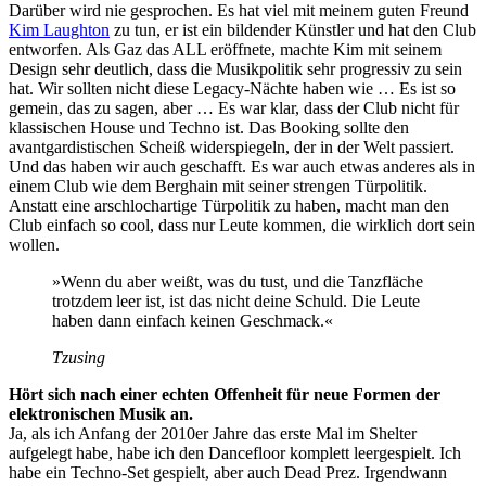
Darüber wird nie gesprochen. Es hat viel mit meinem guten Freund
Kim Laughton
zu tun, er ist ein bildender Künstler und hat den Club
entworfen. Als Gaz das ALL eröffnete, machte Kim mit seinem
Design sehr deutlich, dass die Musikpolitik sehr progressiv zu sein
hat. Wir sollten nicht diese Legacy-Nächte haben wie … Es ist so
gemein, das zu sagen, aber … Es war klar, dass der Club nicht für
klassischen House und Techno ist. Das Booking sollte den
avantgardistischen Scheiß widerspiegeln, der in der Welt passiert.
Und das haben wir auch geschafft. Es war auch etwas anderes als in
einem Club wie dem Berghain mit seiner strengen Türpolitik.
Anstatt eine arschlochartige Türpolitik zu haben, macht man den
Club einfach so cool, dass nur Leute kommen, die wirklich dort sein
wollen.
»Wenn du aber weißt, was du tust, und die Tanzfläche
trotzdem leer ist, ist das nicht deine Schuld. Die Leute
haben dann einfach keinen Geschmack.«
Tzusing
Hört sich nach einer echten Offenheit für neue Formen der
elektronischen Musik an.
Ja, als ich Anfang der 2010er Jahre das erste Mal im Shelter
aufgelegt habe, habe ich den Dancefloor komplett leergespielt. Ich
habe ein Techno-Set gespielt, aber auch Dead Prez. Irgendwann