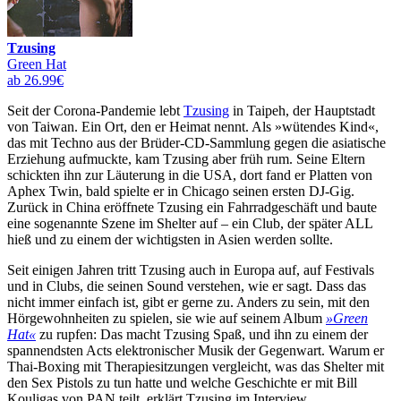
Tzusing
Green Hat
ab 26.99€
Seit der Corona-Pandemie lebt
Tzusing
in Taipeh, der Hauptstadt
von Taiwan. Ein Ort, den er Heimat nennt. Als »wütendes Kind«,
das mit Techno aus der Brüder-CD-Sammlung gegen die asiatische
Erziehung aufmuckte, kam Tzusing aber früh rum. Seine Eltern
schickten ihn zur Läuterung in die USA, dort fand er Platten von
Aphex Twin, bald spielte er in Chicago seinen ersten DJ-Gig.
Zurück in China eröffnete Tzusing ein Fahrradgeschäft und baute
eine sogenannte Szene im Shelter auf – ein Club, der später ALL
hieß und zu einem der wichtigsten in Asien werden sollte.
Seit einigen Jahren tritt Tzusing auch in Europa auf, auf Festivals
und in Clubs, die seinen Sound verstehen, wie er sagt. Dass das
nicht immer einfach ist, gibt er gerne zu. Anders zu sein, mit den
Hörgewohnheiten zu spielen, sie wie auf seinem Album
»Green
Hat«
zu rupfen: Das macht Tzusing Spaß, und ihn zu einem der
spannendsten Acts elektronischer Musik der Gegenwart. Warum er
Thai-Boxing mit Therapiesitzungen vergleicht, was das Shelter mit
den Sex Pistols zu tun hatte und welche Geschichte er mit Bill
Kouligas von PAN teilt, erklärt Tzusing im Interview.