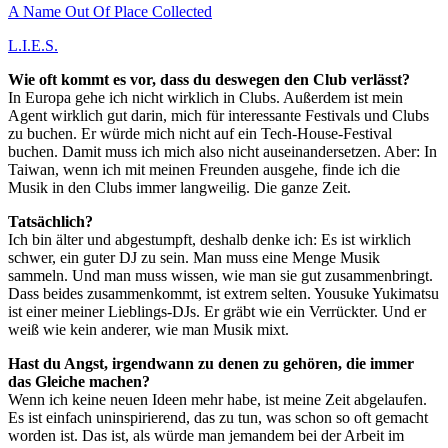
A Name Out Of Place Collected
L.I.E.S.
Wie oft kommt es vor, dass du deswegen den Club verlässt?
In Europa gehe ich nicht wirklich in Clubs. Außerdem ist mein
Agent wirklich gut darin, mich für interessante Festivals und Clubs
zu buchen. Er würde mich nicht auf ein Tech-House-Festival
buchen. Damit muss ich mich also nicht auseinandersetzen. Aber: In
Taiwan, wenn ich mit meinen Freunden ausgehe, finde ich die
Musik in den Clubs immer langweilig. Die ganze Zeit.
Tatsächlich?
Ich bin älter und abgestumpft, deshalb denke ich: Es ist wirklich
schwer, ein guter DJ zu sein. Man muss eine Menge Musik
sammeln. Und man muss wissen, wie man sie gut zusammenbringt.
Dass beides zusammenkommt, ist extrem selten. Yousuke Yukimatsu
ist einer meiner Lieblings-DJs. Er gräbt wie ein Verrückter. Und er
weiß wie kein anderer, wie man Musik mixt.
Hast du Angst, irgendwann zu denen zu gehören, die immer
das Gleiche machen?
Wenn ich keine neuen Ideen mehr habe, ist meine Zeit abgelaufen.
Es ist einfach uninspirierend, das zu tun, was schon so oft gemacht
worden ist. Das ist, als würde man jemandem bei der Arbeit im