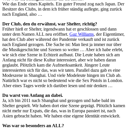
Wie das Ende eines Kapitels. Ein guter Freund zog nach Japan. Der
Besitzer des Clubs, in dem ich früher ständig auflegte, ging zurück
nach England, also …
Der Club, den du erwähnst, war Shelter, richtig?
Früher hieß er Shelter, irgendwann hat er geschlossen und dann
unter dem Namen ALL neu eröffnet.
Gaz Williams
, der Eigentümer,
hat den Club aber während der Pandemie verkauft und ist zurück
nach England gezogen. Die Sache ist: Man liest ja immer nur über
die Musikgeschichte und Szenen so weiter … Aber ich habe erlebt,
wie sich eine Szene in Echtzeit aufbaut. Die Leute haben sich am
Anfang nicht für diese Kultur interessiert, aber wir haben daran
geglaubt. Plötzlich kam die Aufmerksamkeit. Jüngere Leute
interessierten sich für das, was wir taten. Parallel dazu gab es eine
Modeszene in Shanghai. Und viele Modeleute hingen im Club ab.
Natürlich war es nicht so bedeutend wie die Sex Pistols in London.
Aber eines Tages werde ich darüber lesen und mir denken …
Du warst von Anfang an dabei.
Ja, ich bin 2011 nach Shanghai und gezogen und habe bald im
Shelter gespielt. Wir haben dort eine Szene geprägt. Plötzlich kamen
nicht mehr nur Expats, die das, was in Europa passiert ist, nach
Asien gebracht haben. Wir haben eine eigene Identität entwickelt.
Was war so besonders an ALL?