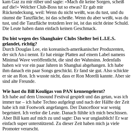
kam Gaz zu mir rüber und sagte: »Mach dir keine Sorgen, scheiß
auf die!« Welcher Club-Boss tut so etwas? Er gab mir
Rückendeckung, weil: Wenn du nicht weißt, was du tust, und du
räumst die Tanzfläche, ist das scheiße. Wenn du aber weißt, was du
tust, und die Tanzfläche trotzdem leer ist, ist das nicht deine Schuld.
Die Leute haben dann einfach keinen Geschmack.
Du bist wegen des Shanghaier Clubs Shelter bei L.I.E.S.
gelandet, richtig?
Durch Douglas Lee, ein koreanisch-amerikanischer Produzenten,
der sich An-i nennt. Er hat einige Platten auf einem Label namens
Minimal Wave veröffentlicht, die sind der Wahnsinn. Jedenfalls
haben wir vor ein paar Jahren in Shanghai abgehangen. Ich habe
ihm danach ein paar Songs geschickt. Er fand sie gut. Also schickte
er sie an Ron. Ich wusste nicht, dass er Ron Morelli kannte. Aber sie
sind alte Freunde.
Wie hast du Bill Kouligas von PAN kennengelernt?
Ich habe auf dem Unsound Festival gespielt und das getan, was ich
immer tue – ich habe Techno aufgelegt und nach der Hälfte der Zeit
habe ich mit Footwork angefangen. Der Dancefloor war wenig
begeistert. Ich verlor die Leute. Danach fühlte ich mich beschissen.
Aber Bill kam auf mich zu und sagte: Das war unglaublich! Er war
einfach super unterstützend. Zu dieser Zeit haben mich ja viele
Promoter verarscht.