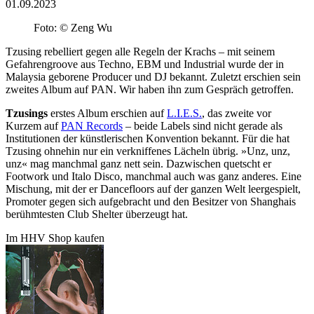
01.09.2023
Foto: © Zeng Wu
Tzusing rebelliert gegen alle Regeln der Krachs – mit seinem
Gefahrengroove aus Techno, EBM und Industrial wurde der in
Malaysia geborene Producer und DJ bekannt. Zuletzt erschien sein
zweites Album auf PAN. Wir haben ihn zum Gespräch getroffen.
Tzusings
erstes Album erschien auf
L.I.E.S.
, das zweite vor
Kurzem auf
PAN Records
– beide Labels sind nicht gerade als
Institutionen der künstlerischen Konvention bekannt. Für die hat
Tzusing ohnehin nur ein verkniffenes Lächeln übrig. »Unz, unz,
unz« mag manchmal ganz nett sein. Dazwischen quetscht er
Footwork und Italo Disco, manchmal auch was ganz anderes. Eine
Mischung, mit der er Dancefloors auf der ganzen Welt leergespielt,
Promoter gegen sich aufgebracht und den Besitzer von Shanghais
berühmtesten Club Shelter überzeugt hat.
Im HHV Shop kaufen